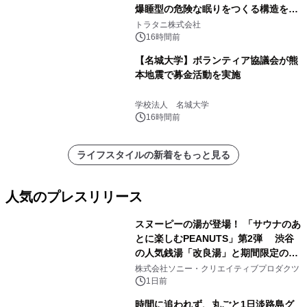
爆睡型の危険な眠りをつくる構造を解
説
トラタニ株式会社
16時間前
【名城大学】ボランティア協議会が熊
本地震で募金活動を実施
学校法人 名城大学
16時間前
ライフスタイルの新着をもっと見る
人気のプレスリリース
スヌーピーの湯が登場！ 「サウナのあ
とに楽しむPEANUTS」第2弾 渋谷
の人気銭湯「改良湯」と期間限定のコ
1
ラボレーション サウナイキタイコラ
株式会社ソニー・クリエイティブプロダクツ
ボグッズも発売決定！
1日前
時間に追われず、丸ごと1日淡路島グ