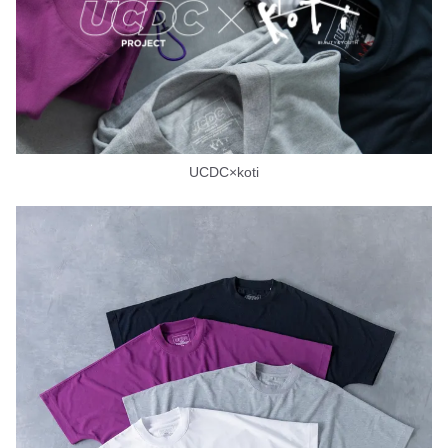
UCDC×koti