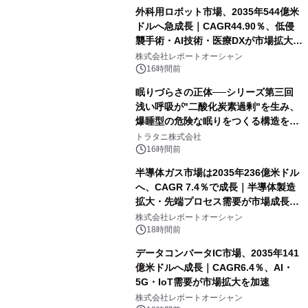
外科用ロボット市場、2035年544億米
ドルへ急成長｜CAGR44.90％、低侵
襲手術・AI技術・医療DXが市場拡大を
牽引
株式会社レポートオーシャン
16時間前
眠りづらさの正体──シリーズ第三回
浅い呼吸が"二酸化炭素過剰"を生み、
爆睡型の危険な眠りをつくる構造を解
説
トラタニ株式会社
16時間前
半導体ガス市場は2035年236億米ドル
へ、CAGR 7.4％で成長｜半導体製造
拡大・先端プロセス需要が市場成長を
加速
株式会社レポートオーシャン
18時間前
データコンバータIC市場、2035年141
億米ドルへ成長｜CAGR6.4％、AI・
5G・IoT需要が市場拡大を加速
株式会社レポートオーシャン