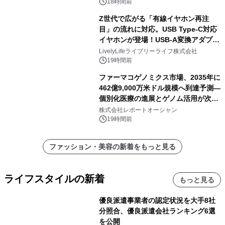
18時間前
Z世代で広がる「有線イヤホン再注
目」の流れに対応。USB Type-C対応
イヤホンが登場！USB-A変換アダプタ
ー付きでスマホからパソコンまで幅広
LivelyLifeライブリーライフ株式会社
く活用可能
19時間前
ファーマコゲノミクス市場、2035年に
462億9,000万米ドル規模へ到達予測―
個別化医療の進展とゲノム活用が次世
代ヘルスケア投資を加速
株式会社レポートオーシャン
19時間前
ファッション・美容の新着をもっと見る
ライフスタイルの新着
もっと見る
優良派遣事業者の認定状況を大手8社
分照合、優良派遣会社ランキング6選
を公開