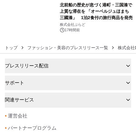
北前船の歴史が息づく港町・三国湊で
上質な滞在を 「オーベルジュほまち
三國湊」 1泊2食付の旅行商品を発売
6
株式会社ぷらど
17時間前
トップ
ファッション・美容のプレスリリース一覧
株式会社DO
プレスリリース配信
サポート
関連サービス
•
運営会社
•
パートナープログラム