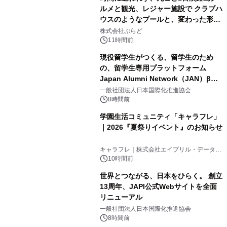
ルメと観光、レジャー施設で クラブハ
ウスのようなプールと、変わった形の
2
サウナも 「THE BOXY AWAJI」のお
株式会社ぷらど
得な素泊まり連泊プランで
11時間前
現役留学生がつくる、留学生のため
の、留学生専用プラットフォーム
Japan Alumni Network（JAN）β版
3
をリリース
一般社団法人日本国際化推進協会
8時間前
学園生活コミュニティ「キャラフレ」
｜2026『夏祭りイベント』のお知らせ
4
キャラフレ｜株式会社エイプリル・データ・
デザインズ
10時間前
世界とつながる、日本をひらく。 創立
13周年、JAPI公式Webサイトを全面
リニューアル
5
一般社団法人日本国際化推進協会
8時間前