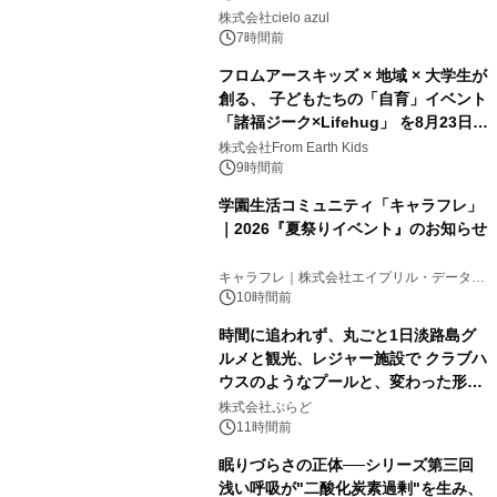
株式会社cielo azul
7時間前
フロムアースキッズ × 地域 × 大学生が
創る、 子どもたちの「自育」イベント
「諸福ジーク×Lifehug」 を8月23日
(日)開催
株式会社From Earth Kids
9時間前
学園生活コミュニティ「キャラフレ」
｜2026『夏祭りイベント』のお知らせ
キャラフレ｜株式会社エイプリル・データ・
デザインズ
10時間前
時間に追われず、丸ごと1日淡路島グ
ルメと観光、レジャー施設で クラブハ
ウスのようなプールと、変わった形の
サウナも 「THE BOXY AWAJI」のお
株式会社ぷらど
得な素泊まり連泊プランで
11時間前
眠りづらさの正体──シリーズ第三回
浅い呼吸が"二酸化炭素過剰"を生み、