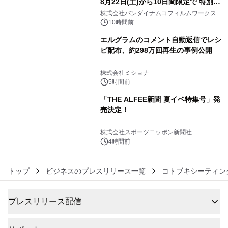
8月22日(土)から10日間限定で 特別映
4
像『UNICORN GUNDAM Statue ―
株式会社バンダイナムコフィルムワークス
BEYOND POSSIBILITY ―』を上映！
10時間前
エルグラムのコメント自動返信でレシ
ピ配布、約298万回再生の事例公開
5
株式会社ミショナ
5時間前
「THE ALFEE新聞 夏イベ特集号」発
売決定！
6
株式会社スポーツニッポン新聞社
4時間前
トップ
ビジネスのプレスリリース一覧
コトブキシーティン
プレスリリース配信