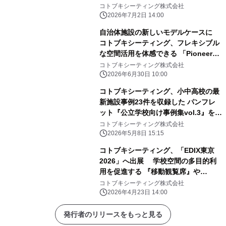
コトブキシーティング株式会社
2026年7月2日 14:00
自治体施設の新しいモデルケースに
コトブキシーティング、フレキシブル
な空間活用を体感できる 「Pioneer
Hall」を7月1日オープン
コトブキシーティング株式会社
2026年6月30日 10:00
コトブキシーティング、小中高校の最
新施設事例23件を収録した パンフレ
ット『公立学校向け事例集vol.3』を
2026年4月30日に発行、EDIX東京
コトブキシーティング株式会社
2026で配布へ
2026年5月8日 15:15
コトブキシーティング、「EDIX東京
2026」へ出展 学校空間の多目的利
用を促進する 『移動観覧席』や
『SIKIRUTO』を実機展示
コトブキシーティング株式会社
2026年4月23日 14:00
発行者のリリースをもっと見る