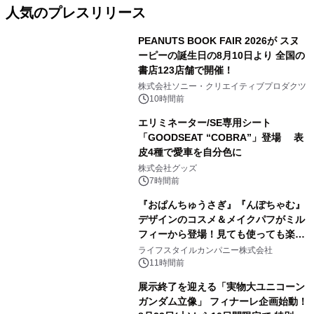
人気のプレスリリース
PEANUTS BOOK FAIR 2026が スヌ
ーピーの誕生日の8月10日より 全国の
書店123店舗で開催！
1
株式会社ソニー・クリエイティブプロダクツ
10時間前
エリミネーター/SE専用シート
「GOODSEAT “COBRA”」登場 表
皮4種で愛車を自分色に
2
株式会社グッズ
7時間前
『おぱんちゅうさぎ』『んぽちゃむ』
デザインのコスメ＆メイクパフがミル
フィーから登場！見ても使っても楽し
3
い、ポップでキュートなコレクショ
ライフスタイルカンパニー株式会社
ン。
11時間前
展示終了を迎える「実物大ユニコーン
ガンダム立像」 フィナーレ企画始動！