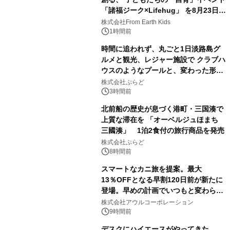
「諸福ジーク×Lifehug」 を8月23日
(日)開催
株式会社From Earth Kids
1時間前
時間に追われず、丸ごと1日淡路島グ
ルメと観光、レジャー施設で クラブハ
ウスのようなプールと、変わった形の
サウナも 「THE BOXY AWAJI」のお
株式会社ぷらど
得な素泊まり連泊プランで
3時間前
北前船の歴史が息づく港町・三国湊で
上質な滞在を 「オーベルジュほまち
三國湊」 1泊2食付の旅行商品を発売
株式会社ぷらど
8時間前
スマートなカニ旅を提案。最大
13％OFFとなる早割120日前が新たに
登場。早めの計画でいつもと変わらぬ
大人の冬旅を。ー夕日ヶ浦温泉「佳松
株式会社アウルコーポレーション
苑 別邸ふうか」ー
9時間前
デスクにハイエースがやってきた。