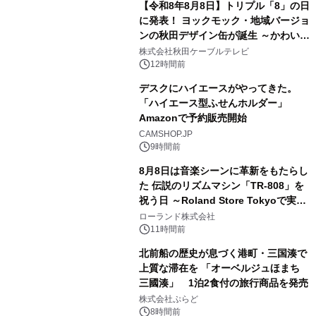
【令和8年8月8日】トリプル「8」の日
に発表！ ヨックモック・地域バージョ
ンの秋田デザイン缶が誕生 ～かわいい
3
秋田犬の子犬と秋田の四季と名所を巡
株式会社秋田ケーブルテレビ
るパッケージ～ 9月1日(火)秋田県内で
12時間前
販売開始
デスクにハイエースがやってきた。
「ハイエース型ふせんホルダー」
Amazonで予約販売開始
4
CAMSHOP.JP
9時間前
8月8日は音楽シーンに革新をもたらし
た 伝説のリズムマシン「TR-808」を
祝う日 ～Roland Store Tokyoで実機
5
を展示しての 記念キャンペーンを開
ローランド株式会社
催 英国ラジオ「NTS」の 特別プログ
11時間前
ラムや、「TR-808」を愛する伝説的
北前船の歴史が息づく港町・三国湊で
アーティストを フィーチャーしたアニ
上質な滞在を 「オーベルジュほまち
メーションを公開～
三國湊」 1泊2食付の旅行商品を発売
6
株式会社ぷらど
8時間前