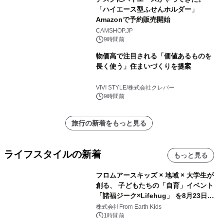
「ハイエース型ふせんホルダー」
Amazonで予約販売開始
CAMSHOP.JP
9時間前
物価高で注目される「価値あるものを
長く使う」住まいづくりを提案
VIVI STYLE/株式会社クレバー
9時間前
旅行の新着をもっと見る
ライフスタイルの新着
もっと見る
フロムアースキッズ × 地域 × 大学生が
創る、 子どもたちの「自育」イベント
「諸福ジーク×Lifehug」 を8月23日
(日)開催
株式会社From Earth Kids
1時間前