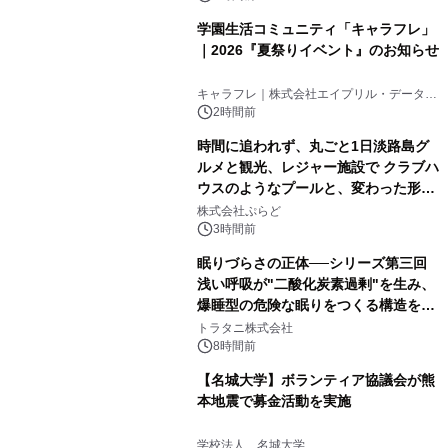
学園生活コミュニティ「キャラフレ」
｜2026『夏祭りイベント』のお知らせ
キャラフレ｜株式会社エイプリル・データ・
デザインズ
2時間前
時間に追われず、丸ごと1日淡路島グ
ルメと観光、レジャー施設で クラブハ
ウスのようなプールと、変わった形の
サウナも 「THE BOXY AWAJI」のお
株式会社ぷらど
得な素泊まり連泊プランで
3時間前
眠りづらさの正体──シリーズ第三回
浅い呼吸が"二酸化炭素過剰"を生み、
爆睡型の危険な眠りをつくる構造を解
説
トラタニ株式会社
8時間前
【名城大学】ボランティア協議会が熊
本地震で募金活動を実施
学校法人 名城大学