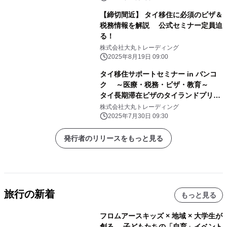
【締切間近】 タイ移住に必須のビザ＆
税務情報を解説 公式セミナー定員迫
る！
株式会社大丸トレーディング
2025年8月19日 09:00
タイ移住サポートセミナー in バンコ
ク ～医療・税務・ビザ・教育～
タイ長期滞在ビザのタイランドプリビ
レッジ公式無料セミナー 8月30日
株式会社大丸トレーディング
(土)開催決定！
2025年7月30日 09:30
発行者のリリースをもっと見る
旅行の新着
もっと見る
フロムアースキッズ × 地域 × 大学生が
創る、 子どもたちの「自育」イベント