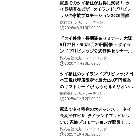
家族でのタイ移住がお得に実現！“タ
イ長期滞在ビザ” タイランドプリビレ
ッジの家族プロモーション2026開催
株式会社大丸トレーディング
2026年6月18日 09:00
『タイ移住・長期滞在セミナー』大阪
5月27日・東京5月30日開催 ～タイラ
ンドプリビレッジ公式無料セミナー
に、 ビザ・税務・医療の専門家が登壇
株式会社大丸トレーディング
～
2026年4月28日 09:00
タイ移住のタイランドプリビレッジ 日
本正規代理店限定で最大120万円相当
のギフトカードが もらえるミリオンプ
ラスキャンペーン開催！
株式会社大丸トレーディング
2025年12月2日 09:30
家族でタイ移住の大チャンス！ “タイ
長期滞在ビザ”タイランドプリビレッ
ジの 家族プロモーションが延長！ 最
大100万円分の商品券がもらえるキャ
株式会社大丸トレーディング
ンペーンも同時開催中
2025年10月6日 09:30