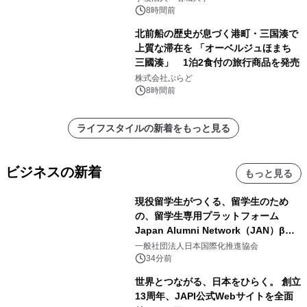
8時間前
北前船の歴史が息づく港町・三国湊で
上質な滞在を 「オーベルジュほまち
三國湊」 1泊2食付の旅行商品を発売
株式会社ぷらど
8時間前
ライフスタイルの新着をもっと見る
ビジネスの新着
もっと見る
現役留学生がつくる、留学生のため
の、留学生専用プラットフォーム
Japan Alumni Network（JAN）β版
をリリース
一般社団法人日本国際化推進協会
34分前
世界とつながる、日本をひらく。 創立
13周年、JAPI公式Webサイトを全面