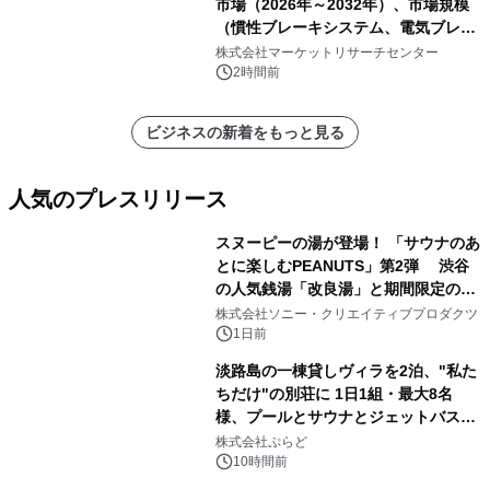
市場（2026年～2032年）、市場規模
（慣性ブレーキシステム、電気ブレー
キシステム、その他）・分析レポート
株式会社マーケットリサーチセンター
を発表
2時間前
ビジネスの新着をもっと見る
人気のプレスリリース
スヌーピーの湯が登場！ 「サウナのあ
とに楽しむPEANUTS」第2弾 渋谷
の人気銭湯「改良湯」と期間限定のコ
1
ラボレーション サウナイキタイコラ
株式会社ソニー・クリエイティブプロダクツ
ボグッズも発売決定！
1日前
淡路島の一棟貸しヴィラを2泊、"私た
ちだけ"の別荘に 1日1組・最大8名
様、プールとサウナとジェットバス付
2
きで Villa Mon Temps AWAJIの連泊
株式会社ぷらど
素泊りプラン
10時間前