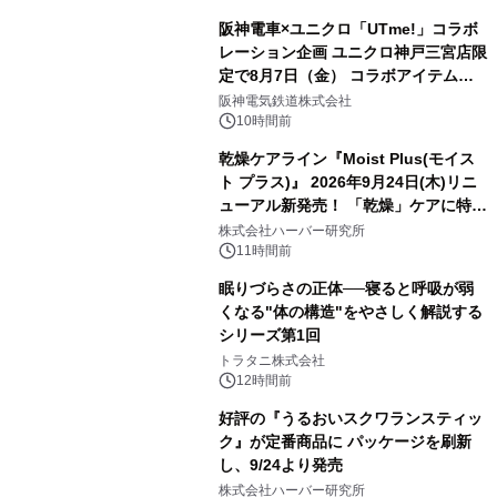
阪神電車×ユニクロ「UTme!」コラボ
レーション企画 ユニクロ神戸三宮店限
定で8月7日（金） コラボアイテムが
発売決定！
阪神電気鉄道株式会社
10時間前
乾燥ケアライン『Moist Plus(モイス
ト プラス)』 2026年9月24日(木)リニ
ューアル新発売！ 「乾燥」ケアに特化
し、ライン使いで潤いに満ちた肌へ
株式会社ハーバー研究所
11時間前
眠りづらさの正体──寝ると呼吸が弱
くなる"体の構造"をやさしく解説する
シリーズ第1回
トラタニ株式会社
12時間前
好評の『うるおいスクワランスティッ
ク』が定番商品に パッケージを刷新
し、9/24より発売
株式会社ハーバー研究所