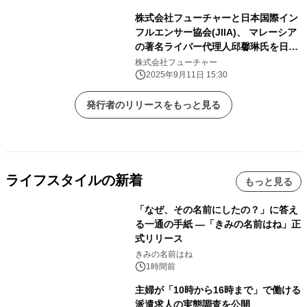
株式会社フューチャーと日本国際イン
フルエンサー協会(JIIA)、 マレーシア
の著名ライバー代理人邱馨琳氏を日本
に招待し、 日本製品の東南アジア進出
株式会社フューチャー
を本格始動
2025年9月11日 15:30
発行者のリリースをもっと見る
ライフスタイルの新着
もっと見る
「なぜ、その名前にしたの？」に答え
る一通の手紙 ―「きみの名前はね」正
式リリース
きみの名前はね
1時間前
主婦が「10時から16時まで」で働ける
派遣求人の実態調査を公開