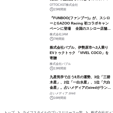
3
OTTOCAST株式会社
15時間前
『FUNBOO(ファンブー)』が、スシロ
ーとGAZOO Racing 初コラボキャン
ペーンに登場 全国のスシロー店舗で
4
GR 4車種の FUNBOO(ミニカー)付き
株式会社JAM
メニューが展開されます
7時間前
株式会社バブル、伊勢原市へ3人乗り
EVトゥクトゥク 「VIVEL COCO」を
寄贈
5
株式会社バブル
13時間前
九星気学で占う8月の運勢、3位「三碧
木星」、2位「一白水星」、1位「六白
金星」。占いメディアのziredがランキ
6
ングを発表
占いメディア zired
16時間前
トップ
ライフスタイルのプレスリリース一覧
株式会社ディ