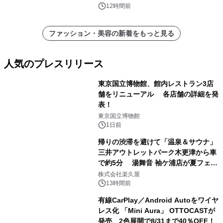
12時間前
ファッション・美容の新着をもっと見る
人気のプレスリリース
東京国立博物館、館内レストラン3店
舗をリニューアル 各店舗の詳細を発
表！
1
東京国立博物館
1日前
帰りの渋滞を避けて「温泉＆サウナ」
三井アウトレットパーク木更津から車
で約5分 湯舞音 袖ケ浦店が夏フェア
2
メニューを提供
株式会社楽久屋
13時間前
有線CarPlay／Android Autoをワイヤ
レス化 「Mini Aura」 OTTOCASTが
発売、2色展開で8/31まで40％OFF！