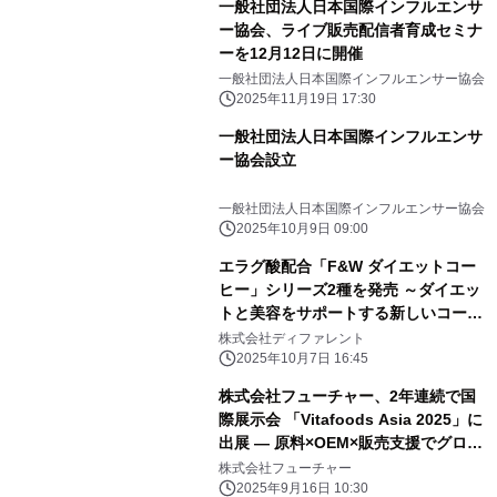
一般社団法人日本国際インフルエンサ
ー協会、ライブ販売配信者育成セミナ
ーを12月12日に開催
一般社団法人日本国際インフルエンサー協会
2025年11月19日 17:30
一般社団法人日本国際インフルエンサ
ー協会設立
一般社団法人日本国際インフルエンサー協会
2025年10月9日 09:00
エラグ酸配合「F&W ダイエットコー
ヒー」シリーズ2種を発売 ～ダイエッ
トと美容をサポートする新しいコーヒ
ー体験～
株式会社ディファレント
2025年10月7日 16:45
株式会社フューチャー、2年連続で国
際展示会 「Vitafoods Asia 2025」に
出展 ― 原料×OEM×販売支援でグロー
バル展開を加速
株式会社フューチャー
2025年9月16日 10:30