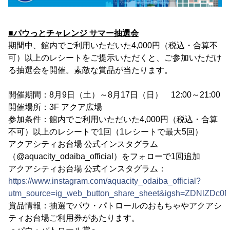
■パウっとチャレンジ サマー抽選会
期間中、館内でご利用いただいた4,000円（税込・合算不
可）以上のレシートをご提示いただくと、ご参加いただけ
る抽選会を開催。素敵な賞品が当たります。
開催期間：8月9日（土）～8月17日（日） 12:00～21:00
開催場所：3F アクア広場
参加条件：館内でご利用いただいた4,000円（税込・合算
不可）以上のレシートで1回（1レシートで最大5回）
アクアシティお台場 公式インスタグラム
（@aquacity_odaiba_official）をフォローで1回追加
アクアシティお台場 公式インスタグラム：
https://www.instagram.com/aquacity_odaiba_official?
utm_source=ig_web_button_share_sheet&igsh=ZDNlZDc0
賞品情報：抽選でパウ・パトロールのおもちゃやアクアシ
ティお台場ご利用券があたります。