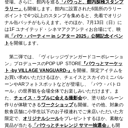
登場。さらに、館内を巡る
「パウっと、館内探検スタンプ
ラリー」
も開催します。館内に設置された6箇所のラリー
ポイントで4つ以上のスタンプを集めると、先着でオリジ
ナル缶バッチがもらえます。そのほか、7月13日（日）に
は1F ユナイテッド・シネマアクアシティお台場にて、映
画
「パウ・パーティー in シアター 2025」公開記念イベン
ト
を開催します。
第二弾では、「ヴィレッジヴァンガードコーポレーショ
ン」プロデュースのPOP UP STORE
『パウっとマーケッ
ト -by VILLAGE VANGUARD-』
を開催。限定アイテムを
お買い求めいただけるほか、チェイスとスカイのミニバル
ーンやARフォトスポットなどが登場し、「パウ・パトロ
ール」の世界観を会場全体でお楽しみいただけます。ま
た、
チェイス・ラブルに会える撮影会
や、塗り絵バルーン
作りが体験できる
ワークショップ
も開催。その他、対象の
飲食店舗に小学生以下のお子様連れでご来店いただいた方
限定で、
オリジナルシール
をプレゼントするほか、素敵な
賞品が当たる
「パウっとチャレンジ サマー抽選会」
も開