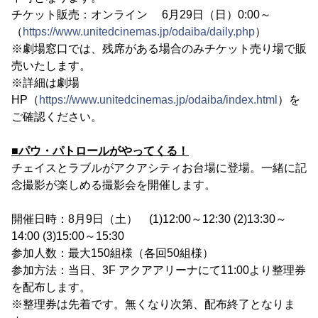
チケット販売：オンライン 6月29日（日）0:00～
（
https://www.unitedcinemas.jp/odaiba/daily.php
）
※劇場窓口では、残席がある場合のみチケット売り場で販
売いたします。
※詳細は劇場
HP（
https://www.unitedcinemas.jp/odaiba/index.html
）を
ご確認ください。
■パウ・パトロールがやってくる！
チェイスとラブルがアクアシティお台場に登場。一緒に記
念撮影が楽しめる撮影会を開催します。
開催日時：8月9日（土） (1)12:00～12:30 (2)13:30～
14:00 (3)15:00～15:30
参加人数：最大150組様（各回50組様）
参加方法：当日、3F アクアアリーナにて11:00より整理券
を配布します。
※整理券は先着です。無くなり次第、配布終了となりま