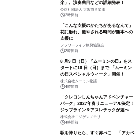
楽」。演奏曲目などの詳細発表！
公益社団法人 大阪市音楽団
2時間前
「こんな支援のかたちがあるなんて」
花に触れ、癒やされる時間が熊本への
支援に
フラワーライフ振興協議会
2時間前
8 月9 日（日）『ムーミンの日』をス
タートに16 日（日）まで 「ムーミン
の日スペシャルウィーク」開催！
株式会社ムーミン物語
4時間前
「クレヨンしんちゃんアドベンチャー
パーク」2027年春リニューアル決定！
ジップライン＆アスレチックが遊べる
のは今年が最後！ 「ラスト！ドキがム
株式会社ニジゲンノモリ
ネムネ～大作戦！」始動
4時間前
駅を降りたら、すぐ赤べこ 「アカベ