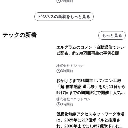
表
2時間前
ビジネスの新着をもっと見る
テックの新着
もっと見る
エルグラムのコメント自動返信でレシ
ピ配布、約298万回再生の事例公開
株式会社ミショナ
3時間前
おかげさまで36周年！パソコン工房
「超 創業感謝 還元祭」を8月11日から
9月7日までの期間限定で開催！人気の
ゲーミングPCや高性能ノートPCなど
株式会社ユニットコム
対象iiyama PCのご購入で最大3万円分
3時間前
相当を還元
仮想化無線アクセスネットワーク市場
は、2025年に217億米ドルと推定さ
れ、2036年までに1,457億米ドルに達