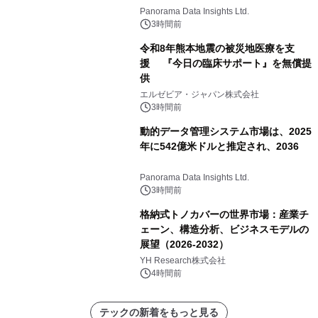
すると予測されており、予測期間
Panorama Data Insights Ltd.
（2026年～2036年）
3時間前
令和8年熊本地震の被災地医療を支
援 『今日の臨床サポート』を無償提
供
エルゼビア・ジャパン株式会社
3時間前
動的データ管理システム市場は、2025
年に542億米ドルと推定され、2036
Panorama Data Insights Ltd.
3時間前
格納式トノカバーの世界市場：産業チ
ェーン、構造分析、ビジネスモデルの
展望（2026-2032）
YH Research株式会社
4時間前
テックの新着をもっと見る