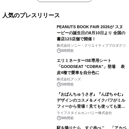
人気のプレスリリース
PEANUTS BOOK FAIR 2026が スヌ
ーピーの誕生日の8月10日より 全国の
書店123店舗で開催！
1
株式会社ソニー・クリエイティブプロダクツ
8時間前
エリミネーター/SE専用シート
「GOODSEAT “COBRA”」登場 表
皮4種で愛車を自分色に
2
株式会社グッズ
5時間前
『おぱんちゅうさぎ』『んぽちゃむ』
デザインのコスメ＆メイクパフがミル
フィーから登場！見ても使っても楽し
3
い、ポップでキュートなコレクショ
ライフスタイルカンパニー株式会社
ン。
9時間前
駅を降りたら、すぐ赤べこ 「アカベ