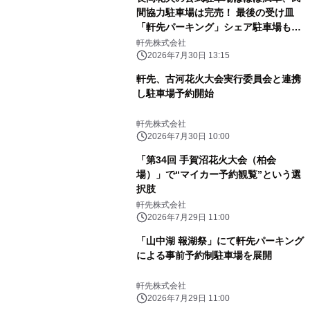
間協力駐車場は完売！ 最後の受け皿
「軒先パーキング」シェア駐車場も予
約率70%を突破
軒先株式会社
2026年7月30日 13:15
軒先、古河花火大会実行委員会と連携
し駐車場予約開始
軒先株式会社
2026年7月30日 10:00
「第34回 手賀沼花火大会（柏会
場）」で“マイカー予約観覧”という選
択肢
軒先株式会社
2026年7月29日 11:00
「山中湖 報湖祭」にて軒先パーキング
による事前予約制駐車場を展開
軒先株式会社
2026年7月29日 11:00