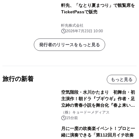
軒先、「なとり夏まつり」で観覧席を
TicketPassで販売
軒先株式会社
2026年7月23日 10:00
発行者のリリースをもっと見る
旅行の新着
もっと見る
空気階段・水川かたまり 初舞台・初
主演作！朝ドラ『ブギウギ』作者・足
立紳の青春小説を舞台化『春よ来い、
マジで来い』キービジュアル解禁！
（株）キョードーメディアス
15分前
月に一度の吹奏楽イベント！プロと一
緒に演奏できる「第112回月イチ吹奏