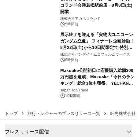
コランド会津若松駅前店」8月8日(土)
開業
4
株式会社アカベコランド
5時間前
展示終了を迎える「実物大ユニコーン
ガンダム立像」 フィナーレ企画始動！
8月22日(土)から10日間限定で 特別映
5
像『UNICORN GUNDAM Statue ―
株式会社バンダイナムコフィルムワークス
BEYOND POSSIBILITY ―』を上映！
8時間前
Makuake公開初日に応援購入総額300
万円超を達成、Makuake「今日のラン
キング」総合3位も獲得。 YECHAN音
6
浴シンギングボウル第2弾の大型サイ
Japan Top Trade
ズ（XL・2XL・3XL）を先行販売中
10時間前
トップ
旅行・レジャーのプレスリリース一覧
軒先株式会社
プレスリリース配信