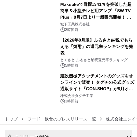
Makuakeで目標1341％を突破した超
簡単＆小型テレビ用アンプ 「SW TV
Plus」8月7日より一般販売開始！ ケ
4
ーブル1本つなぐだけ、テレビの音が
城下工業株式会社
ぐっと豊かに
2時間前
【2026年8月版】ふるさと納税でもら
える『焼酎』の還元率ランキングを発
表
5
とくさと-ふるさと納税還元率ランキング-
5時間前
建設機械アタッチメントのグッズをオ
ンラインで販売！ タグチの公式グッズ
通販サイト『GON-SHOP』が8月オー
6
プン
株式会社タグチ工業
3時間前
トップ
フード・飲食のプレスリリース一覧
株式会社エンイ