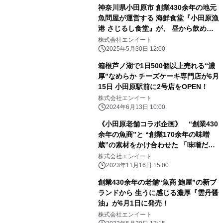
神奈川県小田原市 創業430余年の地元
魚問屋が運営する 海鮮食堂『小田原漁
港 さじるし食堂』が、 昼から飲める
「半生アジフライ・生ビールセット」
株式会社エンイート
を 6/1から提供開始
2025年5月30日 12:00
箱根芦ノ湖で1日500個以上売れる“濃
厚”なめらか チーズケーキ専門店が6月
15日 小田原駅前に2号店をOPEN！
株式会社エンイート
2024年6月13日 10:00
《小田原老舗コラボ企画》 “創業430
余年の魚商”と “創業170余年の味噌
蔵”の素材をかけ合わせた 「味噌だし
焼きおむすび」が11月20日から販売開
株式会社エンイート
始！
2023年11月16日 15:00
創業430余年の老舗“魚商 鮑屋”の新ブ
ランドから 生うに感じる濃厚『雲丹醤
油』が6月1日に発売！
株式会社エンイート