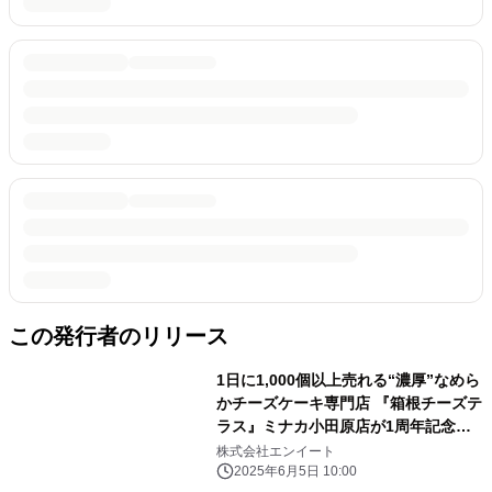
この発行者のリリース
1日に1,000個以上売れる“濃厚”なめら
かチーズケーキ専門店 『箱根チーズテ
ラス』ミナカ小田原店が1周年記念キ
ャンペーンを 6月7日(土)から期間限定
株式会社エンイート
で開催！
2025年6月5日 10:00