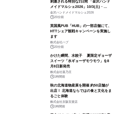
刺激される特別な2日間 「金沢ハンド
メイドマルシェ2026」10/3(土)・
10/4(日)開催
金沢ハンドメイドマルシェ2026
20分前
英国風PUB「HUB」の一部店舗にて、
HTTシェア観戦キャンペーンを実施し
ます
株式会社ハブ
20分前
かけた瞬間、水餃子 夏限定ギョーザ
スイーツ「水ギョーザモウモウ」を8
月8日新発売
株式会社葵乃庄
1時間前
秋の北海道物産展を開催 約50店舗が
出店！ 北海道ならではの食と文化をま
るごと体験
株式会社京阪百貨店
1時間前