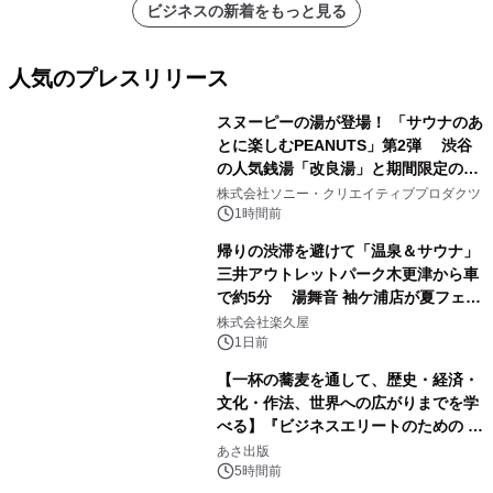
ビジネスの新着をもっと見る
人気のプレスリリース
スヌーピーの湯が登場！ 「サウナのあ
とに楽しむPEANUTS」第2弾 渋谷
の人気銭湯「改良湯」と期間限定のコ
1
ラボレーション サウナイキタイコラ
株式会社ソニー・クリエイティブプロダクツ
ボグッズも発売決定！
1時間前
帰りの渋滞を避けて「温泉＆サウナ」
三井アウトレットパーク木更津から車
で約5分 湯舞音 袖ケ浦店が夏フェア
2
メニューを提供
株式会社楽久屋
1日前
【一杯の蕎麦を通して、歴史・経済・
文化・作法、世界への広がりまでを学
べる】『ビジネスエリートのための 教
3
養としての蕎麦』2026年8月25日
あさ出版
（火）発売
5時間前