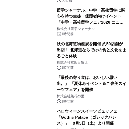
50分前
留学ジャーナル、中学・高校留学に関
心を持つ生徒・保護者向けイベント
「中学・高校留学フェア2026 ニュー
ジーランド＆オーストラリア」を
株式会社留学ジャーナル
9/12(土)に開催
1時間前
秋の北海道物産展を開催 約50店舗が
出店！ 北海道ならではの食と文化をま
るごと体験
株式会社京阪百貨店
1時間前
「最後の寄り道は、おいしい思い
出。」 『夏休みイベント＆ご褒美スイ
ーツフェア』を開催
株式会社菜花の里
1時間前
ハロウィーンスイーツビュッフェ
「Gothic Palace（ゴシックパレ
ス）」 9月5日（土）より開催