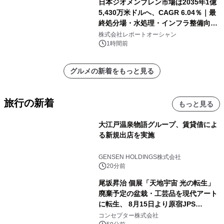
日本ジオメンブレン市場は2035年1億
5,430万米ドルへ、CAGR 6.04％｜最
終処分場・水処理・インフラ整備向け
需要拡大
株式会社レポートオーシャン
1時間前
グルメの新着をもっと見る
旅行の新着
もっと見る
大江戸温泉物語グループ、賃貸借によ
る新規出店を実施
GENSEN HOLDINGS株式会社
20分前
尾坂昇治 個展「天地宇宙 光の転生」
廃棄予定の盆栽・工芸品を現代アート
に転生、 8月15日より原宿JPS
Galleryにて約30点を展示
コンセプター株式会社