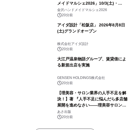
メイドマルシェ2026」10/3(土)・
10/4(日)開催
金沢ハンドメイドマルシェ2026
20分前
アイダ設計「松阪店」 2026年8月8日
(土)グランドオープン
株式会社アイダ設計
20分前
大江戸温泉物語グループ、賃貸借によ
る新規出店を実施
GENSEN HOLDINGS株式会社
20分前
【理美容・サロン業界の人手不足を解
決！】著 『人手不足に悩んだら多店舗
展開を進めなさい――理美容サロン
「多店舗展開」の教科書』2026年8月
あさ出版
24日（月）発売
20分前