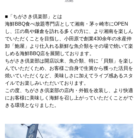
活鮑
■「ちがさき倶楽部」とは
海鮮BBQ食べ放題専門店として湘南・茅ヶ崎市にOPEN
し、江の島や鎌倉を訪れる多くの方に、より湘南を楽しん
でいただくことを目指し、小田原で創業430余年の水産仲
卸「鮑屋」より仕入れる新鮮な魚介類をその場で焼いて楽
しめる海鮮BBQ店を展開しております。
ちがさき倶楽部は開店以来、魚介類、特に「貝類」を楽し
んでいただくため、お客様ご自身で生簀から獲った活貝を
焼いていただくなど、美味しさに加えてライブ感あるスタ
イルでお楽しみいただいております。
この度、ちがさき倶楽部の店内・外観を改装し、より快適
にお客様に美味しく海鮮を召し上がっていただくことがで
きる環境となりました。