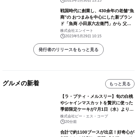
2023年5月30日 13:15
戦国時代に創業し、430余年の老舗“魚
商”の おつまみを中心にした新ブラン
ド「魚商 小田原六左衛門」から 父の
日限定の『つまみでつかむ父の心セッ
株式会社エンイート
ト』がお取り寄せ開始！！
2023年5月29日 10:15
発行者のリリースをもっと見る
グルメの新着
もっと見る
【ラ・プティ・メルスリー】旬の白桃
やシャインマスカットを贅沢に使った
季節限定ケーキが7月1日（水）より順
次登場！
株式会社ピー・エス・コープ
20分前
合計で約1100ブースが出店！好奇心が