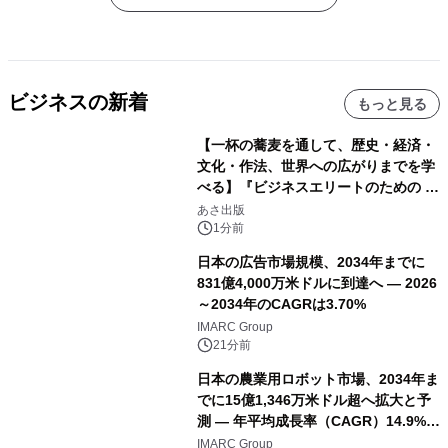
ビジネスの新着
もっと見る
【一杯の蕎麦を通して、歴史・経済・
文化・作法、世界への広がりまでを学
べる】『ビジネスエリートのための 教
養としての蕎麦』2026年8月25日
あさ出版
（火）発売
1分前
日本の広告市場規模、2034年までに
831億4,000万米ドルに到達へ ― 2026
～2034年のCAGRは3.70%
IMARC Group
21分前
日本の農業用ロボット市場、2034年ま
でに15億1,346万米ドル超へ拡大と予
測 ― 年平均成長率（CAGR）14.9%を
記録
IMARC Group