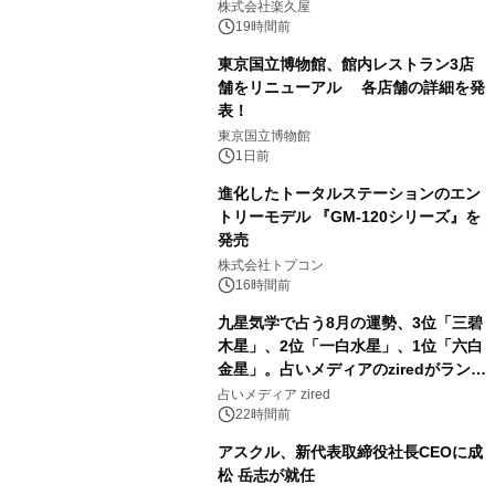
メニューを提供
株式会社楽久屋
19時間前
東京国立博物館、館内レストラン3店
舗をリニューアル 各店舗の詳細を発
表！
2
東京国立博物館
1日前
進化したトータルステーションのエン
トリーモデル 『GM-120シリーズ』を
発売
3
株式会社トプコン
16時間前
九星気学で占う8月の運勢、3位「三碧
木星」、2位「一白水星」、1位「六白
金星」。占いメディアのziredがランキ
4
ングを発表
占いメディア zired
22時間前
アスクル、新代表取締役社長CEOに成
松 岳志が就任