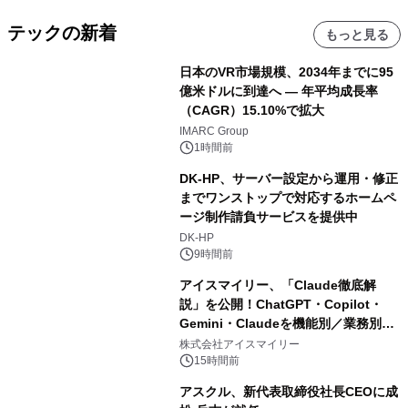
テックの新着
もっと見る
日本のVR市場規模、2034年までに95
億米ドルに到達へ ― 年平均成長率
（CAGR）15.10%で拡大
IMARC Group
1時間前
DK-HP、サーバー設定から運用・修正
までワンストップで対応するホームペ
ージ制作請負サービスを提供中
DK-HP
9時間前
アイスマイリー、「Claude徹底解
説」を公開！ChatGPT・Copilot・
Gemini・Claudeを機能別／業務別に
比較―自社に合う生成AIの選び方がわ
株式会社アイスマイリー
かる実践ガイド
15時間前
アスクル、新代表取締役社長CEOに成