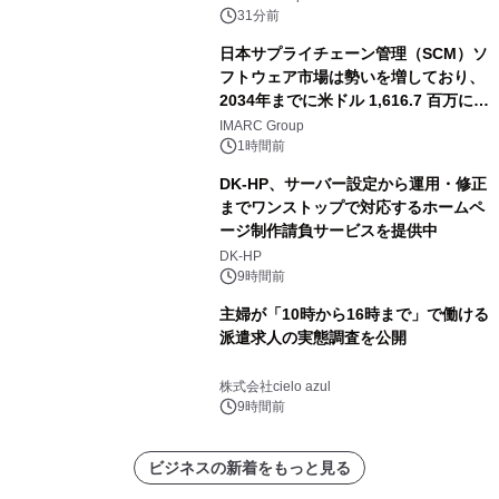
31分前
日本サプライチェーン管理（SCM）ソ
フトウェア市場は勢いを増しており、
2034年までに米ドル 1,616.7 百万に達
し、CAGR 3.42%で成長すると予測
IMARC Group
1時間前
DK-HP、サーバー設定から運用・修正
までワンストップで対応するホームペ
ージ制作請負サービスを提供中
DK-HP
9時間前
主婦が「10時から16時まで」で働ける
派遣求人の実態調査を公開
株式会社cielo azul
9時間前
ビジネスの新着をもっと見る