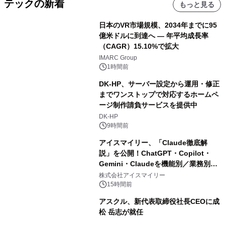
テックの新着
もっと見る
日本のVR市場規模、2034年までに95
億米ドルに到達へ ― 年平均成長率
（CAGR）15.10%で拡大
IMARC Group
1時間前
DK-HP、サーバー設定から運用・修正
までワンストップで対応するホームペ
ージ制作請負サービスを提供中
DK-HP
9時間前
アイスマイリー、「Claude徹底解
説」を公開！ChatGPT・Copilot・
Gemini・Claudeを機能別／業務別に
比較―自社に合う生成AIの選び方がわ
株式会社アイスマイリー
かる実践ガイド
15時間前
アスクル、新代表取締役社長CEOに成
松 岳志が就任