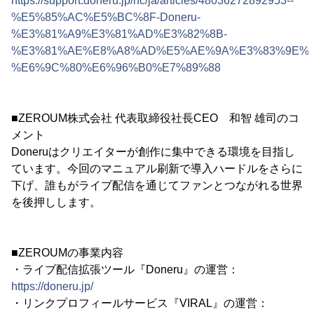
https://support.doneru.jp/hc/ja/articles/48036272892953--
%E5%85%AC%E5%BC%8F-Doneru-
%E3%81%A9%E3%81%AD%E3%82%8B-
%E3%81%AE%E8%A8%AD%E5%AE%9A%E3%83%9E%E
%E6%9C%80%E6%96%B0%E7%89%88
■ZEROUM株式会社 代表取締役社長CEO 和智 雄司のコ
メント
Doneruはクリエイターが創作に集中できる環境を目指し
ています。今回のマニュアル刷新で導入ハードルをさらに
下げ、誰もがライブ配信を通じてファンとつながれる世界
を後押しします。
■ZEROUMの事業内容
・ライブ配信拡張ツール『Doneru』の運営：
https://doneru.jp/
・リンクプロフィールサービス『VIRAL』の運営：