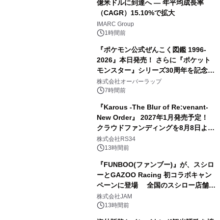
億米ドルに到達へ ― 年平均成長率
（CAGR）15.10%で拡大
IMARC Group
1時間前
『ポケモン公式ぜんこく図鑑 1996-
2026』本日発売！ さらに『ポケット
モンスター』シリーズ30周年を記念し
た画集『ポケットモンスター ビジュア
株式会社オーバーラップ
ルアートブック』の発売決定！ 2026
7時間前
年12月18日（金）、3冊同時発売！
『Karous -The Blur of Re:venant-
New Order』 2027年1月発売予定！
クラウドファンディングを8月8日より
開始
株式会社RS34
13時間前
『FUNBOO(ファンブー)』が、スシロ
ーとGAZOO Racing 初コラボキャン
ペーンに登場 全国のスシロー店舗で
GR 4車種の FUNBOO(ミニカー)付き
株式会社JAM
メニューが展開されます
13時間前