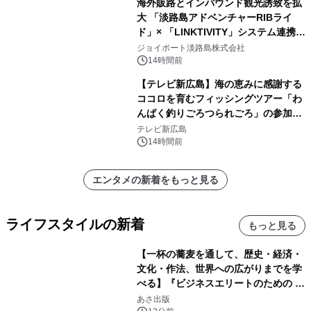
海外販路とインバウンド観光誘致を拡
大 「淡路島アドベンチャーRIBライ
ド」× 「LINKTIVITY」システム連携を
開始！
ジョイポート淡路島株式会社
14時間前
【テレビ新広島】海の恵みに感謝する
ココロを育むフィッシングツアー「わ
んぱく釣りごろつられごろ」の参加小
学生を募集
テレビ新広島
14時間前
エンタメの新着をもっと見る
ライフスタイルの新着
もっと見る
【一杯の蕎麦を通して、歴史・経済・
文化・作法、世界への広がりまでを学
べる】『ビジネスエリートのための 教
養としての蕎麦』2026年8月25日
あさ出版