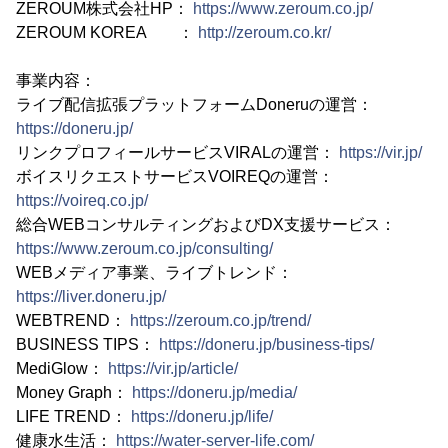
ZEROUM株式会社HP：
https://www.zeroum.co.jp/
ZEROUM KOREA ：
http://zeroum.co.kr/
事業内容：
ライブ配信拡張プラットフォームDoneruの運営：
https://doneru.jp/
リンクプロフィールサービスVIRALの運営：
https://vir.jp/
ボイスリクエストサービスVOIREQの運営：
https://voireq.co.jp/
総合WEBコンサルティングおよびDX支援サービス：
https://www.zeroum.co.jp/consulting/
WEBメディア事業、ライブトレンド：
https://liver.doneru.jp/
WEBTREND：
https://zeroum.co.jp/trend/
BUSINESS TIPS：
https://doneru.jp/business-tips/
MediGlow：
https://vir.jp/article/
Money Graph：
https://doneru.jp/media/
LIFE TREND：
https://doneru.jp/life/
健康水生活：
https://water-server-life.com/