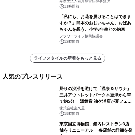
弁護士法人若井綜合法律事務所
11時間前
「私にも、お花を届けることはできま
すか？」熊本のおじいちゃん、おばあ
ちゃんを想う、小学6年生との約束
フラワーライフ振興協議会
12時間前
ライフスタイルの新着をもっと見る
人気のプレスリリース
帰りの渋滞を避けて「温泉＆サウナ」
三井アウトレットパーク木更津から車
で約5分 湯舞音 袖ケ浦店が夏フェア
1
メニューを提供
株式会社楽久屋
19時間前
東京国立博物館、館内レストラン3店
舗をリニューアル 各店舗の詳細を発