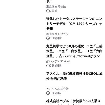
表！
2
東京国立博物館
1日前
進化したトータルステーションのエン
トリーモデル 『GM-120シリーズ』を
発売
3
株式会社トプコン
16時間前
九星気学で占う8月の運勢、3位「三碧
木星」、2位「一白水星」、1位「六白
金星」。占いメディアのziredがランキ
4
ングを発表
占いメディア zired
22時間前
アスクル、新代表取締役社長CEOに成
松 岳志が就任
5
アスクル株式会社
16時間前
株式会社バブル、伊勢原市へ3人乗り