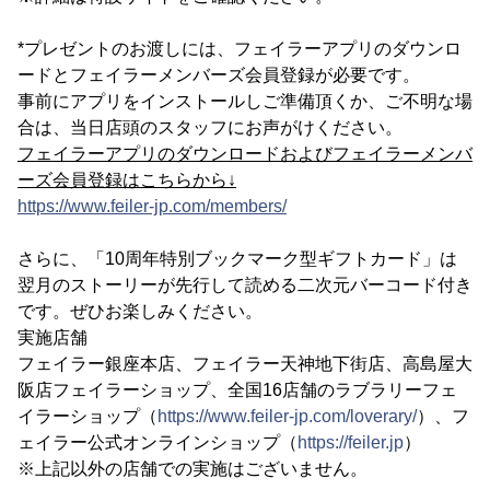
*プレゼントのお渡しには、フェイラーアプリのダウンロ
ードとフェイラーメンバーズ会員登録が必要です。
事前にアプリをインストールしご準備頂くか、ご不明な場
合は、当日店頭のスタッフにお声がけください。
フェイラーアプリのダウンロードおよびフェイラーメンバ
ーズ会員登録はこちらから↓
https://www.feiler-jp.com/members/
さらに、「10周年特別ブックマーク型ギフトカード」は
翌月のストーリーが先行して読める二次元バーコード付き
です。ぜひお楽しみください。
実施店舗
フェイラー銀座本店、フェイラー天神地下街店、高島屋大
阪店フェイラーショップ、全国16店舗のラブラリーフェ
イラーショップ（
https://www.feiler-jp.com/loverary/
）、フ
ェイラー公式オンラインショップ（
https://feiler.jp
）
※上記以外の店舗での実施はございません。