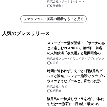
代ヘルスケア投資を加速
株式会社レポートオーシャン
17時間前
ファッション・美容の新着をもっと見る
人気のプレスリリース
スヌーピーの湯が登場！ 「サウナのあ
とに楽しむPEANUTS」第2弾 渋谷
の人気銭湯「改良湯」と期間限定のコ
1
ラボレーション サウナイキタイコラ
株式会社ソニー・クリエイティブプロダクツ
ボグッズも発売決定！
1日前
時間に追われず、丸ごと1日淡路島グ
ルメと観光、レジャー施設で クラブハ
ウスのようなプールと、変わった形の
2
サウナも 「THE BOXY AWAJI」のお
株式会社ぷらど
得な素泊まり連泊プランで
9時間前
淡路島の一棟貸しヴィラを2泊、"私た
ちだけ"の別荘に 1日1組・最大8名