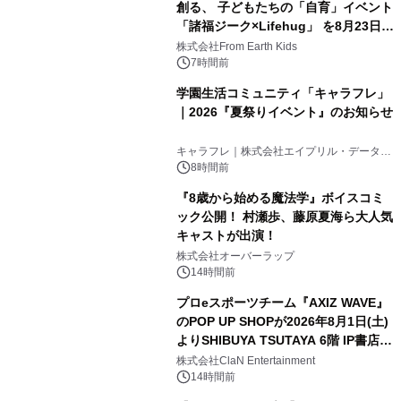
創る、 子どもたちの「自育」イベント
「諸福ジーク×Lifehug」 を8月23日
(日)開催
株式会社From Earth Kids
7時間前
学園生活コミュニティ「キャラフレ」
｜2026『夏祭りイベント』のお知らせ
キャラフレ｜株式会社エイプリル・データ・
デザインズ
8時間前
『8歳から始める魔法学』ボイスコミ
ック公開！ 村瀬歩、藤原夏海ら大人気
キャストが出演！
株式会社オーバーラップ
14時間前
プロeスポーツチーム『AXIZ WAVE』
のPOP UP SHOPが2026年8月1日(土)
よりSHIBUYA TSUTAYA 6階 IP書店で
開催決定！！
株式会社ClaN Entertainment
14時間前