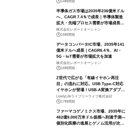
14時間前
半導体ガス市場は2035年236億米ドル
へ、CAGR 7.4％で成長｜半導体製造
拡大・先端プロセス需要が市場成長を
加速
株式会社レポートオーシャン
16時間前
データコンバータIC市場、2035年141
億米ドルへ成長｜CAGR6.4％、AI・
5G・IoT需要が市場拡大を加速
株式会社レポートオーシャン
16時間前
Z世代で広がる「有線イヤホン再注
目」の流れに対応。USB Type-C対応
イヤホンが登場！USB-A変換アダプタ
ー付きでスマホからパソコンまで幅広
LivelyLifeライブリーライフ株式会社
く活用可能
17時間前
ファーマコゲノミクス市場、2035年に
462億9,000万米ドル規模へ到達予測―
個別化医療の進展とゲノム活用が次世