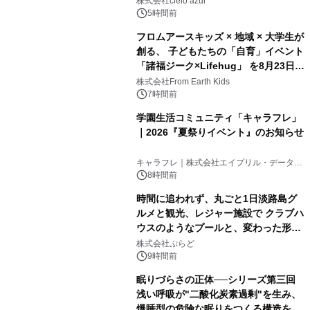
株式会社cielo azul
5時間前
フロムアースキッズ × 地域 × 大学生が
創る、 子どもたちの「自育」イベント
「諸福ジーク×Lifehug」 を8月23日
(日)開催
株式会社From Earth Kids
7時間前
学園生活コミュニティ「キャラフレ」
｜2026『夏祭りイベント』のお知らせ
キャラフレ｜株式会社エイプリル・データ・
デザインズ
8時間前
時間に追われず、丸ごと1日淡路島グ
ルメと観光、レジャー施設で クラブハ
ウスのようなプールと、変わった形の
サウナも 「THE BOXY AWAJI」のお
株式会社ぷらど
得な素泊まり連泊プランで
9時間前
眠りづらさの正体──シリーズ第三回
浅い呼吸が"二酸化炭素過剰"を生み、
爆睡型の危険な眠りをつくる構造を解