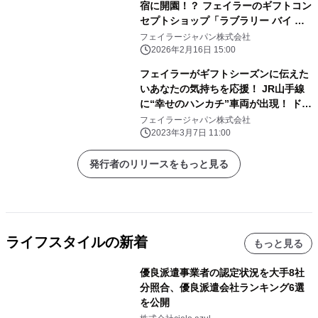
宿に開園！？ フェイラーのギフトコン
セプトショップ「ラブラリー バイ フ
ェイラー」 10周年記念！体験型ポッ
フェイラージャパン株式会社
プアップイベント 「LOVERARY
2026年2月16日 15:00
LAND」2/27～3/5の期間限定開催！
フェイラーがギフトシーズンに伝えた
いあなたの気持ちを応援！ JR山手線
に“幸せのハンカチ”車両が出現！ ドイ
ツの人気ブランド・フェイラーのカラ
フェイラージャパン株式会社
フルなハンカチが中づりをジャック！
2023年3月7日 11:00
発行者のリリースをもっと見る
ライフスタイルの新着
もっと見る
優良派遣事業者の認定状況を大手8社
分照合、優良派遣会社ランキング6選
を公開