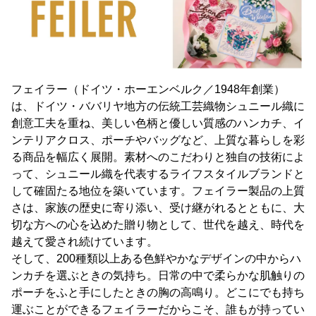
フェイラー（ドイツ・ホーエンベルク／1948年創業）
は、ドイツ・ババリヤ地方の伝統工芸織物シュニール織に
創意工夫を重ね、美しい色柄と優しい質感のハンカチ、イ
ンテリアクロス、ポーチやバッグなど、上質な暮らしを彩
る商品を幅広く展開。素材へのこだわりと独自の技術によ
って、シュニール織を代表するライフスタイルブランドと
して確固たる地位を築いています。フェイラー製品の上質
さは、家族の歴史に寄り添い、受け継がれるとともに、大
切な方への心を込めた贈り物として、世代を越え、時代を
越えて愛され続けています。
そして、200種類以上ある色鮮やかなデザインの中からハ
ンカチを選ぶときの気持ち。日常の中で柔らかな肌触りの
ポーチをふと手にしたときの胸の高鳴り。どこにでも持ち
運ぶことができるフェイラーだからこそ、誰もが持ってい