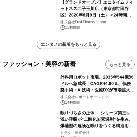
【グランドオープン】エニタイムフィ
ットネス二子玉川店（東京都世田谷
区）2026年8月8日（土）＜24時間年
中無休のフィットネスジム＞
株式会社Fast Fitness Japan
15時間前
エンタメの新着をもっと見る
ファッション・美容の新着
もっと見る
外科用ロボット市場、2035年544億米
ドルへ急成長｜CAGR44.90％、低侵
襲手術・AI技術・医療DXが市場拡大を
牽引
株式会社レポートオーシャン
14時間前
眠りづらさの正体──シリーズ第三回
浅い呼吸が"二酸化炭素過剰"を生み、
爆睡型の危険な眠りをつくる構造を解
説
トラタニ株式会社