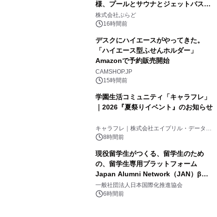
様、プールとサウナとジェットバス付
3
きで Villa Mon Temps AWAJIの連泊
株式会社ぷらど
素泊りプラン
16時間前
デスクにハイエースがやってきた。
「ハイエース型ふせんホルダー」
Amazonで予約販売開始
4
CAMSHOP.JP
15時間前
学園生活コミュニティ「キャラフレ」
｜2026『夏祭りイベント』のお知らせ
5
キャラフレ｜株式会社エイプリル・データ・
デザインズ
8時間前
現役留学生がつくる、留学生のため
の、留学生専用プラットフォーム
Japan Alumni Network（JAN）β版
6
をリリース
一般社団法人日本国際化推進協会
6時間前