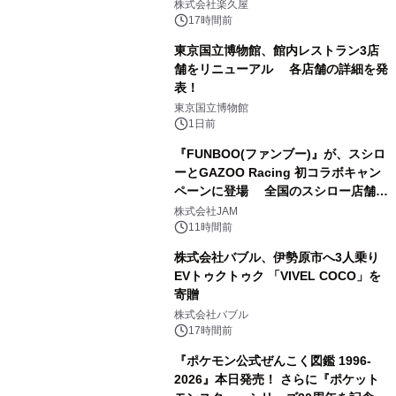
メニューを提供
株式会社楽久屋
17時間前
東京国立博物館、館内レストラン3店
舗をリニューアル 各店舗の詳細を発
表！
2
東京国立博物館
1日前
『FUNBOO(ファンブー)』が、スシロ
ーとGAZOO Racing 初コラボキャン
ペーンに登場 全国のスシロー店舗で
3
GR 4車種の FUNBOO(ミニカー)付き
株式会社JAM
メニューが展開されます
11時間前
株式会社バブル、伊勢原市へ3人乗り
EVトゥクトゥク 「VIVEL COCO」を
寄贈
4
株式会社バブル
17時間前
『ポケモン公式ぜんこく図鑑 1996-
2026』本日発売！ さらに『ポケット