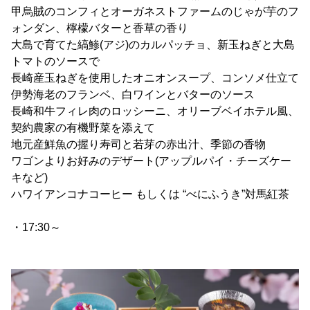
甲烏賊のコンフィとオーガネストファームのじゃが芋のフ
ォンダン、檸檬バターと香草の香り
大島で育てた縞鯵(アジ)のカルパッチョ、新玉ねぎと大島
トマトのソースで
長崎産玉ねぎを使用したオニオンスープ、コンソメ仕立て
伊勢海老のフランベ、白ワインとバターのソース
長崎和牛フィレ肉のロッシーニ、オリーブベイホテル風、
契約農家の有機野菜を添えて
地元産鮮魚の握り寿司と若芽の赤出汁、季節の香物
ワゴンよりお好みのデザート(アップルパイ・チーズケー
キなど)
ハワイアンコナコーヒー もしくは “べにふうき”対馬紅茶
・17:30～