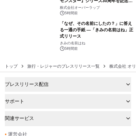
モンスター』シリーズ30周年を記念し
5
た画集『ポケットモンスター ビジュア
株式会社オーバーラップ
ルアートブック』の発売決定！ 2026
5時間前
年12月18日（金）、3冊同時発売！
「なぜ、その名前にしたの？」に答え
る一通の手紙 ―「きみの名前はね」正
式リリース
6
きみの名前はね
5時間前
トップ
旅行・レジャーのプレスリリース一覧
株式会社 オ
プレスリリース配信
サポート
関連サービス
•
運営会社