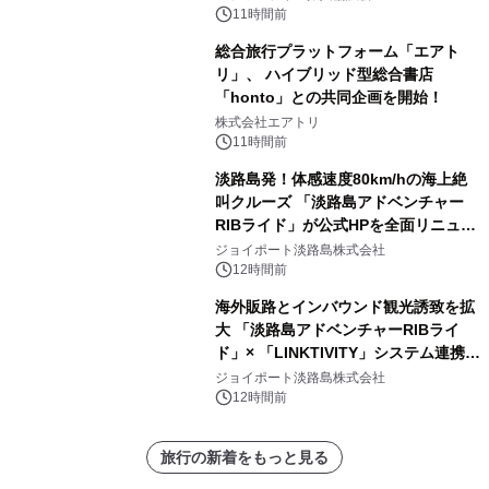
11時間前
総合旅行プラットフォーム「エアト
リ」、 ハイブリッド型総合書店
「honto」との共同企画を開始！
株式会社エアトリ
11時間前
淡路島発！体感速度80km/hの海上絶
叫クルーズ 「淡路島アドベンチャー
RIBライド」が公式HPを全面リニュー
アル！ ～スマホで即予約完了の「スマ
ジョイポート淡路島株式会社
ート設計」へ刷新～
12時間前
海外販路とインバウンド観光誘致を拡
大 「淡路島アドベンチャーRIBライ
ド」× 「LINKTIVITY」システム連携を
開始！
ジョイポート淡路島株式会社
12時間前
旅行の新着をもっと見る