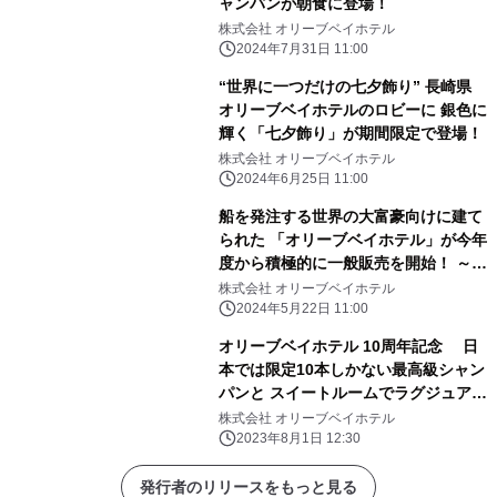
ャンパンが朝食に登場！
株式会社 オリーブベイホテル
2024年7月31日 11:00
“世界に一つだけの七夕飾り” 長崎県
オリーブベイホテルのロビーに 銀色に
輝く「七夕飾り」が期間限定で登場！
株式会社 オリーブベイホテル
2024年6月25日 11:00
船を発注する世界の大富豪向けに建て
られた 「オリーブベイホテル」が今年
度から積極的に一般販売を開始！ ～隈
研吾設計、長崎県西海市のモダンなホ
株式会社 オリーブベイホテル
テル～
2024年5月22日 11:00
オリーブベイホテル 10周年記念 日
本では限定10本しかない最高級シャン
パンと スイートルームでラグジュアリ
ーな1日を体験いただける 1泊330万円
株式会社 オリーブベイホテル
の宿泊プランを1組限定(4名様まで)で
2023年8月1日 12:30
販売開始
発行者のリリースをもっと見る