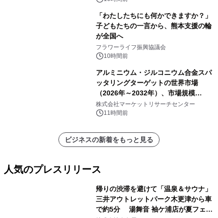
「わたしたちにも何かできますか？」
子どもたちの一言から、熊本支援の輪
が全国へ
フラワーライフ振興協議会
10時間前
アルミニウム・ジルコニウム合金スパ
ッタリングターゲットの世界市場
（2026年～2032年）、市場規模
（0.995、0.999、その他）・分析レポ
株式会社マーケットリサーチセンター
ートを発表
11時間前
ビジネスの新着をもっと見る
人気のプレスリリース
帰りの渋滞を避けて「温泉＆サウナ」
三井アウトレットパーク木更津から車
で約5分 湯舞音 袖ケ浦店が夏フェア
1