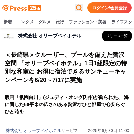
ログイン/会員登録
新着
エンタメ
グルメ
旅行
ファッション・美容
ライフスタ
株式会社 オリーブベイホテル
リリース一覧
＜長崎県＞クルーザー、プールを備えた贅沢
空間 「オリーブベイホテル」1日1組限定の特
別な和室に お得に宿泊できるサンキューキャ
ンペーンを6/20～7/17に実施
版画「祇園白川」(ジュディ・オング氏作)が飾られた、 海
に面した60平米の広さのある贅沢なひと部屋で心安らぐ
ひと時を
株式会社 オリーブベイホテル
サービス
2025年6月20日 11:00