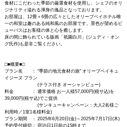
食材にこだわった季節の厳選食材を使用し、シェフのオリ
ジナリティ溢れる渾身の逸品となっております。
お部屋は、12畳＋6畳の広々としたオリーブベイホテル唯
一の和室は趣のある純和風のお部屋です。景色が望めるビ
ューバスはお客様の体と心を癒します。
床の間に飾られている版画「祇園白川」(ジュディ・オン
グ氏作)も是非ご覧ください。
□■概要■□
プラン名 ： “季節の地元食材の旅” オリーブベイキュ
イジーヌ プラン
(テラス付き オーシャンビュー)
料金 ： 通常価格 お一人様57,000円(税サ込)を
39,000円(税サ込)でご提供
(サンキューキャンペーン：大人2名様ご
利用時／1室1名様料金)
プラン期間 ： 2025年6月20日(金)～2025年7月17日(木)
予約受付締切： 宿泊日1日前の15時まで