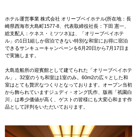
ホテル運営事業 株式会社 オリーブベイホテル(所在地：長
崎県西海市大島町1577-8、代表取締役社長：下田 憲一、
総支配人：ケネス・ミツツネ)は、「オリーブベイホテ
ル」の1日1組しか宿泊できない特別な和室にお得に宿泊
できるサンキューキャンペーンを6月20日から7月17日ま
で実施します。
大島造船所の迎賓館として建てられた「オリーブベイホテ
ル」。32室のうち和室は1室のみ。60m2の広々とした和
室はとても贅沢なつくりとなっております。オープン当初
から飾られていますジュディ・オング氏作、版画「祇園白
川」は希少価値が高く、ゲストの皆様にも大変心和ます作
品として評判をいただいております。