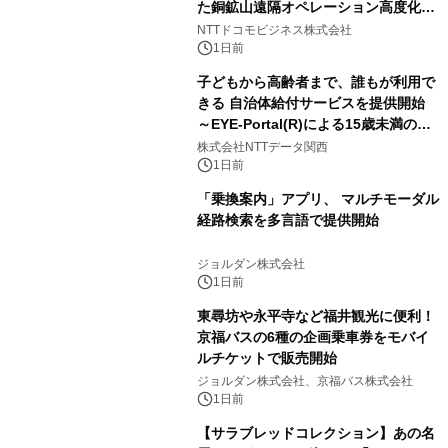
た銅鉱山遠隔オペレーション高度化に
向けた調査・実証を開始
NTTドコモビジネス株式会社
1日前
子どもから高齢者まで、誰もが利用で
きる 自治体給付サービスを提供開始
～EYE-Portal(R)による15歳未満の本
人認証と デジタルデバイド対策で実現
株式会社NTTデータ関西
～
1日前
「乗換案内」アプリ、 マルチモーダル
経路検索を多言語で提供開始
ジョルダン株式会社
1日前
東尋坊や永平寺など福井観光に便利！
京福バスの6種の企画乗車券をモバイ
ルチケットで販売開始
ジョルダン株式会社、京福バス株式会社
1日前
【サラブレッドコレクション】あの名