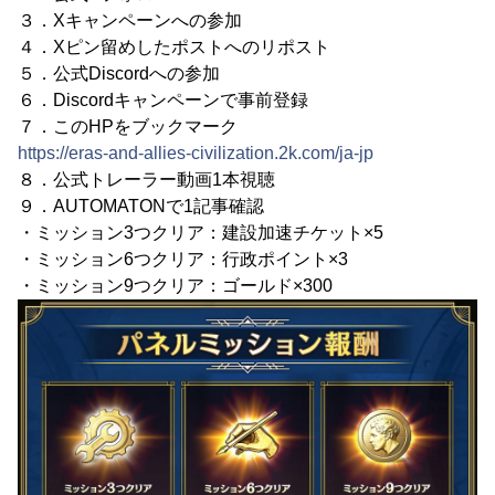
３．Xキャンペーンへの参加
４．Xピン留めしたポストへのリポスト
５．公式Discordへの参加
６．Discordキャンペーンで事前登録
７．このHPをブックマーク
https://eras-and-allies-civilization.2k.com/ja-jp
８．公式トレーラー動画1本視聴
９．AUTOMATONで1記事確認
・ミッション3つクリア：建設加速チケット×5
・ミッション6つクリア：行政ポイント×3
・ミッション9つクリア：ゴールド×300