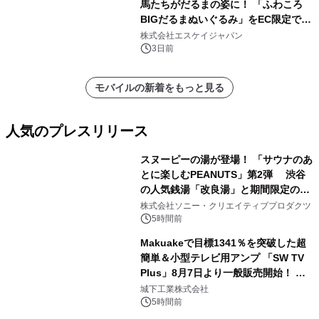
馬たちがだるまの姿に！ 「ふわころ
BIGだるまぬいぐるみ」をEC限定で受
注販売開始
株式会社エスケイジャパン
3日前
モバイルの新着をもっと見る
人気のプレスリリース
スヌーピーの湯が登場！ 「サウナのあ
とに楽しむPEANUTS」第2弾 渋谷
の人気銭湯「改良湯」と期間限定のコ
1
ラボレーション サウナイキタイコラ
株式会社ソニー・クリエイティブプロダクツ
ボグッズも発売決定！
5時間前
Makuakeで目標1341％を突破した超
簡単＆小型テレビ用アンプ 「SW TV
Plus」8月7日より一般販売開始！ ケ
2
ーブル1本つなぐだけ、テレビの音が
城下工業株式会社
ぐっと豊かに
5時間前