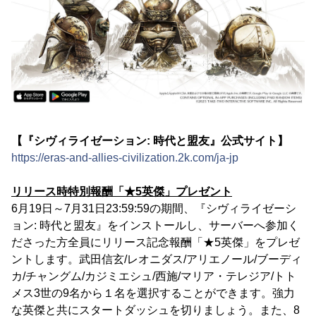
【『シヴィライゼーション: 時代と盟友』公式サイト】
https://eras-and-allies-civilization.2k.com/ja-jp
リリース時特別報酬「★5英傑」プレゼント
6月19日～7月31日23:59:59の期間、『シヴィライゼーシ
ョン: 時代と盟友』をインストールし、サーバーへ参加く
ださった方全員にリリース記念報酬「★5英傑」をプレゼ
ントします。武田信玄/レオニダス/アリエノール/ブーディ
カ/チャングム/カジミエシュ/西施/マリア・テレジア/トト
メス3世の9名から１名を選択することができます。強力
な英傑と共にスタートダッシュを切りましょう。また、8