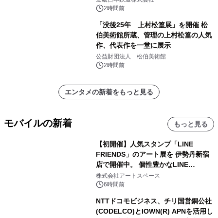
2時間前
「没後25年 上村松篁展」を開催 松
伯美術館所蔵、管理の上村松篁の人気
作、代表作を一堂に展示
公益財団法人 松伯美術館
2時間前
エンタメの新着をもっと見る
モバイルの新着
もっと見る
【初開催】人気スタンプ「LINE
FRIENDS」のアート展を 伊勢丹新宿
店で開催中。 個性豊かなLINE
FRIENDSの仲間たちが インテリアア
株式会社アートスペース
ートとして新たな魅力を発信。
6時間前
NTTドコモビジネス、チリ国営銅公社
(CODELCO)とIOWN(R) APNを活用し