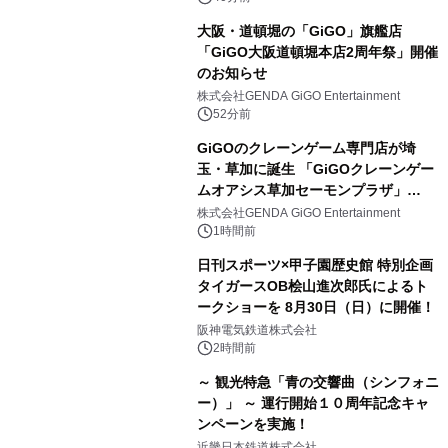
大阪・道頓堀の「GiGO」旗艦店
「GiGO大阪道頓堀本店2周年祭」開催
のお知らせ
株式会社GENDA GiGO Entertainment
52分前
GiGOのクレーンゲーム専門店が埼
玉・草加に誕生 「GiGOクレーンゲー
ムオアシス草加セーモンプラザ」
2026年8月7日(金)10時グランドオープ
株式会社GENDA GiGO Entertainment
ン
1時間前
日刊スポーツ×甲子園歴史館 特別企画
タイガースOB桧山進次郎氏によるト
ークショーを 8月30日（日）に開催！
阪神電気鉄道株式会社
2時間前
～ 観光特急「青の交響曲（シンフォニ
ー）」 ～ 運行開始１０周年記念キャ
ンペーンを実施！
近畿日本鉄道株式会社