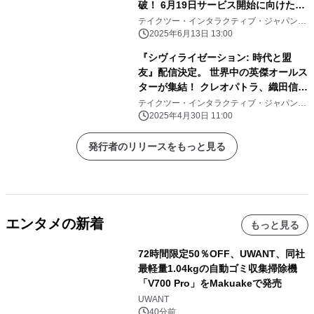
破！ 6月19日サービス開始に向けたカ
ウントダウンキャンペーン開催中！
テイクツー・インタラクティブ・ジャパン合
同会社
2025年6月13日 13:00
『シヴィライゼーション: 時代と盟
友』配信決定。 世界中の英傑オールス
ターが集結！ クレオパトラ、織田信
長、ジャンヌ・ダルク、など
テイクツー・インタラクティブ・ジャパン合
同会社
2025年4月30日 11:00
発行者のリリースをもっと見る
エンタメの新着
もっと見る
72時間限定50％OFF、UWANT、同社
最軽量1.04kgの自動ゴミ収集掃除機
「V700 Pro」をMakuakeで発売
UWANT
40分前