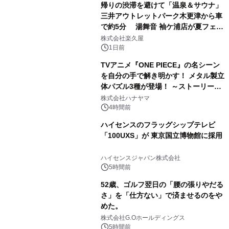
帰りの渋滞を避けて「温泉＆サウナ」
三井アウトレットパーク木更津から車
で約5分 湯舞音 袖ケ浦店が夏フェア
3
メニューを提供
株式会社楽久屋
1日前
TVアニメ『ONE PIECE』の名シーン
を自分の手で解き明かす！ メタル製立
体パズル3種が登場！ ～ストーリーと
4
ギミックが融合した 大人の体験型パズ
株式会社ハナヤマ
ルが8月7日(金)12時より先行予約受付
4時間前
開始～
ハイセンスのフラッグシップテレビ
「100UXS」が 東京国立博物館に採用
5
ハイセンスジャパン株式会社
5時間前
52歳、ゴルフ翌日の「腰の張りやだる
さ」を「仕方ない」で済ませるのをや
めた。
6
株式会社G.Oホールディングス
5時間前