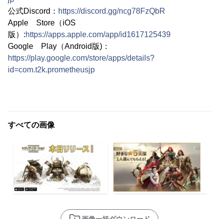
公式Discord：
https://discord.gg/ncg78FzQbR
Apple Store（iOS
版）:
https://apps.apple.com/app/id1617125439
Google Play（Android版)：
https://play.google.com/store/apps/details?
id=com.t2k.prometheusjp
すべての画像