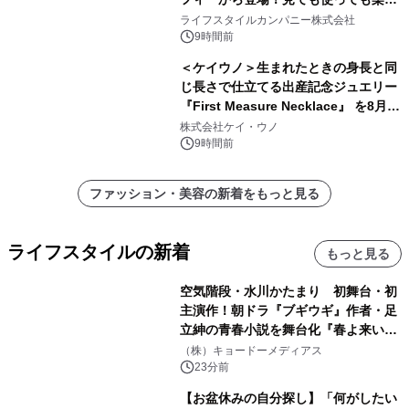
い、ポップでキュートなコレクショ
ライフスタイルカンパニー株式会社
ン。
9時間前
＜ケイウノ＞生まれたときの身長と同
じ長さで仕立てる出産記念ジュエリー
『First Measure Necklace』 を8月14
日(金)に発売
株式会社ケイ・ウノ
9時間前
ファッション・美容の新着をもっと見る
ライフスタイルの新着
もっと見る
空気階段・水川かたまり 初舞台・初
主演作！朝ドラ『ブギウギ』作者・足
立紳の青春小説を舞台化『春よ来い、
マジで来い』キービジュアル解禁！
（株）キョードーメディアス
23分前
【お盆休みの自分探し】「何がしたい