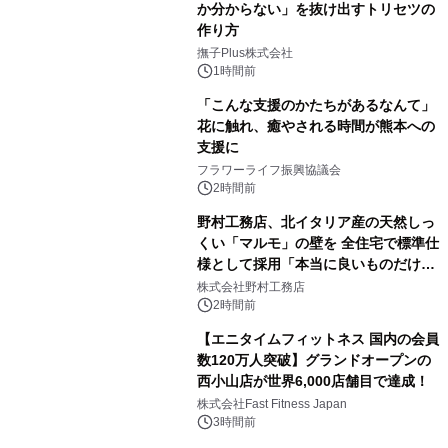
か分からない」を抜け出すトリセツの
作り方
撫子Plus株式会社
1時間前
「こんな支援のかたちがあるなんて」
花に触れ、癒やされる時間が熊本への
支援に
フラワーライフ振興協議会
2時間前
野村工務店、北イタリア産の天然しっ
くい「マルモ」の壁を 全住宅で標準仕
様として採用「本当に良いものだけに
こだわる」
株式会社野村工務店
2時間前
【エニタイムフィットネス 国内の会員
数120万人突破】グランドオープンの
西小山店が世界6,000店舗目で達成！
株式会社Fast Fitness Japan
3時間前