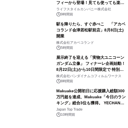
フィーから登場！見ても使っても楽し
3
い、ポップでキュートなコレクショ
ライフスタイルカンパニー株式会社
ン。
9時間前
駅を降りたら、すぐ赤べこ 「アカベ
コランド会津若松駅前店」8月8日(土)
開業
4
株式会社アカベコランド
5時間前
展示終了を迎える「実物大ユニコーン
ガンダム立像」 フィナーレ企画始動！
8月22日(土)から10日間限定で 特別映
5
像『UNICORN GUNDAM Statue ―
株式会社バンダイナムコフィルムワークス
BEYOND POSSIBILITY ―』を上映！
8時間前
Makuake公開初日に応援購入総額300
万円超を達成、Makuake「今日のラン
キング」総合3位も獲得。 YECHAN音
6
浴シンギングボウル第2弾の大型サイ
Japan Top Trade
ズ（XL・2XL・3XL）を先行販売中
10時間前