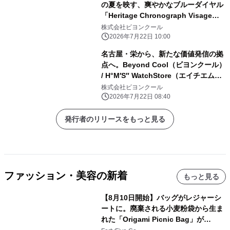
の夏を映す、爽やかなブルーダイヤル
「Heritage Chronograph Visage
Limited Edition」発売
株式会社ビヨンクール
2026年7月22日 10:00
名古屋・栄から、新たな価値発信の拠
点へ。Beyond Cool（ビヨンクール）
/ H°M′S″ WatchStore（エイチエムエ
スウォッチストア） NAGOYA グラン
株式会社ビヨンクール
ドオープン
2026年7月22日 08:40
発行者のリリースをもっと見る
ファッション・美容の新着
もっと見る
【8月10日開始】バッグがレジャーシ
ートに。廃棄される小麦粉袋から生ま
れた「Origami Picnic Bag」が