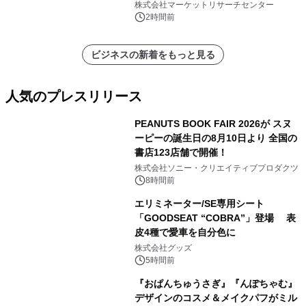
メント、その他）・分析レポートを発
株式会社マーケットリサーチセンター
表
2時間前
ビジネスの新着をもっと見る
人気のプレスリリース
PEANUTS BOOK FAIR 2026が スヌ
ーピーの誕生日の8月10日より 全国の
書店123店舗で開催！
1
株式会社ソニー・クリエイティブプロダクツ
8時間前
エリミネーター/SE専用シート
「GOODSEAT “COBRA”」登場 表
皮4種で愛車を自分色に
2
株式会社グッズ
5時間前
『おぱんちゅうさぎ』『んぽちゃむ』
デザインのコスメ＆メイクパフがミル