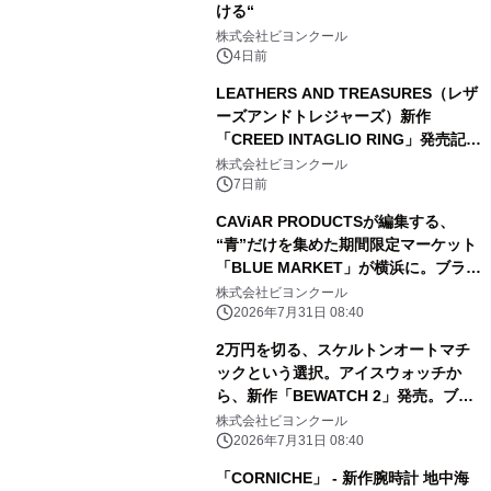
ける“
株式会社ビヨンクール
4日前
LEATHERS AND TREASURES（レザ
ーズアンドトレジャーズ）新作
「CREED INTAGLIO RING」発売記
念、希少石「カラーチェンジガーネッ
株式会社ビヨンクール
ト」を使用したフェアを8/15より開催
7日前
CAViAR PRODUCTSが編集する、
“青”だけを集めた期間限定マーケット
「BLUE MARKET」が横浜に。ブラン
ドではなく、"色"から出会う。
株式会社ビヨンクール
2026年7月31日 08:40
2万円を切る、スケルトンオートマチ
ックという選択。アイスウォッチか
ら、新作「BEWATCH 2」発売。ブラ
ンド初となる機械式腕時計が登場。
株式会社ビヨンクール
2026年7月31日 08:40
「CORNICHE」 - 新作腕時計 地中海