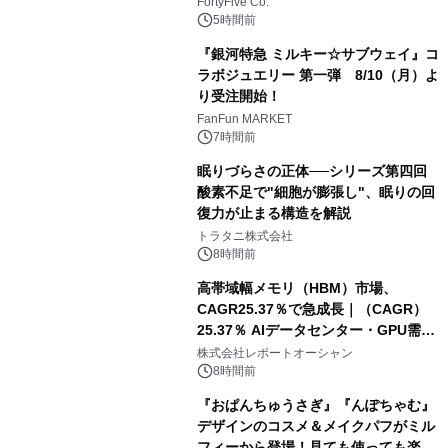
Makuakeに登場
FortyFive Co.
5時間前
『銀河特急 ミルキー☆サブウェイ』コ
ラボジュエリー 第一弾 8/10（月）よ
り受注開始！
FanFun MARKET
7時間前
眠りづらさの正体──シリーズ第四回
酸素不足で"細胞が膨張し"、眠りの回
復力が止まる構造を解説
トラタニ株式会社
8時間前
高帯域幅メモリ（HBM）市場、
CAGR25.37％で急成長｜（CAGR）
25.37％ AIデータセンター・GPU需要
拡大が2035年の市場成長を牽引
株式会社レポートオーシャン
8時間前
『おぱんちゅうさぎ』『んぽちゃむ』
デザインのコスメ＆メイクパフがミル
フィーから登場！見ても使っても楽し