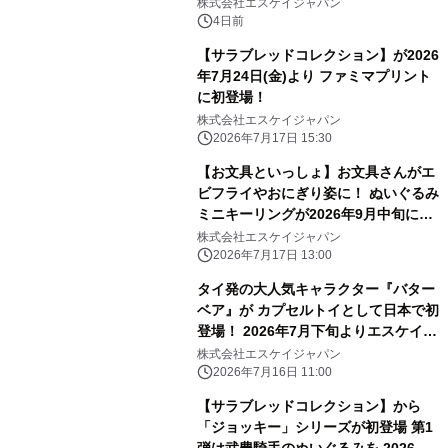
注販売開始
株式会社エスケイジャパン
4日前
【サラブレッドコレクション】が2026
年7月24日(金)より ファミマプリント
に初登場！
株式会社エスケイジャパン
2026年7月17日 15:30
【お文具といっしょ】お文具さんがエ
ビフライやおにぎり姿に！ ぬいぐるみ
ミニキーリングが2026年9月中旬に発
売決定！
株式会社エスケイジャパン
2026年7月17日 13:00
タイ発の大人気キャラクター『バター
ベア』が カプセルトイとして日本で初
登場！ 2026年7月下旬よりエスケイジ
ャパンから発売！
株式会社エスケイジャパン
2026年7月16日 11:00
【サラブレッドコレクション】から
「ジョッキー」シリーズが初登場 第1