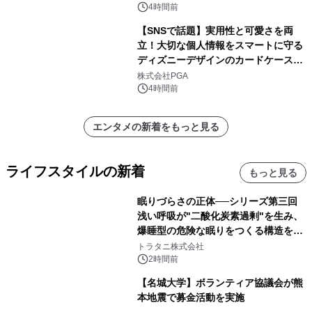
スペクタキュラー・コンサート 開催決
4時間前
定！
【SNSで話題】実用性と可愛さを両
立！大切な個人情報をスマートに守る
ディズニーデザインのカードケースを
株式会社PGAが8月7日発売
株式会社PGA
4時間前
エンタメの新着をもっと見る
ライフスタイルの新着
もっと見る
眠りづらさの正体──シリーズ第三回
浅い呼吸が"二酸化炭素過剰"を生み、
爆睡型の危険な眠りをつくる構造を解
説
トラタニ株式会社
2時間前
【名城大学】ボランティア協議会が熊
本地震で募金活動を実施