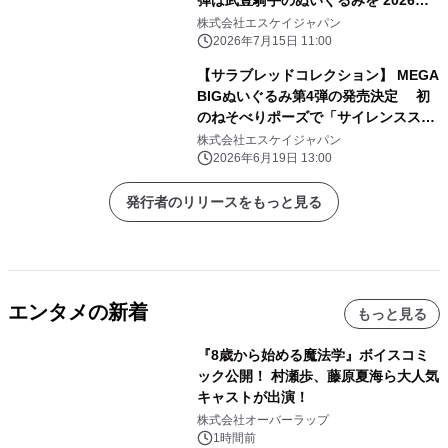
弾は武豊騎手のぬいぐるみを 2026年7
月下旬より展開スタート！
株式会社エスケイジャパン
2026年7月15日 11:00
【サラブレッドコレクション】 MEGA
BIGぬいぐるみ第4弾の発売決定 初
のねそべりポーズで「サイレンススズ
カ・ オジュウチョウサン」が登場！
株式会社エスケイジャパン
2026年6月19日 13:00
発行者のリリースをもっと見る
エンタメの新着
もっと見る
『8歳から始める魔法学』ボイスコミ
ック公開！ 村瀬歩、藤原夏海ら大人気
キャストが出演！
株式会社オーバーラップ
1時間前