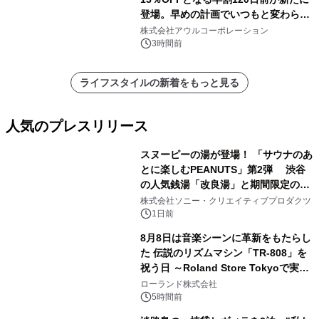
登場。早めの計画でいつもと変わらぬ
大人の冬旅を。ー夕日ヶ浦温泉「佳松
株式会社アウルコーポレーション
苑 別邸ふうか」ー
3時間前
ライフスタイルの新着をもっと見る
人気のプレスリリース
スヌーピーの湯が登場！ 「サウナのあ
とに楽しむPEANUTS」第2弾 渋谷
の人気銭湯「改良湯」と期間限定のコ
1
ラボレーション サウナイキタイコラ
株式会社ソニー・クリエイティブプロダクツ
ボグッズも発売決定！
1日前
8月8日は音楽シーンに革新をもたらし
た 伝説のリズムマシン「TR-808」を
祝う日 ～Roland Store Tokyoで実機
2
を展示しての 記念キャンペーンを開
ローランド株式会社
催 英国ラジオ「NTS」の 特別プログ
5時間前
ラムや、「TR-808」を愛する伝説的