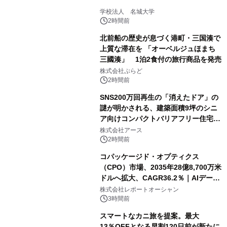
学校法人 名城大学
2時間前
北前船の歴史が息づく港町・三国湊で
上質な滞在を 「オーベルジュほまち
三國湊」 1泊2食付の旅行商品を発売
株式会社ぷらど
2時間前
SNS200万回再生の「消えたドア」の
謎が明かされる、建築面積9坪のシニ
ア向けコンパクトバリアフリー住宅が
誕生
株式会社アース
2時間前
コパッケージド・オプティクス
（CPO）市場、2035年28億8,700万米
ドルへ拡大、CAGR36.2％｜AIデータ
センター・高速光通信需要が成長を加
株式会社レポートオーシャン
速
3時間前
スマートなカニ旅を提案。最大
13％OFFとなる早割120日前が新たに