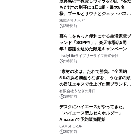
淡路島の一棟貸しヴィラを2泊、"私た
アーティストを フィーチャーしたアニ
ちだけ"の別荘に 1日1組・最大8名
メーションを公開～
様、プールとサウナとジェットバス付
3
きで Villa Mon Temps AWAJIの連泊
株式会社ぷらど
素泊りプラン
3時間前
暮らしをもっと便利にする生活家電ブ
ランド「SOPPY」、楽天市場店5周
年！感謝を込めた限定キャンペーンを
4
8月10日より開催
LivelyLifeライブリーライフ株式会社
5時間前
“素材の次は、たれで勝負。”全国約
5％の浜名湖産うなぎを、 うなぎの頭
の旨味エキスで仕上げた新ブランド
5
「井口の誉」誕生
有限会社うなぎの井口
3時間前
デスクにハイエースがやってきた。
「ハイエース型ふせんホルダー」
Amazonで予約販売開始
6
CAMSHOP.JP
3時間前