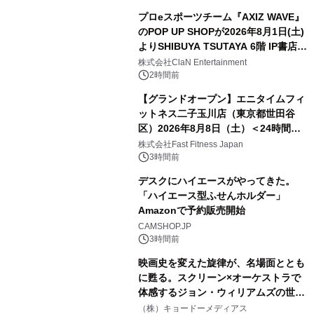
プロeスポーツチーム『AXIZ WAVE』
のPOP UP SHOPが2026年8月1日(土)
よりSHIBUYA TSUTAYA 6階 IP書店で
開催決定！！
株式会社ClaN Entertainment
2時間前
【グランドオープン】エニタイムフィ
ットネス二子玉川店（東京都世田谷
区）2026年8月8日（土）＜24時間年
中無休のフィットネスジム＞
株式会社Fast Fitness Japan
3時間前
デスクにハイエースがやってきた。
「ハイエース型ふせんホルダー」
Amazonで予約販売開始
CAMSHOP.JP
3時間前
映画史を変えた旋律が、名場面ととも
に甦る。スクリーン×オーケストラで
体感するジョン・ウィリアムズの世
界。ジョン・ウィリアムズ：シネマ・
（株）キョードーメディアス