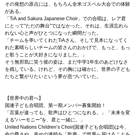
その発想の原点には、もちろん全米ゴスペル大会での体験
がある。
「TiA and Sakura Japanese Choir」での合唱は、レア君
にとって“ただの舞台”ではなかった。それは、生涯忘れら
れない心と声がひとつになった瞬間だった。
「チームを率いてくれたTiAさん、そして見本になってく
れた素晴らしいチームの皆さんのおかげで、もっと、もっ
と歌うことが大好きになりました。」
そう無邪気に笑う彼の姿は、まだ中学1年生のあどけなさ
を残している。けれど、その胸には確かに、世界の子ども
たちと繋がりたいという夢が息づいていた。
【世界中の君へ】
国連子ども合唱団、第一期メンバー募集開始！
「言葉が違っても、歌声はひとつになれる。」「未来を変
える“ハーモニー”を、君と一緒に。」
United Nations Children’s Choir(国連子ども合唱団)は今、
命の尊さや、幸せの連鎖を「歌声」で世界へ届けることを