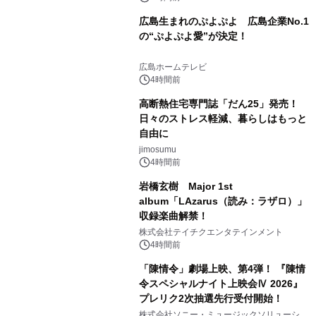
広島生まれのぷよぷよ 広島企業No.1
の“ぷよぷよ愛”が決定！
広島ホームテレビ
4時間前
高断熱住宅専門誌「だん25」発売！
日々のストレス軽減、暮らしはもっと
自由に
jimosumu
4時間前
岩橋玄樹 Major 1st
album「LAzarus（読み：ラザロ）」
収録楽曲解禁！
株式会社テイチクエンタテインメント
4時間前
「陳情令」劇場上映、第4弾！ 『陳情
令スペシャルナイト上映会Ⅳ 2026』
プレリク2次抽選先行受付開始！
株式会社ソニー・ミュージックソリューショ