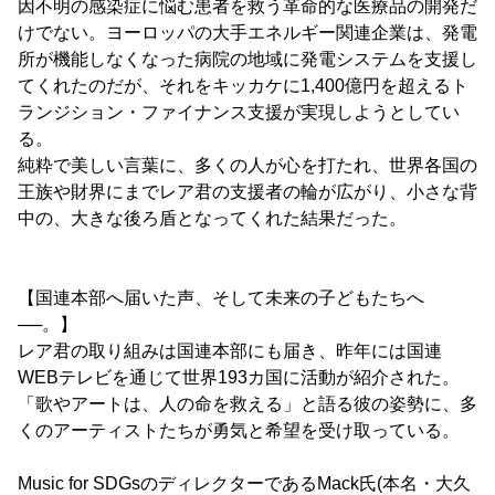
因不明の感染症に悩む患者を救う革命的な医療品の開発だ
けでない。ヨーロッパの大手エネルギー関連企業は、発電
所が機能しなくなった病院の地域に発電システムを支援し
てくれたのだが、それをキッカケに1,400億円を超えるト
ランジション・ファイナンス支援が実現しようとしてい
る。
純粋で美しい言葉に、多くの人が心を打たれ、世界各国の
王族や財界にまでレア君の支援者の輪が広がり、小さな背
中の、大きな後ろ盾となってくれた結果だった。
【国連本部へ届いた声、そして未来の子どもたちへ
──。】
レア君の取り組みは国連本部にも届き、昨年には国連
WEBテレビを通じて世界193カ国に活動が紹介された。
「歌やアートは、人の命を救える」と語る彼の姿勢に、多
くのアーティストたちが勇気と希望を受け取っている。
Music for SDGsのディレクターであるMack氏(本名・大久