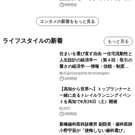
ンズ
4時間前
エンタメの新着をもっと見る
ライフスタイルの新着
もっと見る
住まいを選び直す自由 ー住宅流動性と
人生設計の経済学ー （第４回：取引の
重さの経済学──情報・信頼・制度を
PropTechはどう組み替えるか）｜
株式会社property technologies
PropTech-Lab
1時間前
【高知から世界へ】トップランナーと
一緒に走るトレイルランニングイベン
トを高知で8月29日（土）開催
BUDO
2時間前
新橋歯科医科診療所 副院長・歯科医師
小野宇宙が「後悔しない歯科選び」