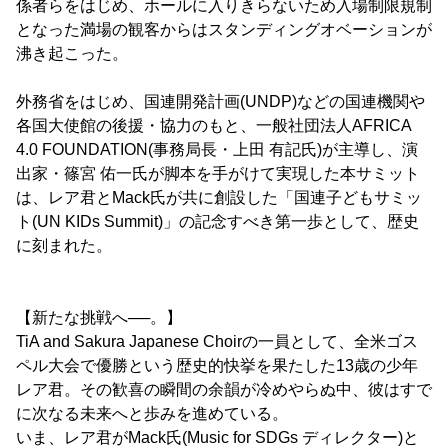
係者らをはじめ、ホールに入りきらないため入場制限規制
となった満場の観客からはスタンディングオベーションが
沸き起こった。
外務省をはじめ、国連開発計画(UNDP)などの国連機関や
各国大使館の後援・協力のもと、一般社団法人AFRICA
4.0 FOUNDATION(事務局長・上田 有記氏)が主導し、演
出家・篠宮 佑一氏が脚本を手がけて実現した本サミット
は、レア君とMack氏が共に創設した「国連子どもサミッ
ト(UN KIDs Summit)」の記念すべき第一歩として、歴史
に刻まれた。
【新たな挑戦へ──。】
TiA and Sakura Japanese Choirの一員として、全米ゴス
ペル大会で優勝という歴史的快挙を果たした13歳の少年
レア君。その歓喜の瞬間の余韻が冷めやらぬ中、彼はすで
に次なる未来へと歩みを進めている。
いま、レア君がMack氏(Music for SDGs ディレクター)と