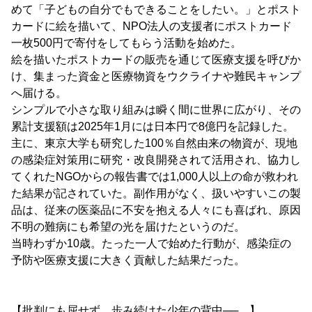
めて「子どもの自分でもできることをしたい。」とポスト
カードに絵を描いて、NPO法人の支援者にポストカード
一枚500円で寄付をしてもらう活動を始めた。
絵を描いたポストカードの販売を通じて医療支援を呼びか
け、集まった資金と医療物資をウクライナや難民キャンプ
へ届ける。
シンプルで小さな取り組みは瞬く間に世界に広がり、その
累計支援額は2025年1月には日本円で8億円を記録した。
主に、東京大学も研究した100％自然由来の物資が、現地
の感染症対策用に研究・改良開発されて活用され、協力し
てくれたNGOからの報告書では1,000人以上の命が救われ
た結果が記されていた。副作用がなく、扱いやすいこの製
品は、従来の医薬品に不安を抱える人々にも喜ばれ、原因
不明の難病にも希望の光を届けたというのだ。
当時わずか10歳。たった一人で始めた行動が、感染症の
予防や医療支援に大きく貢献した結果だった。
【批判にも屈せず、歩み続けた少年の背中──。】