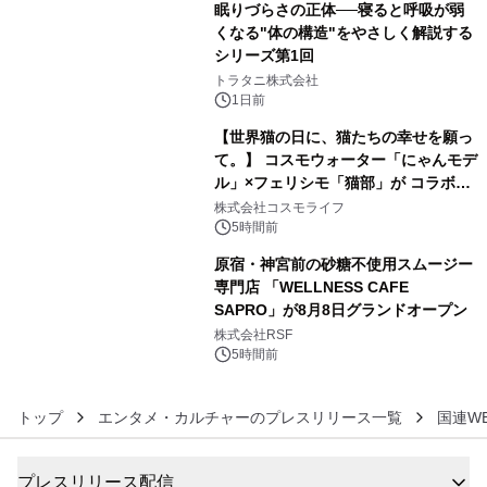
眠りづらさの正体──寝ると呼吸が弱
くなる"体の構造"をやさしく解説する
シリーズ第1回
4
トラタニ株式会社
1日前
【世界猫の日に、猫たちの幸せを願っ
て。】 コスモウォーター「にゃんモデ
ル」×フェリシモ「猫部」が コラボキ
5
ャンペーンを実施
株式会社コスモライフ
5時間前
原宿・神宮前の砂糖不使用スムージー
専門店 「WELLNESS CAFE
SAPRO」が8月8日グランドオープン
6
株式会社RSF
5時間前
トップ
エンタメ・カルチャーのプレスリリース一覧
国連W
プレスリリース配信