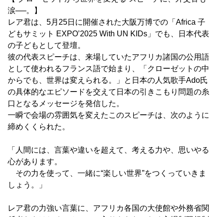
涙──。】
レア君は、5月25日に開催された大阪万博での「Africa 子
どもサミット EXPO’2025 With UN KIDs」でも、日本代表
の子どもとして登壇。
彼の代表スピーチは、来場していたアフリカ諸国の公用語
として使われるフランス語で始まり、「クローゼットの中
からでも、世界は変えられる。」と日本の人気歌手Ado氏
の具体的なエピソードを交えて日本の引きこもり問題の糸
口となるメッセージを発信した。
一瞬で会場の雰囲気を変えたこのスピーチは、次のように
締めくくられた。
「人間には、言葉や違いを超えて、考える力や、思いやる
心があります。
その力を使って、一緒に“楽しい世界”をつくっていきま
しょう。」
レア君の力強い言葉に、アフリカ各国の大使館や外務省関