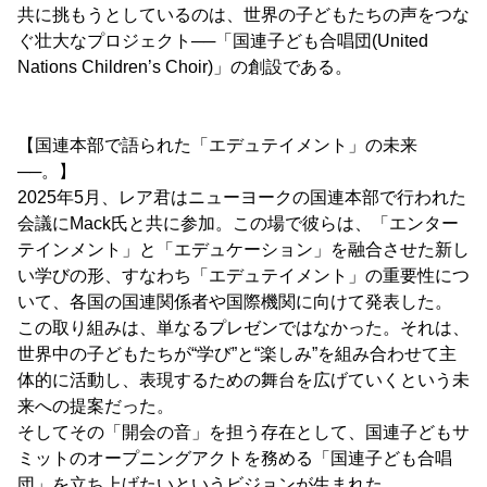
共に挑もうとしているのは、世界の子どもたちの声をつな
ぐ壮大なプロジェクト──「国連子ども合唱団(United
Nations Children’s Choir)」の創設である。
【国連本部で語られた「エデュテイメント」の未来
──。】
2025年5月、レア君はニューヨークの国連本部で行われた
会議にMack氏と共に参加。この場で彼らは、「エンター
テインメント」と「エデュケーション」を融合させた新し
い学びの形、すなわち「エデュテイメント」の重要性につ
いて、各国の国連関係者や国際機関に向けて発表した。
この取り組みは、単なるプレゼンではなかった。それは、
世界中の子どもたちが“学び”と“楽しみ”を組み合わせて主
体的に活動し、表現するための舞台を広げていくという未
来への提案だった。
そしてその「開会の音」を担う存在として、国連子どもサ
ミットのオープニングアクトを務める「国連子ども合唱
団」を立ち上げたいというビジョンが生まれた。