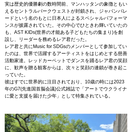
実は歴史的優勝劇の数時間前、マンハッタンの象徴ともい
えるセントラルパークウェストが封鎖され、ジャパンパレ
ードという名のもとに日本人によるスペシャルパフォーマ
ンスが披露されていた。その中心でひときわ輝いていたの
も、AST KIDs(世界の才能ある子どもたちの集まり)を創
設し、リーダーを務めるレア君だった。
レア君と共にMusic for SDGsのメンバーとして参加してい
たのは、世界で活躍するアーティストをはじめとする慈善
活動家達。レッドカーペットでダンスを踊るレア君の笑顔
に、歓声を贈る観客からは、次々と笑顔の連鎖が巻き起こ
っていた。
彼はすでに世界的に注目されており、10歳の時には2023
年のG7(先進国首脳会議)公式雑誌で「アートでウクライナ
に愛と支援を届けた少年」として特集されている。