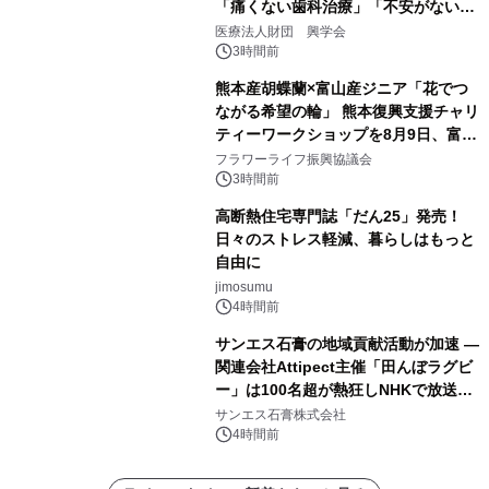
「痛くない歯科治療」「不安がない治
療計画」をテーマに専門監修
医療法人財団 興学会
3時間前
熊本産胡蝶蘭×富山産ジニア「花でつ
ながる希望の輪」 熊本復興支援チャリ
ティーワークショップを8月9日、富
山・射水で開催
フラワーライフ振興協議会
3時間前
高断熱住宅専門誌「だん25」発売！
日々のストレス軽減、暮らしはもっと
自由に
jimosumu
4時間前
サンエス石膏の地域貢献活動が加速 ―
関連会社Attipect主催「田んぼラグビ
ー」は100名超が熱狂しNHKで放送さ
れました。
サンエス石膏株式会社
4時間前