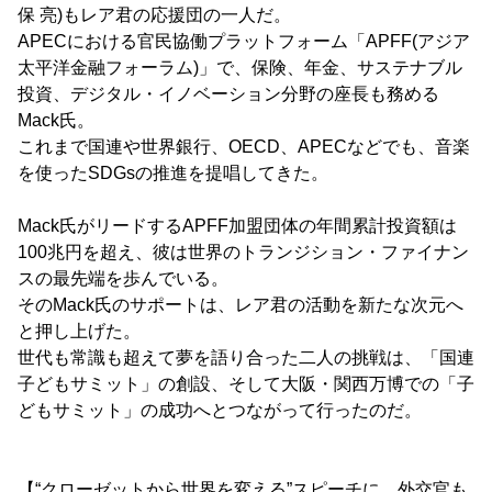
保 亮)もレア君の応援団の一人だ。
APECにおける官民協働プラットフォーム「APFF(アジア
太平洋金融フォーラム)」で、保険、年金、サステナブル
投資、デジタル・イノベーション分野の座長も務める
Mack氏。
これまで国連や世界銀行、OECD、APECなどでも、音楽
を使ったSDGsの推進を提唱してきた。
Mack氏がリードするAPFF加盟団体の年間累計投資額は
100兆円を超え、彼は世界のトランジション・ファイナン
スの最先端を歩んでいる。
そのMack氏のサポートは、レア君の活動を新たな次元へ
と押し上げた。
世代も常識も超えて夢を語り合った二人の挑戦は、「国連
子どもサミット」の創設、そして大阪・関西万博での「子
どもサミット」の成功へとつながって行ったのだ。
【“クローゼットから世界を変える”スピーチに、外交官も