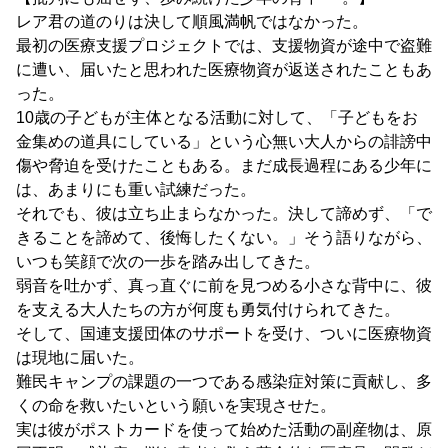
レア君の道のりは決して順風満帆ではなかった。
最初の医療支援プロジェクトでは、支援物資が途中で盗難
に遭い、届いたと思われた医療物資が返送されたこともあ
った。
10歳の子どもが主体となる活動に対して、「子どもをお
金集めの道具にしている」という心無い大人からの誹謗中
傷や脅迫を受けたこともある。まだ成長過程にある少年に
は、あまりにも重い試練だった。
それでも、彼は立ち止まらなかった。決して諦めず、「で
きることを諦めて、後悔したくない。」そう語りながら、
いつも笑顔で次の一歩を踏み出してきた。
弱音を吐かず、真っ直ぐに前を見つめる小さな背中に、彼
を支える大人たちの方が何度も勇気付けられてきた。
そして、国連支援団体のサポートを受け、ついに医療物資
は現地に届いた。
難民キャンプの課題の一つである感染症対策に貢献し、多
くの命を救いたいという願いを実現させた。
実は彼がポストカードを使って始めた活動の副産物は、原