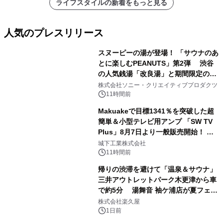
ライフスタイルの新着をもっと見る
人気のプレスリリース
スヌーピーの湯が登場！ 「サウナのあ
とに楽しむPEANUTS」第2弾 渋谷
の人気銭湯「改良湯」と期間限定のコ
1
ラボレーション サウナイキタイコラ
株式会社ソニー・クリエイティブプロダクツ
ボグッズも発売決定！
11時間前
Makuakeで目標1341％を突破した超
簡単＆小型テレビ用アンプ 「SW TV
Plus」8月7日より一般販売開始！ ケ
2
ーブル1本つなぐだけ、テレビの音が
城下工業株式会社
ぐっと豊かに
11時間前
帰りの渋滞を避けて「温泉＆サウナ」
三井アウトレットパーク木更津から車
で約5分 湯舞音 袖ケ浦店が夏フェア
3
メニューを提供
株式会社楽久屋
1日前