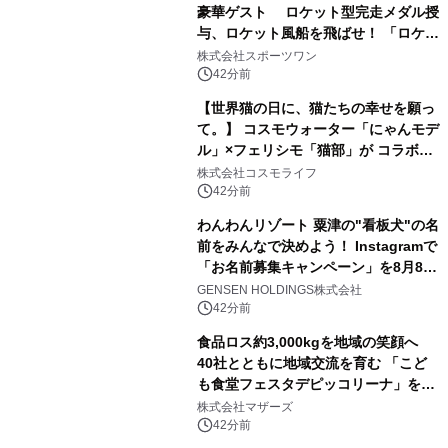
豪華ゲスト ロケット型完走メダル授
与、ロケット風船を飛ばせ！ 「ロケッ
トマラソン2026」開催
株式会社スポーツワン
42分前
【世界猫の日に、猫たちの幸せを願っ
て。】 コスモウォーター「にゃんモデ
ル」×フェリシモ「猫部」が コラボキ
ャンペーンを実施
株式会社コスモライフ
42分前
わんわんリゾート 粟津の"看板犬"の名
前をみんなで決めよう！ Instagramで
「お名前募集キャンペーン」を8月8日
(土)より開催
GENSEN HOLDINGS株式会社
42分前
食品ロス約3,000kgを地域の笑顔へ
40社とともに地域交流を育む 「こど
も食堂フェスタデピッコリーナ」を9
月5日(土)開催
株式会社マザーズ
42分前