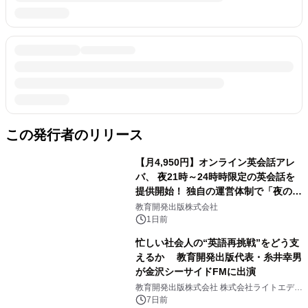
この発行者のリリース
【月4,950円】オンライン英会話アレ
バ、 夜21時～24時時限定の英会話を
提供開始！ 独自の運営体制で「夜の予
約取れない問題」を解決
教育開発出版株式会社
1日前
忙しい社会人の“英語再挑戦”をどう支
えるか 教育開発出版代表・糸井幸男
が金沢シーサイドFMに出演
教育開発出版株式会社 株式会社ライトエデュ
ケーション
7日前