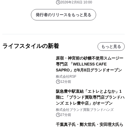
ュケーション
機能をリリース
2026年2月6日 10:00
発行者のリリースをもっと見る
ライフスタイルの新着
もっと見る
原宿・神宮前の砂糖不使用スムージー
専門店 「WELLNESS CAFE
SAPRO」が8月8日グランドオープン
株式会社RSF
12分前
阪急豊中駅直結「エトレとよなか」1
階に 「ブランド買取専門店ブランドハ
ンズ エトレ豊中店」がオープン
株式会社ブランド買取ブランドハンズ
27分前
千葉真子氏・鄭大世氏・安田理大氏ら