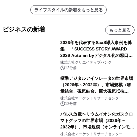
ライフスタイルの新着をもっと見る
ビジネスの新着
もっと見る
2026年を代表するSaaS導入事例を募
集 「SUCCESS STORY AWARD
2026 Autumn byデジタル化の窓口」
開催
株式会社クリエイティブバンク
12分前
標準デジタルアイソレータの世界市場
（2026年～2032年）、市場規模（容
量結合、磁気結合、巨大磁気抵抗
（GMR））・分析レポートを発表
株式会社マーケットリサーチセンター
12分前
パルス放電ヘリウムイオン化ガスクロ
マトグラフの世界市場（2026年～
2032年）、市場規模（オンラインモニ
タリング型、ラボラトリー型）・分析
株式会社マーケットリサーチセンター