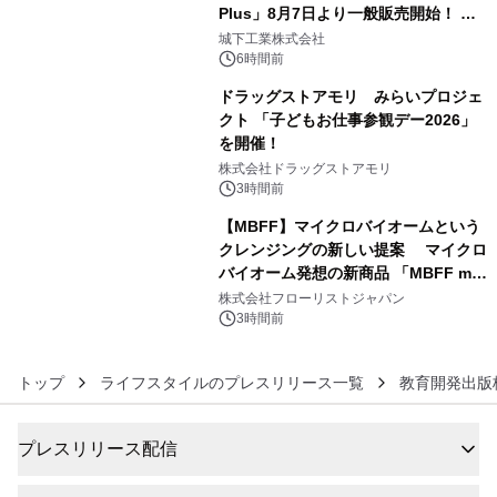
Plus」8月7日より一般販売開始！ ケ
4
ーブル1本つなぐだけ、テレビの音が
城下工業株式会社
ぐっと豊かに
6時間前
ドラッグストアモリ みらいプロジェ
クト 「子どもお仕事参観デー2026」
を開催！
5
株式会社ドラッグストアモリ
3時間前
【MBFF】マイクロバイオームという
クレンジングの新しい提案 マイクロ
バイオーム発想の新商品 「MBFF mb
6
クレンジングPRO」を2026年8月6日
株式会社フローリストジャパン
発売
3時間前
トップ
ライフスタイルのプレスリリース一覧
教育開発出版
プレスリリース配信