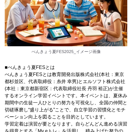
べんきょう夏FES2025_イメージ画像
■べんきょう夏FESとは
べんきょう夏FESとは教育開発出版株式会社(本社：東京
都杉並区、代表取締役：糸井 幸男)とエルソフト株式会社
(本社：東京都新宿区：代表取締役社長 丹羽 裕正)が主催
するオンライン学習イベントです。本イベントは、夏休み
期間中の生徒一人ひとりの努力を可視化し、全国の仲間と
切磋琢磨し“盛り上がる”ことで、自立学習の習慣化とモチ
ベーション向上を図ることを目的としています。
学習定着は演習が要となります。自らどんどん進める演習
を得意とする「My eトレ」を活用し、積み上げた努力の