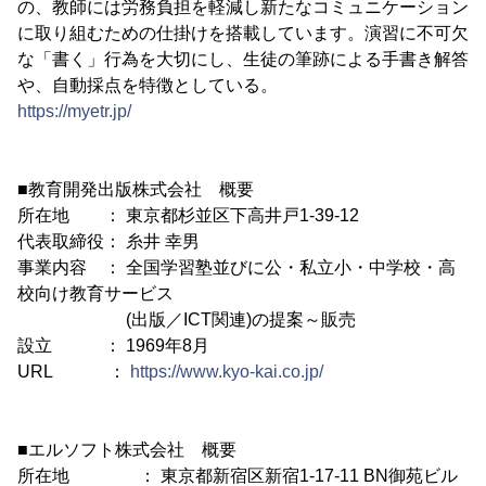
の、教師には労務負担を軽減し新たなコミュニケーション
に取り組むための仕掛けを搭載しています。演習に不可欠
な「書く」行為を大切にし、生徒の筆跡による手書き解答
や、自動採点を特徴としている。
https://myetr.jp/
■教育開発出版株式会社 概要
所在地 ： 東京都杉並区下高井戸1-39-12
代表取締役： 糸井 幸男
事業内容 ： 全国学習塾並びに公・私立小・中学校・高
校向け教育サービス
(出版／ICT関連)の提案～販売
設立 ： 1969年8月
URL ：
https://www.kyo-kai.co.jp/
■エルソフト株式会社 概要
所在地 ： 東京都新宿区新宿1-17-11 BN御苑ビル