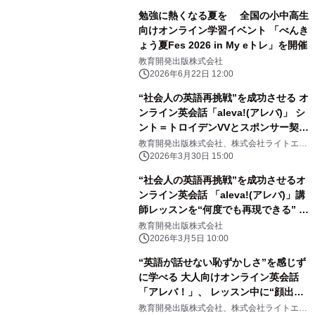
勉強に熱くなる夏を 全国の小中高生
向けオンライン学習イベント 「べんき
ょう夏Fes 2026 in My eトレ」を開催
教育開発出版株式会社
2026年6月22日 12:00
“社会人の英語再挑戦”を成功させる オ
ンライン英会話「aleva!(アレバ)」 シ
ント＝トロイデンVVとスポンサー契約
を締結
教育開発出版株式会社、株式会社ライトエデ
ュケーション
2026年3月30日 15:00
“社会人の英語再挑戦”を成功させるオ
ンライン英会話 「aleva!(アレバ)」講
師レッスンを“何度でも再現できる” AI
レッスン機能を提供開始
教育開発出版株式会社
2026年3月5日 10:00
“英語が話せない恥ずかしさ”を感じず
に学べる 大人向けオンライン英会話
「アレバ！」、 レッスン中に“顔出し
不要”で受講できる アバター切り替え
教育開発出版株式会社、株式会社ライトエデ