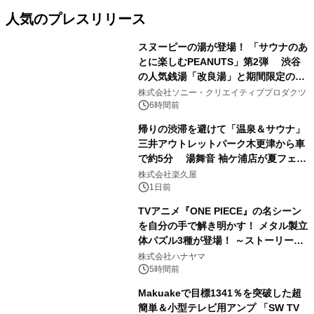
人気のプレスリリース
スヌーピーの湯が登場！ 「サウナのあ
とに楽しむPEANUTS」第2弾 渋谷
の人気銭湯「改良湯」と期間限定のコ
1
ラボレーション サウナイキタイコラ
株式会社ソニー・クリエイティブプロダクツ
ボグッズも発売決定！
6時間前
帰りの渋滞を避けて「温泉＆サウナ」
三井アウトレットパーク木更津から車
で約5分 湯舞音 袖ケ浦店が夏フェア
2
メニューを提供
株式会社楽久屋
1日前
TVアニメ『ONE PIECE』の名シーン
を自分の手で解き明かす！ メタル製立
体パズル3種が登場！ ～ストーリーと
3
ギミックが融合した 大人の体験型パズ
株式会社ハナヤマ
ルが8月7日(金)12時より先行予約受付
5時間前
開始～
Makuakeで目標1341％を突破した超
簡単＆小型テレビ用アンプ 「SW TV