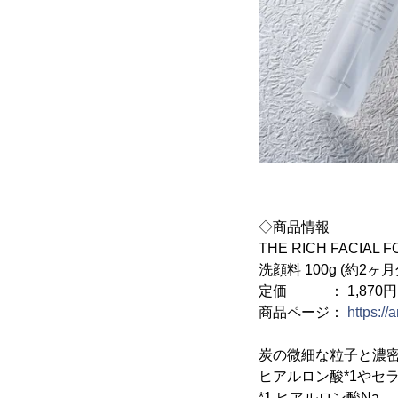
◇商品情報
THE RICH FACIAL 
洗顔料 100g (約2ヶ月
定価 ： 1,870円
商品ページ：
https:/
炭の微細な粒子と濃
ヒアルロン酸*1やセ
*1 ヒアルロン酸Na