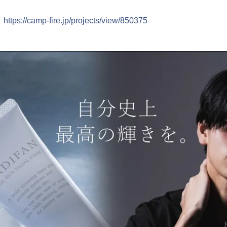
：
https://camp-fire.jp/projects/view/850375