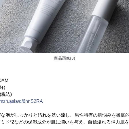
商品画像(3)
FOAM
分)
(税込)
/amzn.asia/d/6nnS2RA
密な泡がしっかりと汚れを洗い流し、男性特有の肌悩みを徹底
ラミド*2などの保湿成分が肌に潤いを与え、自信溢れる弾力肌