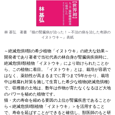
林 基弘 著書 『猫の腎臓病が治った！～不治の病を治した奇跡の
イヌトウキ～』表紙
～絶滅危惧II類の希少植物「イヌトウキ」の絶大な効果～
開発者であり著者で当社代表の林自身が腎臓病疾病時に、
絶滅危惧II類植物「イヌトウキ」により助けられたことか
ら、この植物に着目。「イヌトウキ」とは、栽培が容易で
はなく、薬効性が高まるまでに育つまで5年かかり、栽培
中は根腐れ対策を施して生育した希少な植物(絶滅危惧種)
で、収穫後の土地は、数年は作物が育たなくなるほど大地
のパワーを秘めた植物です。
猫・犬の寿命を縮める要因の上位が腎臓疾患であることか
ら＜絶滅危惧II類植物「イヌトウキ」＞を活用すること
で、寿命を延ばすことができると確信し、獣医師のもと研