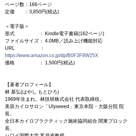
ページ数：166ページ
定価 ：3,850円(税込)
＜電子版＞
形式 ： Kindle電子書籍(162ページ)
ファイルサイズ： 4.0MB／読み上げ機能対応
URL ：
https://www.amazon.co.jp/dp/B0F3F8W25X
価格 ： 1,500円(税込)
【著者プロフィール】
林 基弘(はやし もとひろ)
1969年生まれ。林技研株式会社 代表取締役。
美容カイロサロン「Ulyseeed」東京本院・大阪分院 院
長。
全日本カイロプラクティック施術協同組合 関東ブロック
長。
ハワイ国際大学 客員准教授。