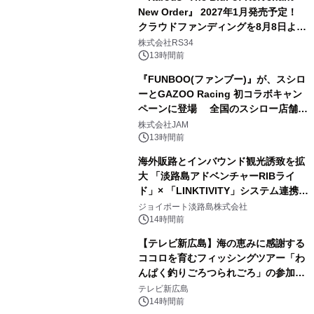
New Order』 2027年1月発売予定！
クラウドファンディングを8月8日より
開始
株式会社RS34
13時間前
『FUNBOO(ファンブー)』が、スシロ
ーとGAZOO Racing 初コラボキャン
ペーンに登場 全国のスシロー店舗で
GR 4車種の FUNBOO(ミニカー)付き
株式会社JAM
メニューが展開されます
13時間前
海外販路とインバウンド観光誘致を拡
大 「淡路島アドベンチャーRIBライ
ド」× 「LINKTIVITY」システム連携を
開始！
ジョイポート淡路島株式会社
14時間前
【テレビ新広島】海の恵みに感謝する
ココロを育むフィッシングツアー「わ
んぱく釣りごろつられごろ」の参加小
学生を募集
テレビ新広島
14時間前