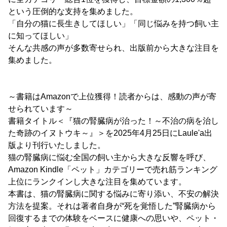
という圧倒的な支持を集めました。
「自分の猫に長生きしてほしい」「同じ悩みを持つ飼い主
に知ってほしい」
そんな共感の声が多数寄せられ、出版前から大きな注目を
集めました。
～書籍はAmazonで上位獲得！読者からは、感動の声が寄
せられています～
書籍タイトル＜『猫の腎臓病が治った！～不治の病を治し
た奇跡のイヌトウキ～』＞を2025年4月25日にLaule'a出
版より刊行いたしました。
猫の腎臓病に悩む全国の飼い主から大きな反響を呼び、
Amazon Kindle「ペット」カテゴリーで売れ筋ランキング
上位にランクインし大きな注目を集めています。
本書は、猫の腎臓病に関する悩みに寄り添い、不安の解決
方法を提案。それは著者自身が“死を覚悟した”腎臓病から
回復するまでの体験をベースに健康への思いや、ペット・