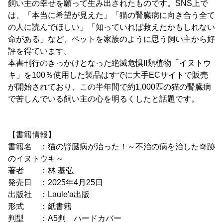
飼い主の幸せを願って生み出されたものです。SNS上で
は、「本当に希望が見えた」「猫の腎臓病に向き合う全て
の人に読んでほしい」「知っていれば救えたかもしれない
命がある」など、ペットを家族のように思う飼い主から好
評を得ています。
本書刊行のきっかけとなった絶滅危惧II類植物「イヌトウ
キ」を100％使用した製品はすでに大手ECサイトで販売
が開始されており、この半年間で約1,000匹の猫の腎臓病
で苦しんでいる飼い主の心を明るくしたと話題です。
【書籍情報】
書籍名 ：猫の腎臓病が治った！～不治の病を治した奇跡
のイヌトウキ～
著者 ：林 基弘
発売日 ：2025年4月25日
出版社 ：Laule'a出版
形式 ：紙書籍
判型 ：A5判 ハードカバー