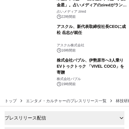
金星」。占いメディアのziredがランキ
4
ングを発表
占いメディア zired
22時間前
アスクル、新代表取締役社長CEOに成
松 岳志が就任
5
アスクル株式会社
16時間前
株式会社バブル、伊勢原市へ3人乗り
EVトゥクトゥク 「VIVEL COCO」を
寄贈
6
株式会社バブル
19時間前
トップ
エンタメ・カルチャーのプレスリリース一覧
林技研
プレスリリース配信