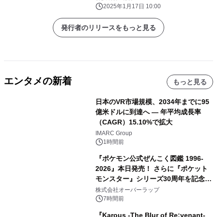
「CAMPFIRE」にて 1月16日より開始
2025年1月17日 10:00
しました
発行者のリリースをもっと見る
エンタメの新着
もっと見る
日本のVR市場規模、2034年までに95
億米ドルに到達へ ― 年平均成長率
（CAGR）15.10%で拡大
IMARC Group
1時間前
『ポケモン公式ぜんこく図鑑 1996-
2026』本日発売！ さらに『ポケット
モンスター』シリーズ30周年を記念し
た画集『ポケットモンスター ビジュア
株式会社オーバーラップ
ルアートブック』の発売決定！ 2026
7時間前
年12月18日（金）、3冊同時発売！
『Karous -The Blur of Re:venant-