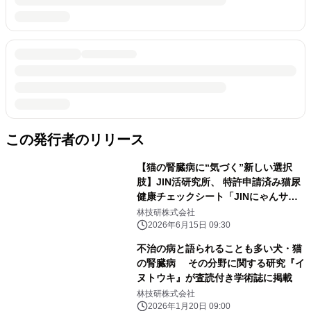
この発行者のリリース
【猫の腎臓病に“気づく”新しい選択
肢】JIN活研究所、 特許申請済み猫尿
健康チェックシート「JINにゃんサイ
ン」の クラウドファンディングを6月
林技研株式会社
15日よりCAMPFIREで開始
2026年6月15日 09:30
不治の病と語られることも多い犬・猫
の腎臓病 その分野に関する研究『イ
ヌトウキ』が査読付き学術誌に掲載
林技研株式会社
2026年1月20日 09:00