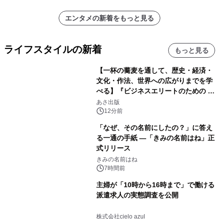
エンタメの新着をもっと見る
ライフスタイルの新着
もっと見る
【一杯の蕎麦を通して、歴史・経済・
文化・作法、世界への広がりまでを学
べる】『ビジネスエリートのための 教
養としての蕎麦』2026年8月25日
あさ出版
（火）発売
12分前
「なぜ、その名前にしたの？」に答え
る一通の手紙 ―「きみの名前はね」正
式リリース
きみの名前はね
7時間前
主婦が「10時から16時まで」で働ける
派遣求人の実態調査を公開
株式会社cielo azul