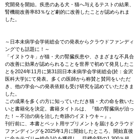
究開発を開始。疾患のある犬・猫へ与えるテストの結果、
腎機能改善率83％など劇的に改善したことが認められま
した。
～日本未病学会学術総会での発表からクラウドファンディ
ングでも話題に！～
「イヌトウキ」が猫・犬の腎臓疾患や、さまざまな不具合
の改善に効果が認められることを世界で初めて発見したこ
とを2024年11月に第31回日本未病学会学術総会(於：金沢
医科大学)にて発表。多くの医師から称賛と賛同をいただ
き、他の学会への発表依頼も受け研究を認めていただきま
した。
この成果を多くの方に知っていただき猫・犬の命を救いた
いと書籍化を決定。書籍タイトルは、『猫の腎臓病が治っ
た！～不治の病を治した奇跡のイヌトウキ～』。
刊行前に、本書とペット用サプリメントを届けるクラウド
ファンディングを2025年1月に開始したところ、開始直後
に全カテゴリー総合1位を獲得し、目標金額の1,300％超