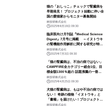
猫の「おしっこ」チェックで腎臓病を
早期発見！ プロジェクト始動に伴い全
国の愛猫家からモニター募集開始
林技研株式会社
2025年8月19日 09:30
臨床医向け月刊誌『Medical Science
Digest』7月号に掲載 ～イヌトウキ
の腎機能作用解析に関する研究が特集
されました～
林技研株式会社
2025年7月3日 09:30
「猫の腎臓病は、不治の病ではない」
CAMPFIRE全カテゴリー総合1位、目
標金額1300％超の 話題沸騰の一冊
『猫の腎臓病が治った！』4月25日発
林技研株式会社
売
2025年4月25日 09:30
犬猫の腎臓病は、もはや不治の病では
ない！ 奇跡の植物「イヌトウキ」と
「書籍」を届けたい！プロジェクト
クラウドファンディングサイト
林技研株式会社