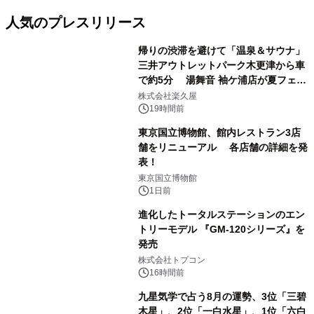
人気のプレスリリース
帰りの渋滞を避けて「温泉＆サウナ」
三井アウトレットパーク木更津から車
で約5分 湯舞音 袖ケ浦店が夏フェア
1
メニューを提供
株式会社楽久屋
19時間前
東京国立博物館、館内レストラン3店
舗をリニューアル 各店舗の詳細を発
表！
2
東京国立博物館
1日前
進化したトータルステーションのエン
トリーモデル 『GM-120シリーズ』を
発売
3
株式会社トプコン
16時間前
九星気学で占う8月の運勢、3位「三碧
木星」、2位「一白水星」、1位「六白