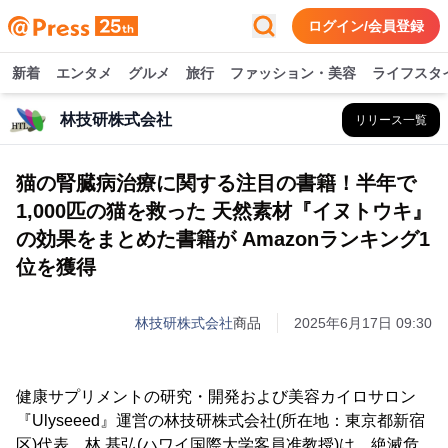
ログイン/会員登録
新着
エンタメ
グルメ
旅行
ファッション・美容
ライフスタ
林技研株式会社
リリース一覧
猫の腎臓病治療に関する注目の書籍！半年で
1,000匹の猫を救った 天然素材『イヌトウキ』
の効果をまとめた書籍が Amazonランキング1
位を獲得
林技研株式会社
商品
2025年6月17日 09:30
健康サプリメントの研究・開発および美容カイロサロン
『Ulyseeed』運営の林技研株式会社(所在地：東京都新宿
区)代表 林 基弘(ハワイ国際大学客員准教授)は、絶滅危