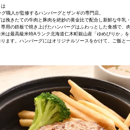
とは
ーグ職人が監修するハンバーグとザンギの専門店。
グは挽きたての牛肉と豚肉を絶妙の黄金比で配合し新鮮な牛乳
。専用の鉄板で焼き上げたハンバーグはふわっとした食感で、
米は最高級米特Aランク北海道仁木町銀山産「ゆめぴりか」を1
おります。ハンバーグにはオリジナルソースをかけて、ご飯と