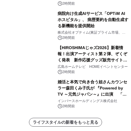
2時間前
病院向け生成AIサービス「OPTiM AI
ホスピタル」、 病歴要約を自動生成す
る新機能を提供開始
株式会社オプティム(東証プライム市場、コ
ード：3694)
2時間前
【HIROSHIMAじゃズ2026】新着情
報！出演アーティスト第２弾、ぞくぞ
く発表 新作応援グッズ販売サイトも
同時オープンします！
広島ホームテレビ HOMEイベントセンター
2時間前
婚活と本気で向き合う姐さんカウンセ
ラー森田くみ子氏が 『Powered by
TV ～元気ジャパン～』に出演 「元
気が出るPower講座」で婚活の「加点
インバースホールディングス株式会社
方式」を紹介
2時間前
ライフスタイルの新着をもっと見る