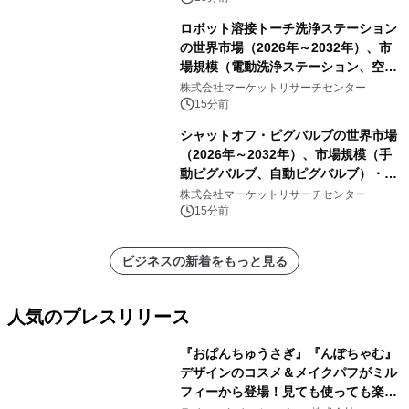
ロボット溶接トーチ洗浄ステーション
の世界市場（2026年～2032年）、市
場規模（電動洗浄ステーション、空圧
洗浄ステーション）・分析レポートを
株式会社マーケットリサーチセンター
発表
15分前
シャットオフ・ピグバルブの世界市場
（2026年～2032年）、市場規模（手
動ピグバルブ、自動ピグバルブ）・分
析レポートを発表
株式会社マーケットリサーチセンター
15分前
ビジネスの新着をもっと見る
人気のプレスリリース
『おぱんちゅうさぎ』『んぽちゃむ』
デザインのコスメ＆メイクパフがミル
フィーから登場！見ても使っても楽し
1