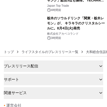
キング」総合3位も獲得。 YECHAN音
5
浴シンギングボウル第2弾の大型サイ
Japan Top Trade
ズ（XL・2XL・3XL）を先行販売中
4時間前
栃木のソウルドリンク「関東・栃木レ
モン」が、 キラキラのクリスタルシー
ルに。8月4日(火)発売
6
株式会社アカベコランド
3時間前
トップ
ライフスタイルのプレスリリース一覧
大和総合住設
プレスリリース配信
サポート
関連サービス
•
運営会社