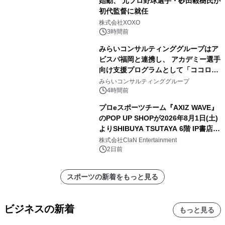
始動、 元プロ野球選手・砂田毅樹氏が
初代監督に就任
株式会社XOXO
3時間前
みらいコンサルティンググループはア
ビスパ福岡と連携し、 アカデミー選手
向け支援プログラムとして「ココロの
共有」を提供開始
みらいコンサルティンググループ
4時間前
プロeスポーツチーム『AXIZ WAVE』
のPOP UP SHOPが2026年8月1日(土)
よりSHIBUYA TSUTAYA 6階 IP書店で
開催決定！！
株式会社ClaN Entertainment
2日前
スポーツの新着をもっと見る
ビジネスの新着
もっと見る