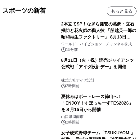
スポーツの新着
もっと見る
2本立てSP！なぎら健壱の葛飾・立石
探訪と花火師の職人技 「船越英一郎の
昭和再生ファクトリー」 8月13日
（木）よる9時～ BS12 トゥエルビで
ワールド・ハイビジョン・チャンネル株式会
社
放送
15分前
8月11日（火・祝）読売ジャイアンツ
公式戦「アイダ設計デー」を開催
株式会社アイダ設計
2時間前
夏休みはボートレース徳山へ！
「ENJOY！すぽっちーずFES2026」
を８月15日から開催
山口県周南市
2時間前
女子硬式野球チーム「TSUKUYOMI」