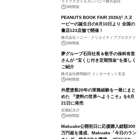
い、ポップでキュートなコレクショ
ライフスタイルカンパニー株式会社
ン。
3時間前
PEANUTS BOOK FAIR 2026が スヌ
ーピーの誕生日の8月10日より 全国の
書店123店舗で開催！
2
株式会社ソニー・クリエイティブプロダクツ
2時間前
夢グループ石田社長＆歌手の保科有里
さんが “宝くじ付き定期預金”を楽しく
ご紹介
3
株式会社静岡銀行 インターネット支店
4時間前
外壁塗装20年の実務経験を一冊にまと
めた 『塗料の世界へようこそ』を8月
21日に発売
4
吉都紀太介
4時間前
Makuake公開初日に応援購入総額300
万円超を達成、Makuake「今日のラン