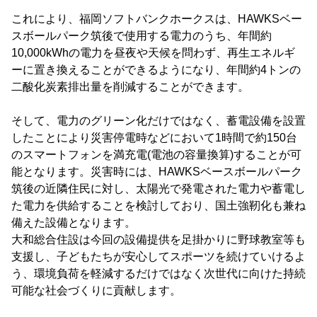
これにより、福岡ソフトバンクホークスは、HAWKSベー
スボールパーク筑後で使用する電力のうち、年間約
10,000kWhの電力を昼夜や天候を問わず、再生エネルギ
ーに置き換えることができるようになり、年間約4トンの
二酸化炭素排出量を削減することができます。
そして、電力のグリーン化だけではなく、蓄電設備を設置
したことにより災害停電時などにおいて1時間で約150台
のスマートフォンを満充電(電池の容量換算)することが可
能となります。災害時には、HAWKSベースボールパーク
筑後の近隣住民に対し、太陽光で発電された電力や蓄電し
た電力を供給することを検討しており、国土強靭化も兼ね
備えた設備となります。
大和総合住設は今回の設備提供を足掛かりに野球教室等も
支援し、子どもたちが安心してスポーツを続けていけるよ
う、環境負荷を軽減するだけではなく次世代に向けた持続
可能な社会づくりに貢献します。