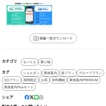
画像一括ダウンロード
カテゴリ
モバイル
乗り物
タグ
ジョルダン
乗換案内
新プラン
グループプラン
3日プラン
期間限定
お得
有料機能
乗換案内PREMIUM
乗換案内Plusモード
シェア