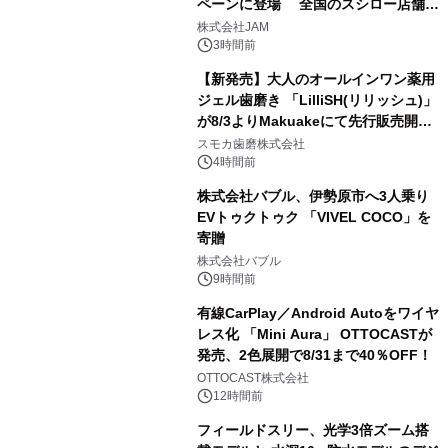
ペーンに登場 全国のスシロー店舗で
2
GR 4車種の FUNBOO(ミニカー)付き
株式会社JAM
メニューが展開されます
3時間前
【新発売】大人のオールインワン薬用
ジェル歯磨き 「LilliSH(リリッシュ)」
が8/3よりMakuakeにて先行販売開
3
始！
スモカ歯磨株式会社
4時間前
株式会社バブル、伊勢原市へ3人乗り
EVトゥクトゥク 「VIVEL COCO」を
寄贈
4
株式会社バブル
9時間前
有線CarPlay／Android Autoをワイヤ
レス化 「Mini Aura」 OTTOCASTが
発売、2色展開で8/31まで40％OFF！
5
OTTOCAST株式会社
12時間前
フィールドスリー、光学3倍ズーム搭