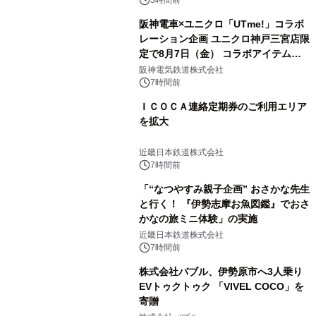
メニューが展開されます
3時間前
阪神電車×ユニクロ「UTme!」コラボ
レーション企画 ユニクロ神戸三宮店限
定で8月7日（金） コラボアイテムが
発売決定！
阪神電気鉄道株式会社
7時間前
ＩＣＯＣＡ連絡定期券のご利用エリア
を拡大
近畿日本鉄道株式会社
7時間前
「“なつやすみ親子企画” おさかな先生
と行く！ 『伊勢志摩お魚図鑑』でおさ
かなの旅ミニ体験」の実施
近畿日本鉄道株式会社
7時間前
株式会社バブル、伊勢原市へ3人乗り
EVトゥクトゥク 「VIVEL COCO」を
寄贈