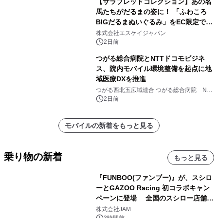
【サラブレッドコレクション】あの名
馬たちがだるまの姿に！ 「ふわころ
BIGだるまぬいぐるみ」をEC限定で受
注販売開始
株式会社エスケイジャパン
2日前
つがる総合病院とNTTドコモビジネ
ス、院内モバイル環境整備を起点に地
域医療DXを推進
つがる西北五広域連合 つがる総合病院 NTT
ドコモビジネス株式会社
2日前
モバイルの新着をもっと見る
乗り物の新着
もっと見る
『FUNBOO(ファンブー)』が、スシロ
ーとGAZOO Racing 初コラボキャン
ペーンに登場 全国のスシロー店舗で
GR 4車種の FUNBOO(ミニカー)付き
株式会社JAM