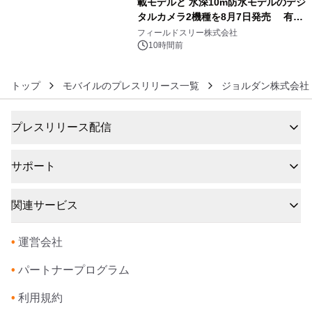
載モデルと 水深10m防水モデルのデジ
タルカメラ2機種を8月7日発売 有効
6
約1300万画素、用途別に選べるコンデ
フィールドスリー株式会社
ジ新登場
10時間前
トップ
モバイルのプレスリリース一覧
ジョルダン株式会社
プレスリリース配信
サポート
関連サービス
•
運営会社
•
パートナープログラム
•
利用規約