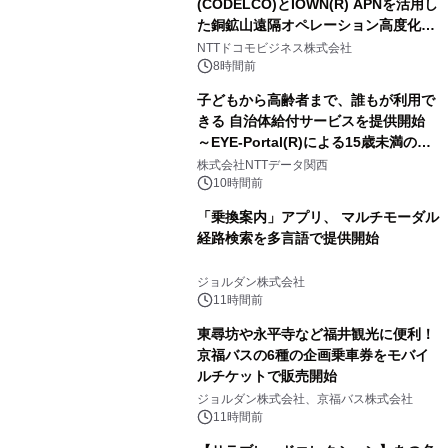
(CODELCO)とIOWN(R) APNを活用し
た銅鉱山遠隔オペレーション高度化に
向けた調査・実証を開始
NTTドコモビジネス株式会社
8時間前
子どもから高齢者まで、誰もが利用で
きる 自治体給付サービスを提供開始
～EYE-Portal(R)による15歳未満の本
人認証と デジタルデバイド対策で実現
株式会社NTTデータ関西
～
10時間前
「乗換案内」アプリ、 マルチモーダル
経路検索を多言語で提供開始
ジョルダン株式会社
11時間前
東尋坊や永平寺など福井観光に便利！
京福バスの6種の企画乗車券をモバイ
ルチケットで販売開始
ジョルダン株式会社、京福バス株式会社
11時間前