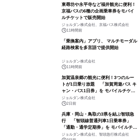
東尋坊や永平寺など福井観光に便利！
京福バスの6種の企画乗車券をモバイ
ルチケットで販売開始
ジョルダン株式会社、京福バス株式会社
11時間前
「乗換案内」アプリ、 マルチモーダル
経路検索を多言語で提供開始
ジョルダン株式会社
11時間前
加賀温泉郷の観光に便利！3つのルー
トが1日乗り放題 「加賀周遊バス キ
ャン・バス1日券」を モバイルチケッ
トで販売開始
ジョルダン株式会社
2日前
兵庫・岡山・鳥取の3県を結ぶ智頭急
行 「智頭線普通列車1日乗車券」
「通勤・通学定期券」を モバイルチケ
ットで販売開始
ジョルダン株式会社、智頭急行株式会社