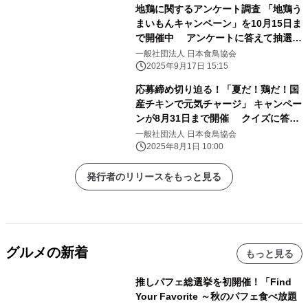
地鶏に関するアンケート調査 「地鶏う
まいもんキャンペーン」を10月15日ま
で開催中 アンケートに答えて抽選で
地鶏肉セットが当たる！
一般社団法人 日本食鳥協会
2025年9月17日 15:15
応募締め切り迫る！「夏だ！鶏だ！国
産チキンで元気チャージ」 キャンペー
ンが8月31日まで開催 クイズに答え
て抽選で銘柄鶏1羽セットが当たる
一般社団法人 日本食鳥協会
2025年8月1日 10:00
発行者のリリースをもっと見る
グルメの新着
もっと見る
推しパフェ総選挙を初開催！「Find
Your Favorite ～秋のパフェ食べ放題