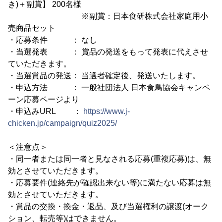
き)＋副賞】 200名様
※副賞：日本食研株式会社家庭用小
売商品セット
・応募条件 ： なし
・当選発表 ： 賞品の発送をもって発表に代えさせ
ていただきます。
・当選賞品の発送： 当選者確定後、発送いたします。
・申込方法 ： 一般社団法人 日本食鳥協会キャンペ
ーン応募ページより
・申込みURL ：
https://www.j-
chicken.jp/campaign/quiz2025/
＜注意点＞
・同一者または同一者と見なされる応募(重複応募)は、無
効とさせていただきます。
・応募要件(連絡先が確認出来ない等)に満たない応募は無
効とさせていただきます。
・賞品の交換・換金・返品、及び当選権利の譲渡(オーク
ション、転売等)はできません。