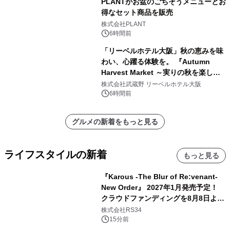
PLANTがお盆のごちそうメニューとお
得なセット商品を販売
株式会社PLANT
6時間前
「リーベルホテル大阪」秋の恵みを味
わい、心躍る体験を。 『Autumn
Harvest Market ～実りの秋を楽しむ
ディナー&スイーツビュッフェ～』を9
株式会社武蔵野 リーベルホテル大阪
月18日より開催！
6時間前
グルメの新着をもっと見る
ライフスタイルの新着
もっと見る
『Karous -The Blur of Re:venant-
New Order』 2027年1月発売予定！
クラウドファンディングを8月8日より
開始
株式会社RS34
15分前