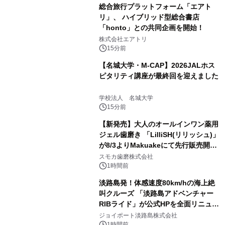
総合旅行プラットフォーム「エアト
リ」、 ハイブリッド型総合書店
「honto」との共同企画を開始！
株式会社エアトリ
15分前
【名城大学・M-CAP】2026JALホス
ピタリティ講座が最終回を迎えました
学校法人 名城大学
15分前
【新発売】大人のオールインワン薬用
ジェル歯磨き 「LilliSH(リリッシュ)」
が8/3よりMakuakeにて先行販売開
始！
スモカ歯磨株式会社
1時間前
淡路島発！体感速度80km/hの海上絶
叫クルーズ 「淡路島アドベンチャー
RIBライド」が公式HPを全面リニュー
アル！ ～スマホで即予約完了の「スマ
ジョイポート淡路島株式会社
1時間前