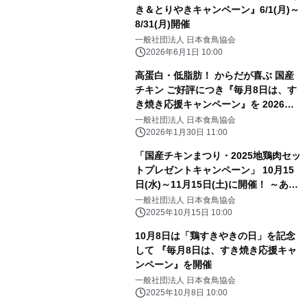
き＆とりやきキャンペーン』6/1(月)～
8/31(月)開催
一般社団法人 日本食鳥協会
2026年6月1日 10:00
高蛋白・低脂肪！ からだが喜ぶ 国産
チキン ご好評につき『毎月8日は、す
き焼き応援キャンペーン』を 2026年2
月1日(日)～4月30日(木)の期間で再開
一般社団法人 日本食鳥協会
催します！
2026年1月30日 11:00
「国産チキンまつり・2025地鶏肉セッ
トプレゼントキャンペーン」 10月15
日(水)～11月15日(土)に開催！ ～あん
しんも、おいしさも。～
一般社団法人 日本食鳥協会
2025年10月15日 10:00
10月8日は「鶏すきやきの日」を記念
して 『毎月8日は、すき焼き応援キャ
ンペーン』を開催
一般社団法人 日本食鳥協会
2025年10月8日 10:00