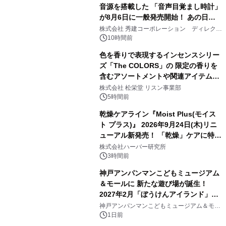
音源を搭載した 「音声目覚まし時計」
が8月6日に一般発売開始！ あの日の
3
大興奮が今甦る
株式会社 秀建コーポレーション ディレクト
アートギャラリー
10時間前
色を香りで表現するインセンスシリー
ズ「The COLORS」の 限定の香りを
含むアソートメントや関連アイテムを
4
8月6日発売
株式会社 松栄堂 リスン事業部
5時間前
乾燥ケアライン『Moist Plus(モイス
ト プラス)』 2026年9月24日(木)リニ
ューアル新発売！ 「乾燥」ケアに特化
5
し、ライン使いで潤いに満ちた肌へ
株式会社ハーバー研究所
3時間前
神戸アンパンマンこどもミュージアム
＆モールに 新たな遊び場が誕生！
2027年2月「ぼうけんアイランド」が
6
オープン
神戸アンパンマンこどもミュージアム＆モー
ル
1日前