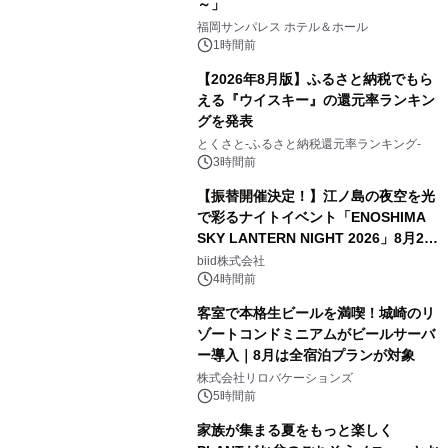
～」
福岡サンパレス ホテル＆ホール
1時間前
【2026年8月版】ふるさと納税でもら
える『ウイスキー』の還元率ランキン
グを発表
とくさと-ふるさと納税還元率ランキング-
3時間前
【振替開催決定！】江ノ島の夜空を光
で彩るナイトイベント「ENOSHIMA
SKY LANTERN NIGHT 2026」8月22
日(土)振替開催＆受付スタート！
biid株式会社
4時間前
客室で本格生ビールを満喫！城崎のリ
ゾートコンドミニアムがビールサーバ
ー導入｜8月は全宿泊プランが対象
株式会社リロバケーションズ
5時間前
家族が集まる夏をもっと楽しく