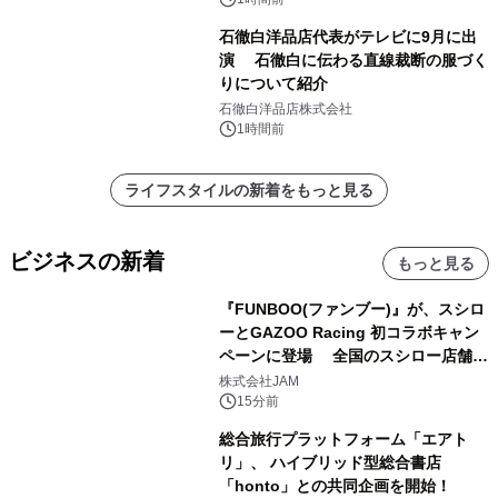
ート設計」へ刷新～
石徹白洋品店代表がテレビに9月に出
演 石徹白に伝わる直線裁断の服づく
りについて紹介
石徹白洋品店株式会社
1時間前
ライフスタイルの新着をもっと見る
ビジネスの新着
もっと見る
『FUNBOO(ファンブー)』が、スシロ
ーとGAZOO Racing 初コラボキャン
ペーンに登場 全国のスシロー店舗で
GR 4車種の FUNBOO(ミニカー)付き
株式会社JAM
メニューが展開されます
15分前
総合旅行プラットフォーム「エアト
リ」、 ハイブリッド型総合書店
「honto」との共同企画を開始！