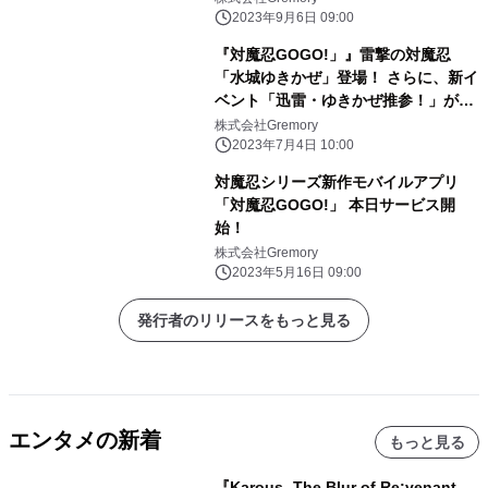
加され実装！
2023年9月6日 09:00
『対魔忍GOGO!」』雷撃の対魔忍
「水城ゆきかぜ」登場！ さらに、新イ
ベント「迅雷・ゆきかぜ推参！」が開
催！
株式会社Gremory
2023年7月4日 10:00
対魔忍シリーズ新作モバイルアプリ
「対魔忍GOGO!」 本日サービス開
始！
株式会社Gremory
2023年5月16日 09:00
発行者のリリースをもっと見る
エンタメの新着
もっと見る
『Karous -The Blur of Re:venant-