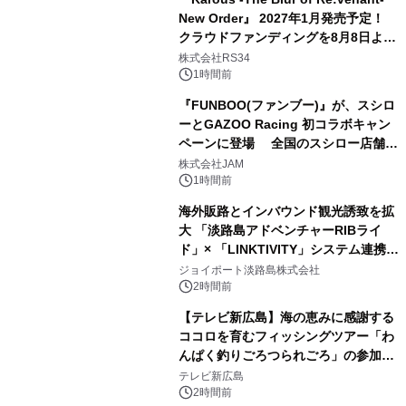
New Order』 2027年1月発売予定！
クラウドファンディングを8月8日より
開始
株式会社RS34
1時間前
『FUNBOO(ファンブー)』が、スシロ
ーとGAZOO Racing 初コラボキャン
ペーンに登場 全国のスシロー店舗で
GR 4車種の FUNBOO(ミニカー)付き
株式会社JAM
メニューが展開されます
1時間前
海外販路とインバウンド観光誘致を拡
大 「淡路島アドベンチャーRIBライ
ド」× 「LINKTIVITY」システム連携を
開始！
ジョイポート淡路島株式会社
2時間前
【テレビ新広島】海の恵みに感謝する
ココロを育むフィッシングツアー「わ
んぱく釣りごろつられごろ」の参加小
学生を募集
テレビ新広島
2時間前