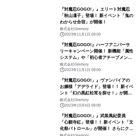
『対魔忍GOGO!」』エリート対魔忍
「秋山凜子」登場！ 新イベント「鬼の
わからせ合宿」が開催！
株式会社Gremory
2023年11月1日 09:00
『対魔忍GOGO!』ハーフアニバーサ
リーキャンペーン開催！ 新機能「属性
システム」や「初心者アチーブメン
ト」が実装！
株式会社Gremory
2023年11月1日 09:00
『対魔忍GOGO!」』ヴァンパイアの
お嬢様「アデライド」登場！！ 新イベ
ント「幻の黒紅松茸を探せ！」が開催
中！
株式会社Gremory
2023年10月4日 09:00
『対魔忍GOGO!」』武装風紀委員
「心願寺紅」登場！！ 新イベント「文
化祭パトロール」が開催！ さらにクリ
アランクシステムも対象クエストが追
株式会社Gremory