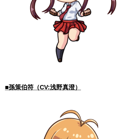
■孫策伯符（CV:浅野真澄）