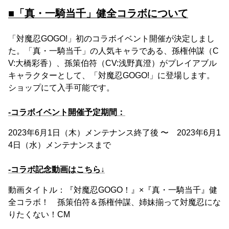
■「真・一騎当千」健全コラボについて
「対魔忍GOGO!」初のコラボイベント開催が決定しまし
た。「真・一騎当千」の人気キャラである、孫権仲謀（C
V:大橋彩香）、孫策伯符（CV:浅野真澄）がプレイアブル
キャラクターとして、「対魔忍GOGO!」に登場します。
ショップにて入手可能です。
-コラボイベント開催予定期間：
2023年6月1日（木）メンテナンス終了後 〜 2023年6月1
4日（水）メンテナンスまで
-コラボ記念動画はこちら↓
動画タイトル：『対魔忍GOGO！』×『真・一騎当千』健
全コラボ！ 孫策伯符＆孫権仲謀、姉妹揃って対魔忍にな
りたくない！CM