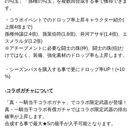
の勾玉」「孫権の勾玉」を複数回合成する事で獲得できま
す。
・コラボイベントでのドロップ率上昇キャラクター紹介(
上限4倍まで)
孫権仲謀(2.4倍)、孫策伯符(1.6倍)、井河アサギ(1.4倍)、エ
スメラルダ(1.2倍)
※アチーブメントに必要な闘士の珠(仲)、闘士の珠(伯)だ
けではなく、装備、強化素材のドロップ率も上昇します。
・シーズンパスを購入する事で更にドロップ率UP！(+10
%)
-コラボガチャについて
「真・一騎当千コラボガチャ」でコラボ限定武器が登場！
真・一騎当千コラボ有償ガチャではコラボ限定武器の排出
確率が上昇します。
合成する事で最大★5の籠手が入手可能となります。