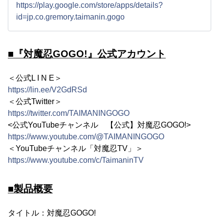
https://play.google.com/store/apps/details?
id=jp.co.gremory.taimanin.gogo
■『対魔忍GOGO!』公式アカウント
＜公式L I N E＞
https://lin.ee/V2GdRSd
＜公式Twitter＞
https://twitter.com/TAIMANINGOGO
<公式YouTubeチャンネル 【公式】対魔忍GOGO!>
https://www.youtube.com/@TAIMANINGOGO
＜YouTubeチャンネル「対魔忍TV」＞
https://www.youtube.com/c/TaimaninTV
■製品概要
タイトル：対魔忍GOGO!