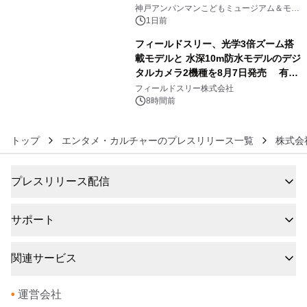
5
オープン
神戸アンパンマンこどもミュージアム＆モー
ル
1日前
フィールドスリー、光学3倍ズーム搭
載モデルと 水深10m防水モデルのデジ
タルカメラ2機種を8月7日発売 有効
6
約1300万画素、用途別に選べるコンデ
フィールドスリー株式会社
ジ新登場
8時間前
トップ
エンタメ・カルチャーのプレスリリース一覧
株式会社
プレスリリース配信
サポート
関連サービス
•
運営会社