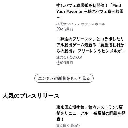
推しパフェ総選挙を初開催！「Find
Your Favorite ～秋のパフェ食べ放題
～」
福岡サンパレス ホテル＆ホール
2時間前
「葬送のフリーレン」とコラボしたリ
アル脱出ゲーム最新作『魔族潜む村か
らの脱出』 フリーレンやヒンメルが武
器を手に魔族を見据える描き下ろしメ
株式会社SCRAP
インビジュアル公開
3時間前
エンタメの新着をもっと見る
人気のプレスリリース
東京国立博物館、館内レストラン3店
舗をリニューアル 各店舗の詳細を発
表！
1
東京国立博物館