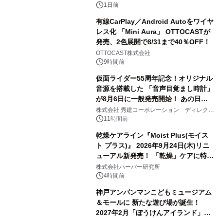
1日前
有線CarPlay／Android Autoをワイヤ
レス化 「Mini Aura」 OTTOCASTが
発売、2色展開で8/31まで40％OFF！
2
OTTOCAST株式会社
9時間前
仮面ライダー55周年記念！オリジナル
音源を搭載した 「音声目覚まし時計」
が8月6日に一般発売開始！ あの日の
3
大興奮が今甦る
株式会社 秀建コーポレーション ディレクト
アートギャラリー
11時間前
乾燥ケアライン『Moist Plus(モイス
ト プラス)』 2026年9月24日(木)リニ
ューアル新発売！ 「乾燥」ケアに特化
4
し、ライン使いで潤いに満ちた肌へ
株式会社ハーバー研究所
4時間前
神戸アンパンマンこどもミュージアム
＆モールに 新たな遊び場が誕生！
2027年2月「ぼうけんアイランド」が