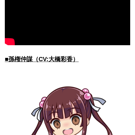
■孫権仲謀（CV:大橋彩香）