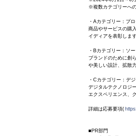
※複数カテゴリーへ
・Aカテゴリー：プ
商品やサービスの購
イディアを表彰しま
・Bカテゴリー：ソ
ブランドのために創
や美しい設計、拡散
・Cカテゴリー：デ
デジタルテクノロジ
エクスペリエンス、
詳細は応募要項(
http
■PR部門