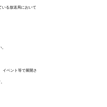
している放送局において
。
い。
eb、イベント等で展開さ
す。