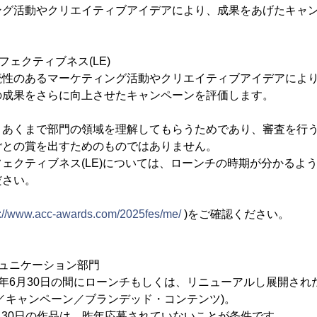
ング活動やクリエイティブアイデアにより、成果をあげたキャ
ェクティブネス(LE)
続性のあるマーケティング活動やクリエイティブアイデアによ
の成果をさらに向上させたキャンペーンを評価します。
、あくまで部門の領域を理解してもらうためであり、審査を行
ごとの賞を出すためのものではありません。
ェクティブネス(LE)については、ローンチの時期が分かるよ
ださい。
s://www.acc-awards.com/2025fes/me/
)をご確認ください。
ュニケーション部門
2025年6月30日の間にローンチもしくは、リニューアルし展開さ
／キャンペーン／ブランデッド・コンテンツ)。
～6月30日の作品は、昨年応募されていないことが条件です。