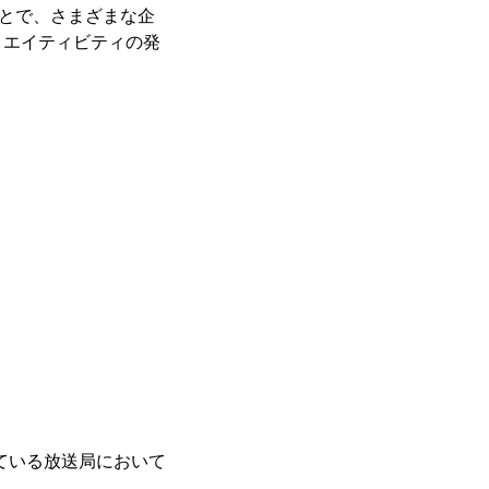
ることで、さまざまな企
リエイティビティの発
している放送局において