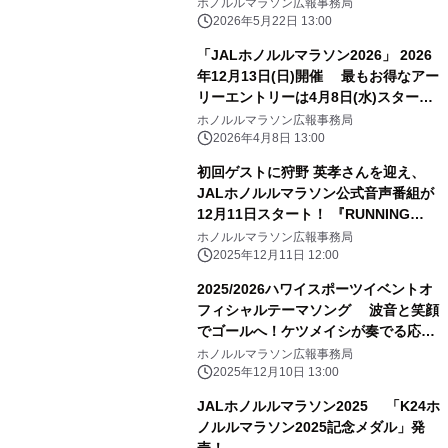
ャンペーン実施～
ホノルルマラソン広報事務局
2026年5月22日 13:00
「JALホノルルマラソン2026」 2026
年12月13日(日)開催 最もお得なアー
リーエントリーは4月8日(水)スター
ト！
ホノルルマラソン広報事務局
2026年4月8日 13:00
初回ゲストに狩野 英孝さんを迎え、
JALホノルルマラソン公式音声番組が
12月11日スタート！ 『RUNNING
ALOHA ～人生を豊かに走る～』
ホノルルマラソン広報事務局
2025年12月11日 12:00
2025/2026ハワイスポーツイベントオ
フィシャルテーマソング 波音と笑顔
でゴールへ！ケツメイシが奏でる応援
歌 「LIVE LOVE LAUGH」誕生！
ホノルルマラソン広報事務局
2025年12月10日 13:00
JALホノルルマラソン2025 「K24ホ
ノルルマラソン2025記念メダル」発
売！