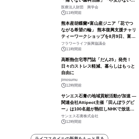
療計画」をテーマに専門監修
医療法人財団 興学会
11時間前
熊本産胡蝶蘭×富山産ジニア「花でつ
ながる希望の輪」 熊本復興支援チャリ
ティーワークショップを8月9日、富
山・射水で開催
フラワーライフ振興協議会
11時間前
高断熱住宅専門誌「だん25」発売！
日々のストレス軽減、暮らしはもっと
自由に
jimosumu
12時間前
サンエス石膏の地域貢献活動が加速 ―
関連会社Attipect主催「田んぼラグビ
ー」は100名超が熱狂しNHKで放送さ
れました。
サンエス石膏株式会社
12時間前
ライフスタイルの新着をもっと見る