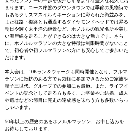
立ったランナーの一歩を後押しするような盛大な花火で始
まります。コース序盤のダウンタウンでは季節の風物詩で
もあるクリスマスイルミネーションに彩られた街並みを、
また往路・復路とも通過するダイヤモンドヘッドでは昇る
朝日や輝く太平洋の絶景など、ホノルルの観光名所や美し
い海岸線を走ることができるのは大きな魅力です。さら
に、ホノルルマラソンの大きな特徴は制限時間がないこと
で、初心者や初フルマラソンの方にも安心してご参加いた
だけます。
本大会は、10Kラン＆ウォークも同時開催となり、フルマ
ラソンに抵抗のある方でも気軽に参加できるためご家族や
親子三世代、グループでの参加にも最適。また、ライフイ
ベントの記念として走る方も多く、ご卒業やご結婚、成人
や還暦などの節目に完走の達成感を味わう方も多数いらっ
しゃいます。
50年以上の歴史のあるホノルルマラソン、お申し込みを
お待ちしております。