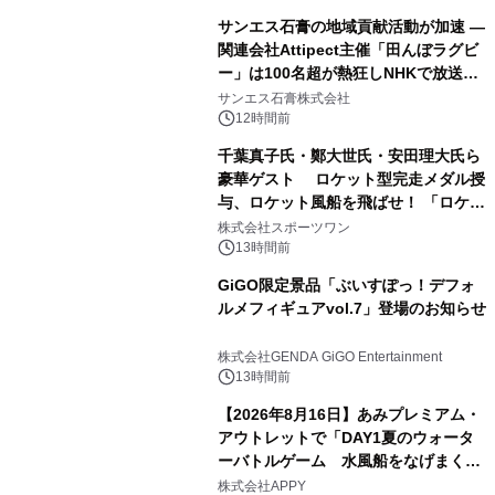
サンエス石膏の地域貢献活動が加速 ―
関連会社Attipect主催「田んぼラグビ
ー」は100名超が熱狂しNHKで放送さ
れました。
サンエス石膏株式会社
12時間前
千葉真子氏・鄭大世氏・安田理大氏ら
豪華ゲスト ロケット型完走メダル授
与、ロケット風船を飛ばせ！ 「ロケッ
トマラソン2026」開催
株式会社スポーツワン
13時間前
GiGO限定景品「ぶいすぽっ！デフォ
ルメフィギュアvol.7」登場のお知らせ
株式会社GENDA GiGO Entertainment
13時間前
【2026年8月16日】あみプレミアム・
アウトレットで「DAY1夏のウォータ
ーバトルゲーム 水風船をなげまくろ
う！」を開催
株式会社APPY