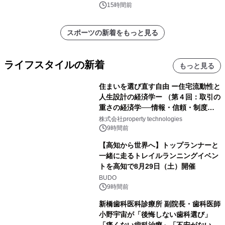
15時間前
スポーツの新着をもっと見る
ライフスタイルの新着
もっと見る
住まいを選び直す自由 ー住宅流動性と
人生設計の経済学ー （第４回：取引の
重さの経済学──情報・信頼・制度を
PropTechはどう組み替えるか）｜
株式会社property technologies
PropTech-Lab
9時間前
【高知から世界へ】トップランナーと
一緒に走るトレイルランニングイベン
トを高知で8月29日（土）開催
BUDO
9時間前
新橋歯科医科診療所 副院長・歯科医師
小野宇宙が「後悔しない歯科選び」
「痛くない歯科治療」「不安がない治