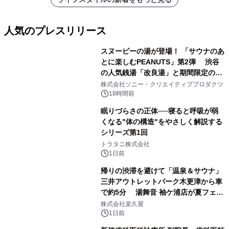
人気のプレスリリース
スヌーピーの湯が登場！ 「サウナのあ
とに楽しむPEANUTS」第2弾 渋谷
の人気銭湯「改良湯」と期間限定のコ
1
ラボレーション サウナイキタイコラ
株式会社ソニー・クリエイティブプロダクツ
ボグッズも発売決定！
18時間前
眠りづらさの正体──寝ると呼吸が弱
くなる"体の構造"をやさしく解説する
シリーズ第1回
2
トラタニ株式会社
1日前
帰りの渋滞を避けて「温泉＆サウナ」
三井アウトレットパーク木更津から車
で約5分 湯舞音 袖ケ浦店が夏フェア
3
メニューを提供
株式会社楽久屋
1日前