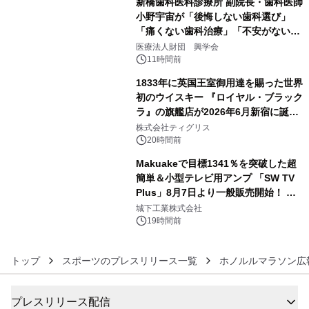
新橋歯科医科診療所 副院長・歯科医師
小野宇宙が「後悔しない歯科選び」
「痛くない歯科治療」「不安がない治
4
療計画」をテーマに専門監修
医療法人財団 興学会
11時間前
1833年に英国王室御用達を賜った世界
初のウイスキー 『ロイヤル・ブラック
ラ』の旗艦店が2026年6月新宿に誕
5
生 バカルディ ジャパンと連携した
株式会社ティグリス
没入型バー「BAR Arca」
20時間前
Makuakeで目標1341％を突破した超
簡単＆小型テレビ用アンプ 「SW TV
Plus」8月7日より一般販売開始！ ケ
6
ーブル1本つなぐだけ、テレビの音が
城下工業株式会社
ぐっと豊かに
19時間前
トップ
スポーツのプレスリリース一覧
ホノルルマラソン広
プレスリリース配信