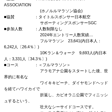
ASSOCIATION
(ホノルルマラソン協会)
■協賛 ：タイトルスポンサー日本航空
サポーティングスポンサーSGC
■参加人数 ：人数制限なし
2024年エントリー人数実績…
フルマラソン 23,641(内日本人：
6,242人〔26.4％〕)
10Kラン＆ウォーク 9,693人(内日本
人：3,331人〔34.3％〕)
■コース ：＜フルマラソン＞
アラモアナ公園をスタートした後、世
界的に有名な
ワイキキビーチ、ダイヤモンドヘッド
を経てハワイカイで
折返し、カピオラニ公園でフィニッシ
ュするという、
壮大なシーサイドコースです。