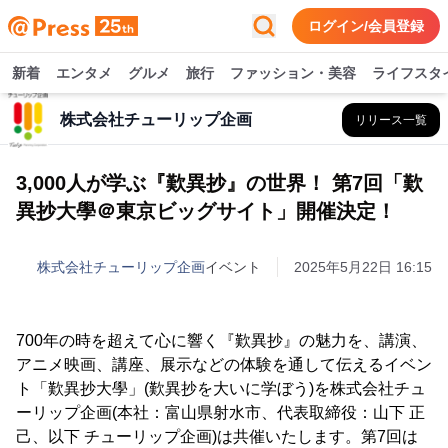
ログイン/会員登録
新着
エンタメ
グルメ
旅行
ファッション・美容
ライフスタ
株式会社チューリップ企画
リリース一覧
3,000人が学ぶ『歎異抄』の世界！ 第7回「歎
異抄大學＠東京ビッグサイト」開催決定！
株式会社チューリップ企画
イベント
2025年5月22日 16:15
700年の時を超えて心に響く『歎異抄』の魅力を、講演、
アニメ映画、講座、展示などの体験を通して伝えるイベン
ト「歎異抄大學」(歎異抄を大いに学ぼう)を株式会社チュ
ーリップ企画(本社：富山県射水市、代表取締役：山下 正
己、以下 チューリップ企画)は共催いたします。第7回は