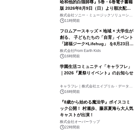
哈和他的白猫師尊』5巻・6巻電子書籍
版 2026年8月9日（日）より順次配信
開始
株式会社ソニー・ミュージックソリューショ
ンズ
11時間前
フロムアースキッズ × 地域 × 大学生が
創る、 子どもたちの「自育」イベント
「諸福ジーク×Lifehug」 を8月23日
(日)開催
株式会社From Earth Kids
16時間前
学園生活コミュニティ「キャラフレ」
｜2026『夏祭りイベント』のお知らせ
キャラフレ｜株式会社エイプリル・データ・
デザインズ
16時間前
『8歳から始める魔法学』ボイスコミ
ック公開！ 村瀬歩、藤原夏海ら大人気
キャストが出演！
株式会社オーバーラップ
22時間前