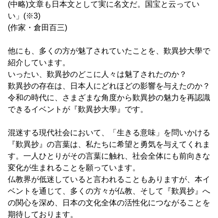
(中略)文章も日本文として実に名文だ。国宝と云ってい
い」(※3)
(作家・倉田百三)
他にも、多くの方が魅了されていたことを、歎異抄大學で
紹介しています。
いったい、歎異抄のどこに人々は魅了されたのか？
歎異抄の存在は、日本人にどれほどの影響を与えたのか？
令和の時代に、さまざまな角度から歎異抄の魅力を再認識
できるイベントが『歎異抄大學』です。
混迷する現代社会において、「生きる意味」を問いかける
『歎異抄』の言葉は、私たちに希望と勇気を与えてくれま
す。一人ひとりがその言葉に触れ、社会全体にも前向きな
変化が生まれることを願っています。
仏教界が低迷していると言われることもありますが、本イ
ベントを通じて、多くの方々が仏教、そして『歎異抄』へ
の関心を深め、日本の文化全体の活性化につながることを
期待しております。