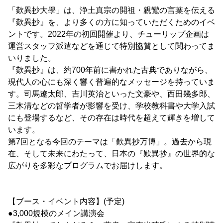
「歎異抄大學」は、浄土真宗の開祖・親鸞の言葉を伝える
『歎異抄』を、より多くの方に知っていただくためのイベ
ントです。2022年の初回開催より、チューリップ企画は
運営スタッフ派遣などを通じて特別協賛として関わってま
いりました。
『歎異抄』は、約700年前に書かれた古典でありながら、
現代人の心にも深く響く普遍的なメッセージを持っていま
す。司馬遼太郎、吉川英治といった文豪や、西田幾多郎、
三木清などの哲学者が影響を受け、学校教科書や大学入試
にも登場するなど、その存在は時代を超えて輝きを増して
います。
第7回となる今回のテーマは「歎異抄万博」。過去から現
在、そして未来にわたって、日本の『歎異抄』の世界的な
広がりを多彩なプログラムでお届けします。
【ブース・イベント内容】(予定)
●3,000規模のメイン講演会