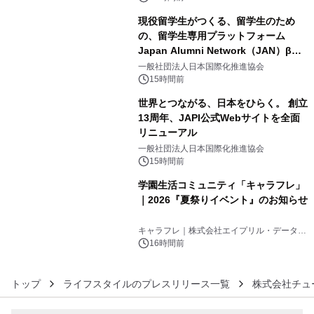
現役留学生がつくる、留学生のため
の、留学生専用プラットフォーム
Japan Alumni Network（JAN）β版
4
をリリース
一般社団法人日本国際化推進協会
15時間前
世界とつながる、日本をひらく。 創立
13周年、JAPI公式Webサイトを全面
リニューアル
5
一般社団法人日本国際化推進協会
15時間前
学園生活コミュニティ「キャラフレ」
｜2026『夏祭りイベント』のお知らせ
6
キャラフレ｜株式会社エイプリル・データ・
デザインズ
16時間前
トップ
ライフスタイルのプレスリリース一覧
株式会社チュ