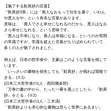
【魅了する歎異抄の言葉】
『歎異抄3章』には「善人なおもって往生を遂ぐ、いわん
や悪人をや」という有名な言葉があります。
意味は、「善人でさえ幸せになれるのだから、悪人はなお
さら幸せになれる」という意味です。
「悪人は不幸になり、善人は幸福になる」というのが世間
の常識ですが、常識を超えた言葉がちりばめられていて、
多くの人が魅了されました。
例えば、日本の哲学者や、文豪はこのような言葉を残して
います。
「いっさいの書物を焼失しても『歎異抄』が残れば我慢で
きる」(※1)
(日本三大哲学者の1人・西田幾多郎)
「万巻の書の中から、たった一冊を選ぶとしたら、『歎異
抄』をとる」(※2)
(日本三大哲学者の1人・三木清)
「歎異鈔よりも求心的な書物は恐らく世界にあるまい。