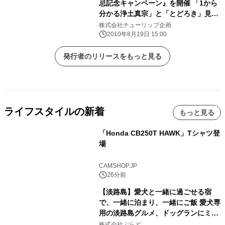
忌記念キャンペーン』を開催 「1から
分かる浄土真宗」と「とどろき」見本
誌を無料で全員プレゼント
株式会社チューリップ企画
2010年8月19日 15:00
発行者のリリースをもっと見る
ライフスタイルの新着
もっと見る
「Honda CB250T HAWK」Tシャツ登
場
CAMSHOP.JP
26分前
【淡路島】愛犬と一緒に過ごせる宿
で、一緒に泊まり、一緒にご飯 愛犬専
用の淡路島グルメ、ドッグランにミニ
プール グランピングとトレーラーハウ
株式会社ぷらど