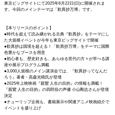
東京ビッグサイトにて2025年6月22日(日)に開催されま
す。今回のメインテーマは「歎異抄万博」です。
【本リリースのポイント】
●時代を超えて読み継がれる古典『歎異抄』をテーマにし
た大規模イベントが今年も東京ビッグサイトで開催
●歎異抄は国境を超える！「歎異抄万博」をテーマに国際
色豊かなブースを用意
●初心者も、歴史好きも、あらゆる世代の方々が学べる講
座や展示プログラム満載
●3,000人規模のメイン講演会では、『歎異抄ってなんだ
ろう』著者・高森光晴氏が登壇
●2025年上映映画『親鸞 人生の目的』の情報も満載！
『親鸞 人生の目的』の四郎役の声優 小山剛志さんが登壇
決定
●チューリップ企画も、書籍展示や関連アニメ映画紹介で
イベントを盛り上げ