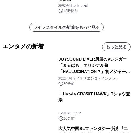
株式会社cielo azul
13時間前
ライフスタイルの新着をもっと見る
エンタメの新着
もっと見る
JOYSOUND LIVER所属のVシンガー
「まるぱも」オリジナル曲
「HALLUCINATION？」初メジャー配
信リリース決定！
株式会社テイチクエンタテインメント
26分前
「Honda CB250T HAWK」Tシャツ登
場
CAMSHOP.JP
26分前
大人気中国BLファンタジー小説 『二