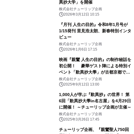
異抄大学」を開催
株式会社チューリップ企画
2026年3月12日 10:15
『月刊 人生の目的』令和8年1月号が
1/15発刊 里見浩太朗、新春特別インタ
ビュー
株式会社チューリップ企画
2026年1月6日 17:15
映画『親鸞 人生の目的』の制作秘話を
初公開！ 豪華ゲスト陣による特別イ
ベント「歎異抄大學」が古都京都で開
催。
株式会社チューリップ企画
2025年9月12日 13:00
1,000人が学ぶ『歎異抄』の世界！ 第
6回「歎異抄大學in名古屋」を4月29日
に開催！ ～チューリップ企画が主催～
株式会社チューリップ企画
2025年3月26日 17:45
チューリップ企画、『親鸞聖人750回