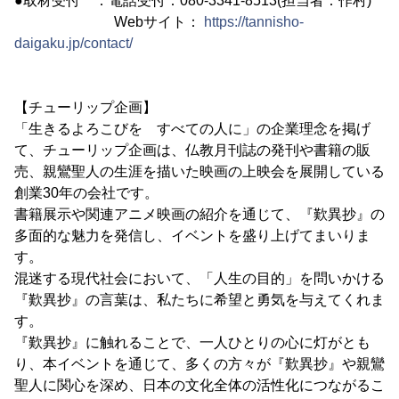
●取材受付 ：電話受付：080-3341-8513(担当者：作村)
Webサイト：
https://tannisho-
daigaku.jp/contact/
【チューリップ企画】
「生きるよろこびを すべての人に」の企業理念を掲げ
て、チューリップ企画は、仏教月刊誌の発刊や書籍の販
売、親鸞聖人の生涯を描いた映画の上映会を展開している
創業30年の会社です。
書籍展示や関連アニメ映画の紹介を通じて、『歎異抄』の
多面的な魅力を発信し、イベントを盛り上げてまいりま
す。
混迷する現代社会において、「人生の目的」を問いかける
『歎異抄』の言葉は、私たちに希望と勇気を与えてくれま
す。
『歎異抄』に触れることで、一人ひとりの心に灯がとも
り、本イベントを通じて、多くの方々が『歎異抄』や親鸞
聖人に関心を深め、日本の文化全体の活性化につながるこ