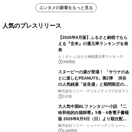
エンタメの新着をもっと見る
人気のプレスリリース
【2026年8月版】ふるさと納税でもら
える『玄米』の還元率ランキングを発
表
1
とくさと-ふるさと納税還元率ランキング-
3時間前
スヌーピーの湯が登場！ 「サウナのあ
とに楽しむPEANUTS」第2弾 渋谷
の人気銭湯「改良湯」と期間限定のコ
2
ラボレーション サウナイキタイコラ
株式会社ソニー・クリエイティブプロダクツ
ボグッズも発売決定！
1日前
大人気中国BLファンタジー小説 『二
哈和他的白猫師尊』5巻・6巻電子書籍
版 2026年8月9日（日）より順次配信
3
開始
株式会社ソニー・ミュージックソリューショ
ンズ
11時間前