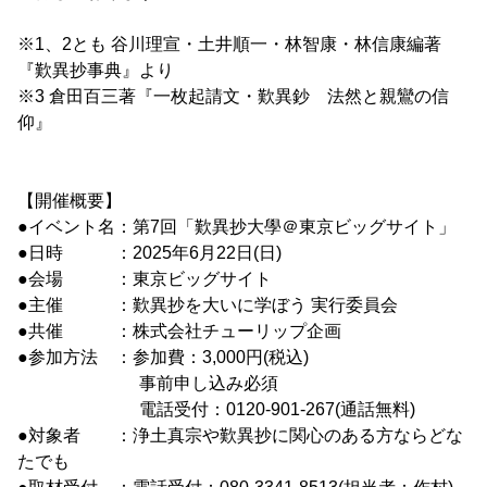
※1、2とも 谷川理宣・土井順一・林智康・林信康編著
『歎異抄事典』より
※3 倉田百三著『一枚起請文・歎異鈔 法然と親鸞の信
仰』
【開催概要】
●イベント名：第7回「歎異抄大學＠東京ビッグサイト」
●日時 ：2025年6月22日(日)
●会場 ：東京ビッグサイト
●主催 ：歎異抄を大いに学ぼう 実行委員会
●共催 ：株式会社チューリップ企画
●参加方法 ：参加費：3,000円(税込)
事前申し込み必須
電話受付：0120-901-267(通話無料)
●対象者 ：浄土真宗や歎異抄に関心のある方ならどな
たでも