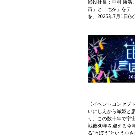
締役社長：中村 康浩
宙」と「七夕」をテー
を、2025年7月1日
【イベントコンセプ
いにしえから織姫と彦
り、この数十年で宇
戦後80年を迎える今
る“きぼう”という小