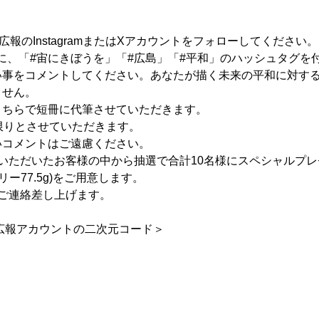
酵 広報のInstagramまたはXアカウントをフォローしてください。
投稿に、「#宙にきぼうを」「#広島」「#平和」のハッシュタグ
い事をコメントしてください。あなたが描く未来の平和に対す
ません。
こちらで短冊に代筆させていただきます。
限りとさせていただきます。
いコメントはご遠慮ください。
メントいただいたお客様の中から抽選で合計10名様にスペシャルプ
リー77.5g)をご用意します。
ご連絡差し上げます。
広報アカウントの二次元コード＞