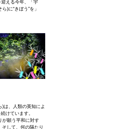
を迎える今年、「宇
)に“きぼう”を」
ら)は、人類の英知によ
を続けています。
りが願う平和に対す
。そして、何の隔たり