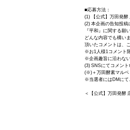
■応募方法：
(1) 【公式】万田発
(2) 本企画の告知
『平和』に関する願
どんな内容でも構い
頂いたコメントは、
※お1人様1コメント
※企画趣旨に沿わな
(3) SNSにてコ
(※)＋万田酵素マルベ
※当選者にはDMにて
＜【公式】万田発酵 