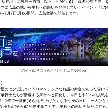
、所在地：広島県三原市、以下「HIAP」)は、戦後80年の節目
マに広島の地から平和への願いを発信していくイベント「宙(そら
(火)～7月7日(月)の期間、広島空港で開催します。
宙(そら)にきぼうをメインビジュアル(横ver)
ト】
星の七夕伝説というロマンチックなお話の舞台であった宙(そ
宙飛行士たちが活躍する舞台へと変化し、今日も未知への挑戦
年、1年で一番宙(そら)を見上げたくなる七夕の日に、一人ひと
さな種を宙(そら)に発信することで、平和への思いを新たにする