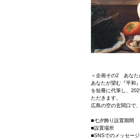
＜企画その2 あな
あなたが望む『平和』
を短冊に代筆し、202
ただきます。
広島の空の玄関口で
■七夕飾り設置期間 ：
■設置場所 ：
■SNSでのメッセージ募