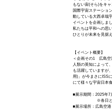
もない宙(そら)をキ
国際宇宙ステーション
動している大西卓哉宇
イベントを企画しま
私たちは平和への思
ひとりが未来を見据
【イベント概要】
＜企画その1 広島
人類の英知によって、
も活躍していますが
用)」が今まさにIS
にて様々な宇宙日本
■展示期間：2025年7月
※各日とも10
■展示場所：広島空港