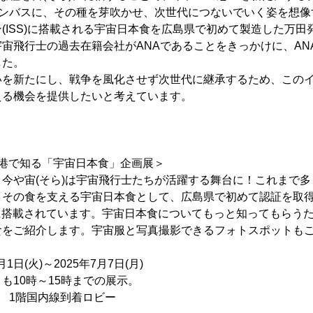
ャンバスに、その種を芽吹かせ、次世代につないでいく姿を想
(ISS)に搭載される宇宙日本食を広島県で初めて製造した万田
宙飛行士の過去在籍会社がANAであることをきっかけに、ANA
した。
いを新たにし、戦争を風化させず次世代に継承するため、この
える機会を提供したいと考えています。
空港で知る「宇宙日本食」企画展＞
今や宙(そら)は宇宙飛行士たちが活躍する舞台に！これまで
、その食を支える宇宙日本食として、広島県で初めて認証を取得
Sに搭載されています。宇宙日本食についてもっと知ってもらう
食をご紹介します。宇宙服と写真撮影できるフォトスポットも
1日(火)～2025年7月7日(月)
時～15時までの展示。
 1階国内線到着ロビー