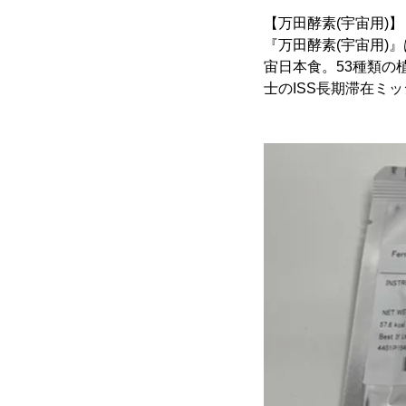
【万田酵素(宇宙用)】
『万田酵素(宇宙用)
宙日本食。53種類の
士のISS長期滞在ミ