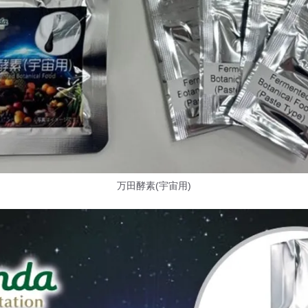
万田酵素(宇宙用)