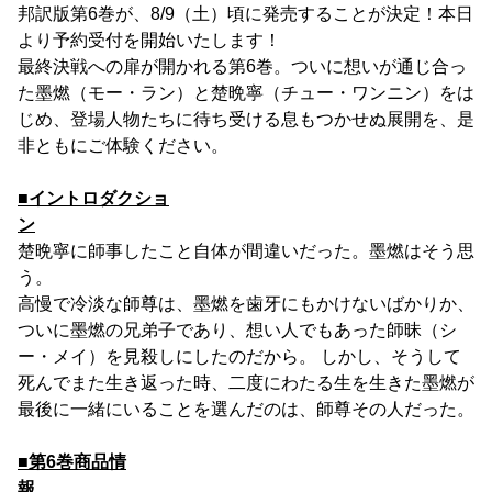
邦訳版第6巻が、8/9（土）頃に発売することが決定！本日
より予約受付を開始いたします！
最終決戦への扉が開かれる第6巻。ついに想いが通じ合っ
た墨燃（モー・ラン）と楚晩寧（チュー・ワンニン）をは
じめ、登場人物たちに待ち受ける息もつかせぬ展開を、是
非ともにご体験ください。
■イントロダクショ
ン
楚晩寧に師事したこと自体が間違いだった。墨燃はそう思
う。
高慢で冷淡な師尊は、墨燃を歯牙にもかけないばかりか、
ついに墨燃の兄弟子であり、想い人でもあった師昧（シ
ー・メイ）を見殺しにしたのだから。 しかし、そうして
死んでまた生き返った時、二度にわたる生を生きた墨燃が
最後に一緒にいることを選んだのは、師尊その人だった。
■第6巻商品情
報