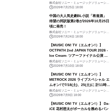
株式会社ソニー・ミュージックソリューショ
ンズ
2026年7月25日 18:00
中国の大人気史劇BL小説「将進酒」
待望の邦訳版第2巻が2026年10月25日
頃に発売！
株式会社ソニー・ミュージックソリューショ
ンズ
2026年7月24日 18:00
【MUSIC ON! TV（エムオン!）】
OCTPATH 2nd JAPAN TOUR 2026 -
Ice Cream- ツアーファイナル公演 エ
ムオン!で7/19(日)夜6時30分～独占生
株式会社ソニー・ミュージックソリューショ
ンズ
中継！ 直筆サイン入りTシャツ プレゼ
2026年7月10日 18:00
ントキャンペーン実施中！
【MUSIC ON! TV（エムオン!）】
METROCK 2026 ライブスペシャル エ
ムオン!で7/18(土)、25(土)に 計11時間
にわたってテレビ独占放送！
株式会社ソニー・ミュージックソリューショ
ンズ
2026年7月9日 18:00
【MUSIC ON! TV（エムオン!）】 Da-
iCE 花村想太がボーカルを務めるバン