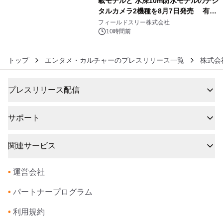
載モデルと 水深10m防水モデルのデジ
タルカメラ2機種を8月7日発売 有効
6
約1300万画素、用途別に選べるコンデ
フィールドスリー株式会社
ジ新登場
10時間前
トップ
エンタメ・カルチャーのプレスリリース一覧
株式会
プレスリリース配信
サポート
関連サービス
•
運営会社
•
パートナープログラム
•
利用規約