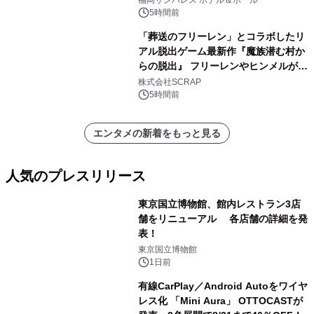
福岡サンパレス ホテル＆ホール
5時間前
「葬送のフリーレン」とコラボしたリ
アル脱出ゲーム最新作『魔族潜む村か
らの脱出』 フリーレンやヒンメルが武
器を手に魔族を見据える描き下ろしメ
株式会社SCRAP
インビジュアル公開
5時間前
エンタメの新着をもっと見る
人気のプレスリリース
東京国立博物館、館内レストラン3店
舗をリニューアル 各店舗の詳細を発
表！
1
東京国立博物館
1日前
有線CarPlay／Android Autoをワイヤ
レス化 「Mini Aura」 OTTOCASTが