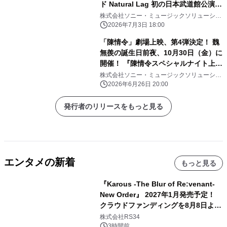
ド Natural Lag 初の日本武道館公演へ
向けた想いに迫る！ 過去最大級ライブ
株式会社ソニー・ミュージックソリューショ
ンズ
ツアー初日舞台裏にも密着！ エムオ
2026年7月3日 18:00
ン!で7/14(火)夜10時～オンエア！
「陳情令」劇場上映、第4弾決定！ 魏
無羨の誕生日前夜、10月30日（金）に
開催！ 『陳情令スペシャルナイト上映
会Ⅳ 2026』東京・大阪・名古屋にて
株式会社ソニー・ミュージックソリューショ
ンズ
開催！
2026年6月26日 20:00
発行者のリリースをもっと見る
エンタメの新着
もっと見る
『Karous -The Blur of Re:venant-
New Order』 2027年1月発売予定！
クラウドファンディングを8月8日より
開始
株式会社RS34
3時間前