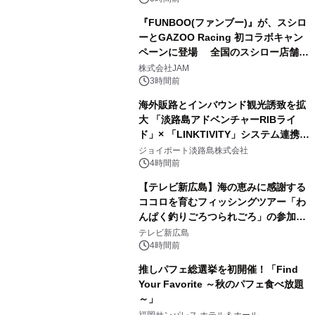
『FUNBOO(ファンブー)』が、スシロ
ーとGAZOO Racing 初コラボキャン
ペーンに登場 全国のスシロー店舗で
GR 4車種の FUNBOO(ミニカー)付き
株式会社JAM
メニューが展開されます
3時間前
海外販路とインバウンド観光誘致を拡
大 「淡路島アドベンチャーRIBライ
ド」× 「LINKTIVITY」システム連携を
開始！
ジョイポート淡路島株式会社
4時間前
【テレビ新広島】海の恵みに感謝する
ココロを育むフィッシングツアー「わ
んぱく釣りごろつられごろ」の参加小
学生を募集
テレビ新広島
4時間前
推しパフェ総選挙を初開催！「Find
Your Favorite ～秋のパフェ食べ放題
～」