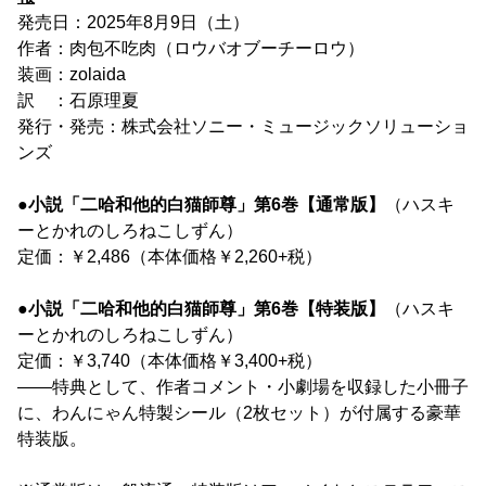
発売日：2025年8月9日（土）
作者：肉包不吃肉（ロウバオブーチーロウ）
装画：zolaida
訳 ：石原理夏
発行・発売：株式会社ソニー・ミュージックソリューショ
ンズ
●小説「二哈和他的白猫師尊」第6巻【通常版】
（ハスキ
ーとかれのしろねこしずん）
定価：￥2,486（本体価格￥2,260+税）
●小説「二哈和他的白猫師尊」第6巻【特装版】
（ハスキ
ーとかれのしろねこしずん）
定価：￥3,740（本体価格￥3,400+税）
――特典として、作者コメント・小劇場を収録した小冊子
に、わんにゃん特製シール（2枚セット）が付属する豪華
特装版。