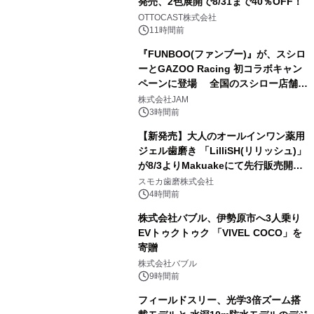
発売、2色展開で8/31まで40％OFF！
2
OTTOCAST株式会社
11時間前
『FUNBOO(ファンブー)』が、スシロ
ーとGAZOO Racing 初コラボキャン
ペーンに登場 全国のスシロー店舗で
3
GR 4車種の FUNBOO(ミニカー)付き
株式会社JAM
メニューが展開されます
3時間前
【新発売】大人のオールインワン薬用
ジェル歯磨き 「LilliSH(リリッシュ)」
が8/3よりMakuakeにて先行販売開
4
始！
スモカ歯磨株式会社
4時間前
株式会社バブル、伊勢原市へ3人乗り
EVトゥクトゥク 「VIVEL COCO」を
寄贈
5
株式会社バブル
9時間前
フィールドスリー、光学3倍ズーム搭