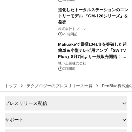
進化したトータルステーションのエン
トリーモデル 『GM-120シリーズ』を
発売
5
株式会社トプコン
21時間前
Makuakeで目標1341％を突破した超
簡単＆小型テレビ用アンプ 「SW TV
Plus」8月7日より一般販売開始！ ケ
6
ーブル1本つなぐだけ、テレビの音が
城下工業株式会社
ぐっと豊かに
2時間前
トップ
テクノロジーのプレスリリース一覧
PenBlue株式会
プレスリリース配信
サポート