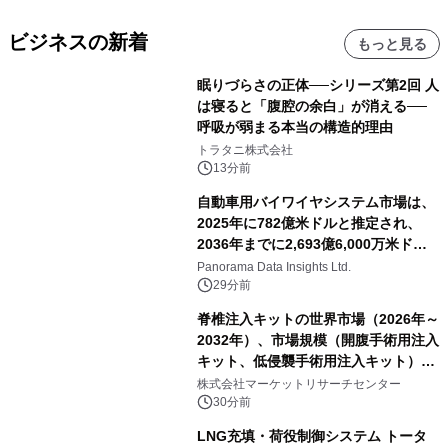
ビジネスの新着
もっと見る
眠りづらさの正体──シリーズ第2回 人
は寝ると「腹腔の余白」が消える──
呼吸が弱まる本当の構造的理由
トラタニ株式会社
13分前
自動車用バイワイヤシステム市場は、
2025年に782億米ドルと推定され、
2036年までに2,693億6,000万米ドル
に達すると予測されており、予測期間
Panorama Data Insights Ltd.
（2026年～2036年）
29分前
脊椎注入キットの世界市場（2026年～
2032年）、市場規模（開腹手術用注入
キット、低侵襲手術用注入キット）・
分析レポートを発表
株式会社マーケットリサーチセンター
30分前
LNG充填・荷役制御システム トータ