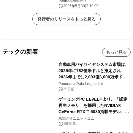
PenBlue株式会社
施！
2025年5月30日 10:00
発行者のリリースをもっと見る
テックの新着
もっと見る
自動車用バイワイヤシステム市場は、
2025年に782億米ドルと推定され、
2036年までに2,693億6,000万米ドル
に達すると予測されており、予測期間
Panorama Data Insights Ltd.
（2026年～2036年）
29分前
ゲーミングPC LEVEL∞より、「認定
再生メモリ」を採用したNVIDIA®
GeForce RTX™ 5080搭載モデル、
NVIDIA® GeForce RTX™ 5070 Ti搭
株式会社ユニットコム
載モデルを販売開始
1時間前