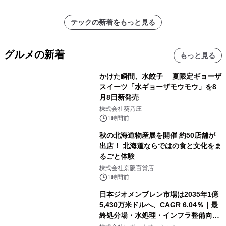
テックの新着をもっと見る
グルメの新着
もっと見る
かけた瞬間、水餃子 夏限定ギョーザ
スイーツ「水ギョーザモウモウ」を8
月8日新発売
株式会社葵乃庄
1時間前
秋の北海道物産展を開催 約50店舗が
出店！ 北海道ならではの食と文化をま
るごと体験
株式会社京阪百貨店
1時間前
日本ジオメンブレン市場は2035年1億
5,430万米ドルへ、CAGR 6.04％｜最
終処分場・水処理・インフラ整備向け
需要拡大