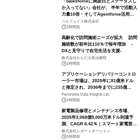
「Salesforceに商談日とステータスし
か入ってない」会社が、 半年で活動入
力量10倍・そしてAgentforce活用へ
── 敷島住宅×bellSalesAI事例公開
ベルフェイス株式会社
1時間前
高齢化で訪問施術ニーズが拡大 訪問
施術数が前年比110％で毎年増加 -
DXと見守りで在宅生活を支援-
株式会社からだ元気治療院
1時間前
アプリケーションデリバリーコントロ
ーラー市場は、2025年に81億米ドル
と推定され、2036年までに235億
8,000万米ドルに達すると予測されて
Panorama Data Insights Ltd.
おり、予測期間（2026年～2036年）
1時間前
家電製品修理とメンテナンス市場、
2035年3,068億9,000万米ドル到達予
測、CAGR 6.42％｜スマート家電普
及・循環型経済・メンテナンス需要拡
株式会社レポートオーシャン
大が成長を加速
1時間前