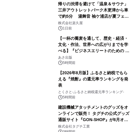
帰りの渋滞を避けて「温泉＆サウナ」
三井アウトレットパーク木更津から車
で約5分 湯舞音 袖ケ浦店が夏フェア
1
メニューを提供
株式会社楽久屋
1日前
【一杯の蕎麦を通して、歴史・経済・
文化・作法、世界への広がりまでを学
べる】『ビジネスエリートのための 教
2
養としての蕎麦』2026年8月25日
あさ出版
（火）発売
5時間前
【2026年8月版】ふるさと納税でもら
える『焼酎』の還元率ランキングを発
表
3
とくさと-ふるさと納税還元率ランキング-
5時間前
建設機械アタッチメントのグッズをオ
ンラインで販売！ タグチの公式グッズ
通販サイト『GON-SHOP』が8月オー
4
プン
株式会社タグチ工業
3時間前