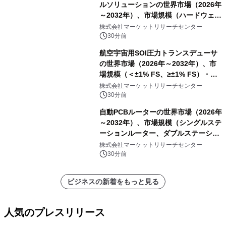
ルソリューションの世界市場（2026年
～2032年）、市場規模（ハードウェ
ア、ソフトウェア、サービス）・分析
株式会社マーケットリサーチセンター
レポートを発表
30分前
航空宇宙用SOI圧力トランスデューサ
の世界市場（2026年～2032年）、市
場規模（＜±1% FS、≥±1% FS）・分
析レポートを発表
株式会社マーケットリサーチセンター
30分前
自動PCBルーターの世界市場（2026年
～2032年）、市場規模（シングルステ
ーションルーター、ダブルステーショ
ンルーター）・分析レポートを発表
株式会社マーケットリサーチセンター
30分前
ビジネスの新着をもっと見る
人気のプレスリリース