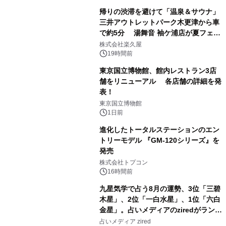
帰りの渋滞を避けて「温泉＆サウナ」
三井アウトレットパーク木更津から車
で約5分 湯舞音 袖ケ浦店が夏フェア
1
メニューを提供
株式会社楽久屋
19時間前
東京国立博物館、館内レストラン3店
舗をリニューアル 各店舗の詳細を発
表！
2
東京国立博物館
1日前
進化したトータルステーションのエン
トリーモデル 『GM-120シリーズ』を
発売
3
株式会社トプコン
16時間前
九星気学で占う8月の運勢、3位「三碧
木星」、2位「一白水星」、1位「六白
金星」。占いメディアのziredがランキ
4
ングを発表
占いメディア zired