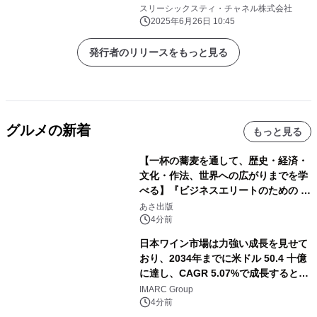
スリーシックスティ・チャネル株式会社
2025年6月26日 10:45
発行者のリリースをもっと見る
グルメの新着
もっと見る
【一杯の蕎麦を通して、歴史・経済・
文化・作法、世界への広がりまでを学
べる】『ビジネスエリートのための 教
養としての蕎麦』2026年8月25日
あさ出版
（火）発売
4分前
日本ワイン市場は力強い成長を見せて
おり、2034年までに米ドル 50.4 十億
に達し、CAGR 5.07%で成長すると予
測
IMARC Group
4分前