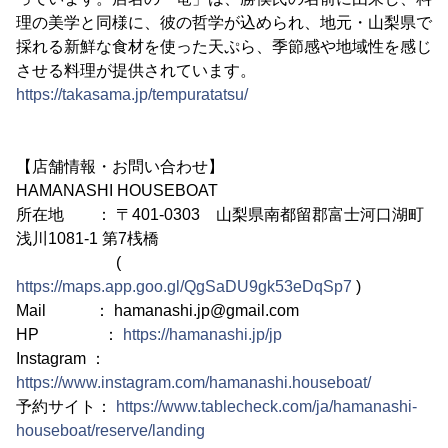
理の美学と同様に、彼の哲学が込められ、地元・山梨県で
採れる新鮮な食材を使った天ぷら、季節感や地域性を感じ
させる料理が提供されています。
https://takasama.jp/tempuratatsu/
【店舗情報・お問い合わせ】
HAMANASHI HOUSEBOAT
所在地 ： 〒401-0303 山梨県南都留郡富士河口湖町
浅川1081-1 第7桟橋
(
https://maps.app.goo.gl/QgSaDU9gk53eDqSp7
)
Mail ： hamanashi.jp@gmail.com
HP ：
https://hamanashi.jp/jp
Instagram ：
https://www.instagram.com/hamanashi.houseboat/
予約サイト：
https://www.tablecheck.com/ja/hamanashi-
houseboat/reserve/landing