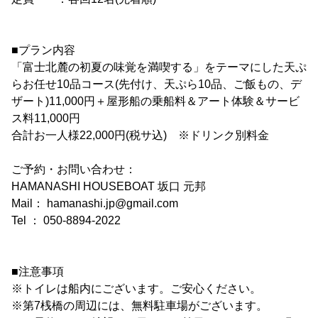
■プラン内容
「富士北麓の初夏の味覚を満喫する」をテーマにした天ぷ
らお任せ10品コース(先付け、天ぷら10品、ご飯もの、デ
ザート)11,000円＋屋形船の乗船料＆アート体験＆サービ
ス料11,000円
合計お一人様22,000円(税サ込) ※ドリンク別料金
ご予約・お問い合わせ：
HAMANASHI HOUSEBOAT 坂口 元邦
Mail： hamanashi.jp@gmail.com
Tel ： 050-8894-2022
■注意事項
※トイレは船内にございます。ご安心ください。
※第7桟橋の周辺には、無料駐車場がございます。