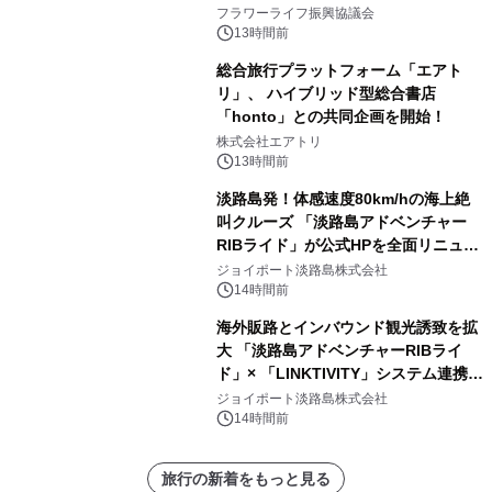
フラワーライフ振興協議会
13時間前
総合旅行プラットフォーム「エアト
リ」、 ハイブリッド型総合書店
「honto」との共同企画を開始！
株式会社エアトリ
13時間前
淡路島発！体感速度80km/hの海上絶
叫クルーズ 「淡路島アドベンチャー
RIBライド」が公式HPを全面リニュー
アル！ ～スマホで即予約完了の「スマ
ジョイポート淡路島株式会社
ート設計」へ刷新～
14時間前
海外販路とインバウンド観光誘致を拡
大 「淡路島アドベンチャーRIBライ
ド」× 「LINKTIVITY」システム連携を
開始！
ジョイポート淡路島株式会社
14時間前
旅行の新着をもっと見る