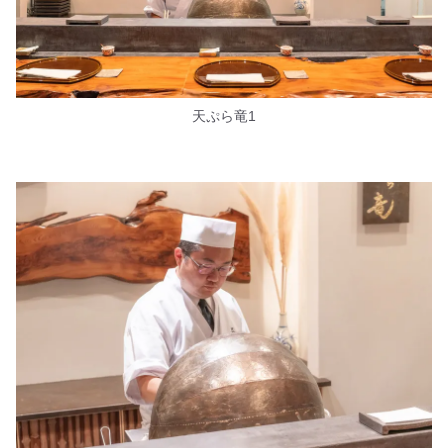
天ぷら竜1