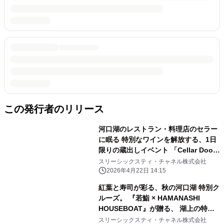
この発行者のリリース
河口湖のレストラン・料理店のセラー
に眠る 特別なワインを解放する、1日
限りの蔵出しイベント 「Cellar Door
at HAMANASHI HOUSEBOAT」を開
スリーシックスティ・チャネル株式会社
催！ (2026年5月5日)
2026年4月22日 14:15
紅葉と寿司が彩る、秋の河口湖 特別ク
ルーズ。 『若鮨 × HAMANASHI
HOUSEBOAT』が贈る、 湖上の特別
ランチ開催。
スリーシックスティ・チャネル株式会社