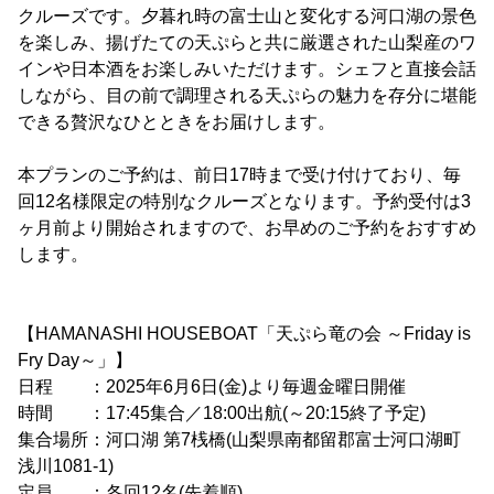
クルーズです。夕暮れ時の富士山と変化する河口湖の景色
を楽しみ、揚げたての天ぷらと共に厳選された山梨産のワ
インや日本酒をお楽しみいただけます。シェフと直接会話
しながら、目の前で調理される天ぷらの魅力を存分に堪能
できる贅沢なひとときをお届けします。
本プランのご予約は、前日17時まで受け付けており、毎
回12名様限定の特別なクルーズとなります。予約受付は3
ヶ月前より開始されますので、お早めのご予約をおすすめ
します。
【HAMANASHI HOUSEBOAT「天ぷら竜の会 ～Friday is
Fry Day～」】
日程 ：2025年6月6日(金)より毎週金曜日開催
時間 ：17:45集合／18:00出航(～20:15終了予定)
集合場所：河口湖 第7桟橋(山梨県南都留郡富士河口湖町
浅川1081-1)
定員 ：各回12名(先着順)