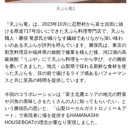
天ぷら竜2
『天ぷら竜』は、2023年10月に忍野村から富士吉田に抜
ける県道717号沿いにできた天ぷら料理専門店で、天ぷら
職人・勝俣 竜彦氏が織りなす繊細でありながら深い味わ
いのある天ぷらが評判を呼んでいます。勝俣氏は、東京の
割烹料理店や福井県の旅館で修業を積んだ後、河口湖の高
級旅館『うぶや』にて天ぷら料理を一から学び、その腕前
を磨いてきました。地元・山梨県で採れる新鮮な食材を使
った天ぷらを、目の前で揚げるライブ感あるパフォーマン
スと共に至高の時間を提供しています。
今回のコラボレーションは「富士北麓エリアの地元の野菜
や川魚の美味しさをたくさんの人に知ってもらいたい」と
いう勝俣氏の思いと、「山梨ローカルガストロノミー＆ア
ート」で表現者に場を提供するHAMANASHI
HOUSEBOATの理念が重なり実現しました。