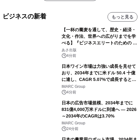
ビジネスの新着
もっと見る
【一杯の蕎麦を通して、歴史・経済・
文化・作法、世界への広がりまでを学
べる】『ビジネスエリートのための 教
養としての蕎麦』2026年8月25日
あさ出版
（火）発売
4分前
日本ワイン市場は力強い成長を見せて
おり、2034年までに米ドル 50.4 十億
に達し、CAGR 5.07%で成長すると予
測
IMARC Group
4分前
日本の広告市場規模、2034年までに
831億4,000万米ドルに到達へ ― 2026
～2034年のCAGRは3.70%
IMARC Group
24分前
日本の農業用ロボット市場、2034年ま