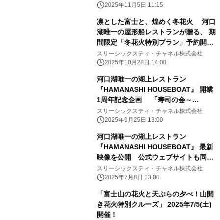
2025年11月5日 11:15
凛とした富士と、煌めく冬花火 河口
湖唯一の屋形船レストランが贈る、 期
間限定「冬花火特別プラン」予約開
始！
スリーシックスティ・チャネル株式会社
2025年10月28日 14:00
河口湖唯一の湖上レストラン
『HAMANASHI HOUSEBOAT』 開業
1周年記念企画 「寿司の会～
Saturday is Sushi Day～」がスター
スリーシックスティ・チャネル株式会社
ト
2025年9月25日 13:00
河口湖唯一の湖上レストラン
『HAMANASHI HOUSEBOAT』 最新
映像を公開 公式ウェブサイトも同時
リニューアル
スリーシックスティ・チャネル株式会社
2025年7月8日 13:00
「富士山の花火と天ぷらの夕べ！山開
き花火特別クルーズ」 2025年7/5(土)
開催！