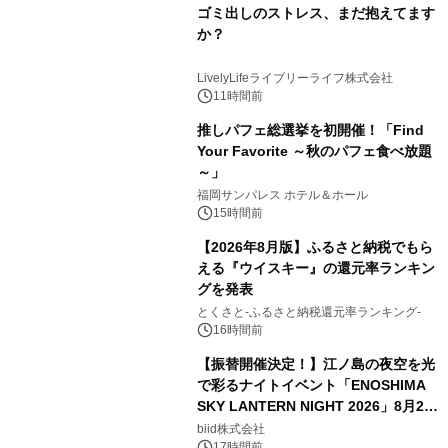
ゴミ出しのストレス、まだ抱えてます
か？
LivelyLifeライブリーライフ株式会社
11時間前
推しパフェ総選挙を初開催！「Find
Your Favorite ～秋のパフェ食べ放題
～」
福岡サンパレス ホテル＆ホール
15時間前
【2026年8月版】ふるさと納税でもら
える『ウイスキー』の還元率ランキン
グを発表
とくさと-ふるさと納税還元率ランキング-
16時間前
【振替開催決定！】江ノ島の夜空を光
で彩るナイトイベント「ENOSHIMA
SKY LANTERN NIGHT 2026」8月22
日(土)振替開催＆受付スタート！
biid株式会社
17時間前