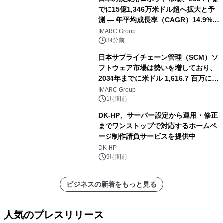
でに15億1,346万米ドル超へ拡大と予
測 ― 年平均成長率（CAGR）14.9%を
記録
IMARC Group
34分前
日本サプライチェーン管理（SCM）ソ
フトウェア市場は勢いを増しており、
2034年までに米ドル 1,616.7 百万に達
し、CAGR 3.42%で成長すると予測
IMARC Group
1時間前
DK-HP、サーバー設定から運用・修正
までワンストップで対応するホームペ
ージ制作請負サービスを提供中
DK-HP
9時間前
ビジネスの新着をもっと見る
人気のプレスリリース