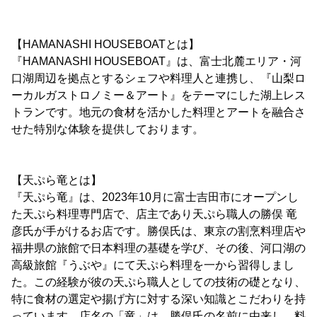
【HAMANASHI HOUSEBOATとは】
『HAMANASHI HOUSEBOAT』は、富士北麓エリア・河
口湖周辺を拠点とするシェフや料理人と連携し、『山梨ロ
ーカルガストロノミー＆アート』をテーマにした湖上レス
トランです。地元の食材を活かした料理とアートを融合さ
せた特別な体験を提供しております。
【天ぷら竜とは】
『天ぷら竜』は、2023年10月に富士吉田市にオープンし
た天ぷら料理専門店で、店主であり天ぷら職人の勝俣 竜
彦氏が手がけるお店です。勝俣氏は、東京の割烹料理店や
福井県の旅館で日本料理の基礎を学び、その後、河口湖の
高級旅館『うぶや』にて天ぷら料理を一から習得しまし
た。この経験が彼の天ぷら職人としての技術の礎となり、
特に食材の選定や揚げ方に対する深い知識とこだわりを持
っています。店名の「竜」は、勝俣氏の名前に由来し、料