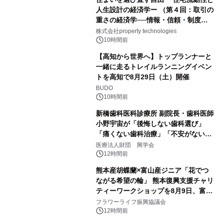
人生設計の経済学ー （第４回：取引の
重さの経済学──情報・信頼・制度を
PropTechはどう組み替えるか）｜
株式会社property technologies
PropTech-Lab
10時間前
【高知から世界へ】トップランナーと
一緒に走るトレイルランニングイベン
トを高知で8月29日（土）開催
BUDO
10時間前
新橋歯科医科診療所 副院長・歯科医師
小野宇宙が「後悔しない歯科選び」
「痛くない歯科治療」「不安がない治
療計画」をテーマに専門監修
医療法人財団 興学会
12時間前
熊本産胡蝶蘭×富山産ジニア「花でつ
ながる希望の輪」 熊本復興支援チャリ
ティーワークショップを8月9日、富
山・射水で開催
フラワーライフ振興協議会
12時間前