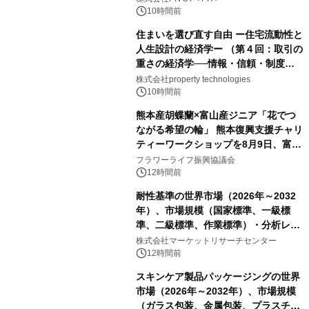
10時間前
住まいを選び直す自由 ー住宅流動性と
人生設計の経済学ー （第４回：取引の
重さの経済学──情報・信頼・制度を
PropTechはどう組み替えるか）｜
株式会社property technologies
PropTech-Lab
10時間前
熊本産胡蝶蘭×富山産ジニア「花でつ
ながる希望の輪」 熊本復興支援チャリ
ティーワークショップを8月9日、富
山・射水で開催
フラワーライフ振興協議会
12時間前
耐性基準の世界市場（2026年～2032
年）、市場規模（国家標準、一級標
準、二級標準、作業標準）・分析レポ
ートを発表
株式会社マーケットリサーチセンター
12時間前
スキンケア製品パッケージングの世界
市場（2026年～2032年）、市場規模
（ガラス包装、金属包装、プラスチッ