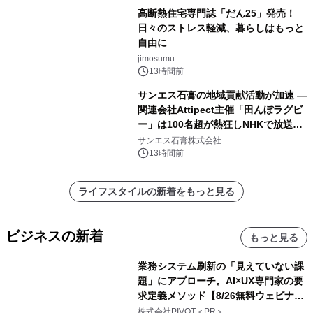
高断熱住宅専門誌「だん25」発売！
日々のストレス軽減、暮らしはもっと
自由に
jimosumu
13時間前
サンエス石膏の地域貢献活動が加速 ―
関連会社Attipect主催「田んぼラグビ
ー」は100名超が熱狂しNHKで放送さ
れました。
サンエス石膏株式会社
13時間前
ライフスタイルの新着をもっと見る
ビジネスの新着
もっと見る
業務システム刷新の「見えていない課
題」にアプローチ。AI×UX専門家の要
求定義メソッド【8/26無料ウェビナ
ー】株式会社PIVOT
株式会社PIVOT＜PR＞