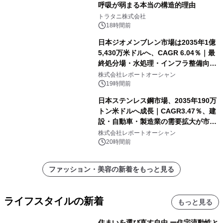
呼吸が弱まる本当の構造的理由
トラタニ株式会社
18時間前
日本ジオメンブレン市場は2035年1億
5,430万米ドルへ、CAGR 6.04％｜最
終処分場・水処理・インフラ整備向け
需要拡大
株式会社レポートオーシャン
19時間前
日本ステンレス鋼市場、2035年190万
トン米ドルへ成長｜CAGR3.47％、建
設・自動車・製造業の需要拡大が市場
を牽引
株式会社レポートオーシャン
20時間前
ファッション・美容の新着をもっと見る
ライフスタイルの新着
もっと見る
住まいを選び直す自由 ー住宅流動性と