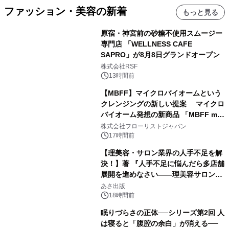
ファッション・美容の新着
もっと見る
原宿・神宮前の砂糖不使用スムージー
専門店 「WELLNESS CAFE
SAPRO」が8月8日グランドオープン
株式会社RSF
13時間前
【MBFF】マイクロバイオームという
クレンジングの新しい提案 マイクロ
バイオーム発想の新商品 「MBFF mb
クレンジングPRO」を2026年8月6日
株式会社フローリストジャパン
発売
17時間前
【理美容・サロン業界の人手不足を解
決！】著 『人手不足に悩んだら多店舗
展開を進めなさい――理美容サロン
「多店舗展開」の教科書』2026年8月
あさ出版
24日（月）発売
18時間前
眠りづらさの正体──シリーズ第2回 人
は寝ると「腹腔の余白」が消える──