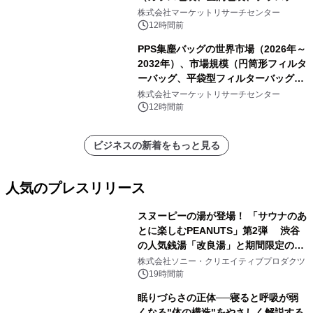
ク包装、その他）・分析レポートを発
株式会社マーケットリサーチセンター
表
12時間前
PPS集塵バッグの世界市場（2026年～
2032年）、市場規模（円筒形フィルタ
ーバッグ、平袋型フィルターバッグ、
プリーツフィルターバッグ、その
株式会社マーケットリサーチセンター
他）・分析レポートを発表
12時間前
ビジネスの新着をもっと見る
人気のプレスリリース
スヌーピーの湯が登場！ 「サウナのあ
とに楽しむPEANUTS」第2弾 渋谷
の人気銭湯「改良湯」と期間限定のコ
1
ラボレーション サウナイキタイコラ
株式会社ソニー・クリエイティブプロダクツ
ボグッズも発売決定！
19時間前
眠りづらさの正体──寝ると呼吸が弱
くなる"体の構造"をやさしく解説する