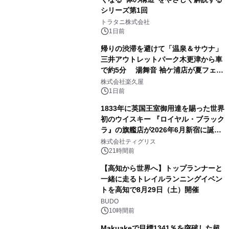
シリーズ第1回
2
トラタニ株式会社
1日前
帰りの渋滞を避けて「温泉＆サウナ」
三井アウトレットパーク木更津から車
で約5分 湯舞音 袖ケ浦店が夏フェア
3
メニューを提供
株式会社楽久屋
1日前
1833年に英国王室御用達を賜った世界
初のウイスキー 『ロイヤル・ブラック
ラ』の旗艦店が2026年6月新宿に誕
4
生 バカルディ ジャパンと連携した
株式会社ティグリス
没入型バー「BAR Arca」
21時間前
【高知から世界へ】トップランナーと
一緒に走るトレイルランニングイベン
トを高知で8月29日（土）開催
5
BUDO
10時間前
Makuakeで目標1341％を突破した超