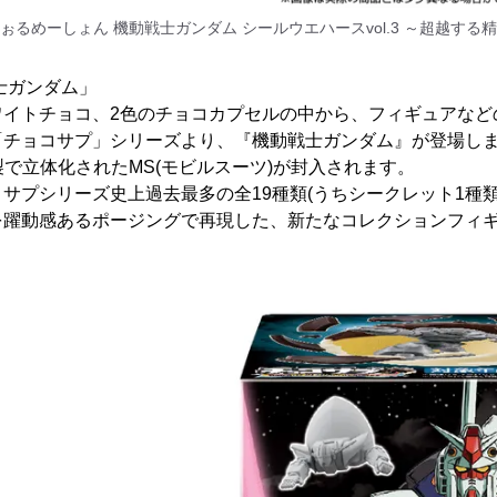
ぉるめーしょん 機動戦士ガンダム シールウエハースvol.3 ～超越する
士ガンダム」
ワイトチョコ、2色のチョコカプセルの中から、フィギュアなど
「チョコサプ」シリーズより、『機動戦士ガンダム』が登場し
製で立体化されたMS(モビルスーツ)が封入されます。
サプシリーズ史上過去最多の全19種類(うちシークレット1種
を躍動感あるポージングで再現した、新たなコレクションフィ