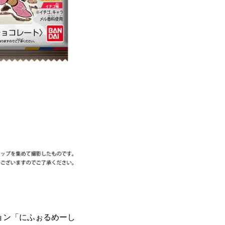
」
ョン「にふぉるめーし