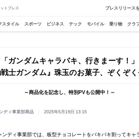
プレスリリース
アットプレス
フスタイル
スポーツ
ビジネス
テック
モバイル
乗り物
クラ
「ガンダムキャラパキ、行きまーす！」
動戦士ガンダム』珠玉のお菓子、ぞくぞく
～商品化を記念し、特別PVも公開中！～
ンディ事業部
商品
2025年5月19日 13:15
キャンディ事業部では、板型チョコレートをパキパキ割ってキャ