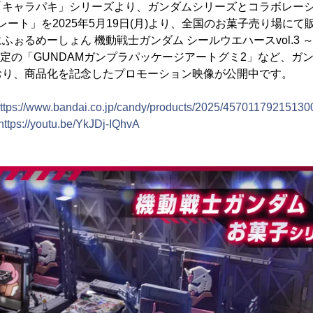
「キャラパキ」シリーズより、ガンダムシリーズとコラボレー
レート」を2025年5月19日(月)より、全国のお菓子売り場に
ふぉるめーしょん 機動戦士ガンダム シールウエハースvol.3 
売予定の「GUNDAMガンプラパッケージアートグミ2」など、ガ
おり、商品化を記念したプロモーション映像が公開中です。
ttps://www.bandai.co.jp/candy/products/2025/45701179215130
https://youtu.be/YkJDj-IQhvA