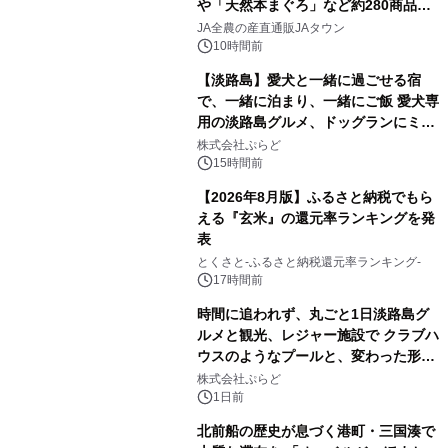
や「天然本まぐろ」など約280商品を
販売！～毎月１０日の定例企画～
JA全農の産直通販JAタウン
10時間前
【淡路島】愛犬と一緒に過ごせる宿
で、一緒に泊まり、一緒にご飯 愛犬専
用の淡路島グルメ、ドッグランにミニ
プール グランピングとトレーラーハウ
株式会社ぷらど
スの2施設で
15時間前
【2026年8月版】ふるさと納税でもら
える『玄米』の還元率ランキングを発
表
とくさと-ふるさと納税還元率ランキング-
17時間前
時間に追われず、丸ごと1日淡路島グ
ルメと観光、レジャー施設で クラブハ
ウスのようなプールと、変わった形の
サウナも 「THE BOXY AWAJI」のお
株式会社ぷらど
得な素泊まり連泊プランで
1日前
北前船の歴史が息づく港町・三国湊で