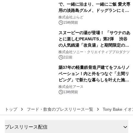
で、一緒に泊まり、一緒にご飯 愛犬専
用の淡路島グルメ、ドッグランにミニ
4
プール グランピングとトレーラーハウ
株式会社ぷらど
スの2施設で
15時間前
スヌーピーの湯が登場！ 「サウナのあ
とに楽しむPEANUTS」第2弾 渋谷
の人気銭湯「改良湯」と期間限定のコ
5
ラボレーション サウナイキタイコラ
株式会社ソニー・クリエイティブプロダクツ
ボグッズも発売決定！
2日前
築37年の軽量鉄骨造戸建てをフルリノ
ベーション！内と外をつなぐ「土間リ
ビング」で新たな暮らしを叶えた施工
6
事例を株式会社アースが公開
株式会社アース
13時間前
トップ
フード・飲食のプレスリリース一覧
Tony Bake
プレスリリース配信