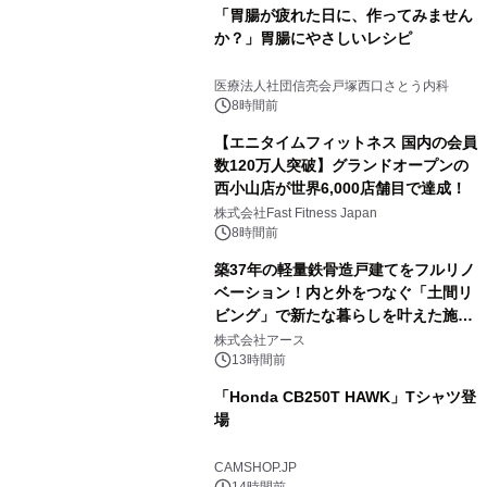
「胃腸が疲れた日に、作ってみません
か？」胃腸にやさしいレシピ
医療法人社団信亮会戸塚西口さとう内科
8時間前
【エニタイムフィットネス 国内の会員
数120万人突破】グランドオープンの
西小山店が世界6,000店舗目で達成！
株式会社Fast Fitness Japan
8時間前
築37年の軽量鉄骨造戸建てをフルリノ
ベーション！内と外をつなぐ「土間リ
ビング」で新たな暮らしを叶えた施工
事例を株式会社アースが公開
株式会社アース
13時間前
「Honda CB250T HAWK」Tシャツ登
場
CAMSHOP.JP