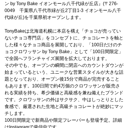
ン by Tony Bake イオンモール八千代緑が丘店』(〒276-
0049 千葉県八千代市緑が丘2丁目1-3 イオンモール八千
代緑が丘)を千葉県初オープンします。
TonyBakeは北海道札幌に本店を構え「チョコが売ってい
ないチョコ専門店」をコンセプトに、チョコレートを軸と
した様々なチョコ商品を展開しており、「100日だけのチ
ョコクロワッサン by Tony Bake」として「100日間限定」
で全国へフランチャイズ展開を拡大しております。
その中でも、オープンの瞬間に閉店へのカウントダウンが
始まっているという、ユニークな営業スタイルが大きな話
題となっており、オープン後15分で商品が完売すること
もあります。100日間で約4万個のクロワッサンが販売さ
れる実績を持ち、希少価値と高級感を兼ね備えたブランド
です。クロワッサンの外はサクサク、中はしっとりとした
食感で、厳選された生地と高級チョコレートが絶妙にマッ
チします。
100日間限定で新商品や限定フレーバーも登場予定。詳細
はInstagramで発信中です。