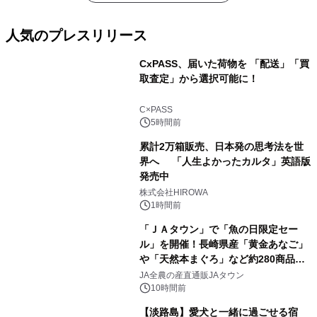
人気のプレスリリース
CxPASS、届いた荷物を 「配送」「買
取査定」から選択可能に！
1
C×PASS
5時間前
累計2万箱販売、日本発の思考法を世
界へ 「人生よかったカルタ」英語版
発売中
2
株式会社HIROWA
1時間前
「ＪＡタウン」で「魚の日限定セー
ル」を開催！長崎県産「黄金あなご」
や「天然本まぐろ」など約280商品を
3
販売！～毎月１０日の定例企画～
JA全農の産直通販JAタウン
10時間前
【淡路島】愛犬と一緒に過ごせる宿