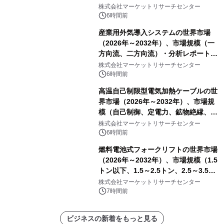
他）・分析レポートを発表
株式会社マーケットリサーチセンター
6時間前
産業用外気導入システムの世界市場
（2026年～2032年）、市場規模（一
方向流、二方向流）・分析レポートを
発表
株式会社マーケットリサーチセンター
6時間前
高温自己制限型電気加熱ケーブルの世
界市場（2026年～2032年）、市場規
模（自己制御、定電力、鉱物絶縁、表
皮効果）・分析レポートを発表
株式会社マーケットリサーチセンター
6時間前
燃料電池式フォークリフトの世界市場
（2026年～2032年）、市場規模（1.5
トン以下、1.5～2.5トン、2.5～3.5ト
ン、3.5～5.0トン、その他）・分析レ
株式会社マーケットリサーチセンター
ポートを発表
7時間前
ビジネスの新着をもっと見る