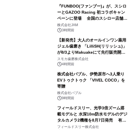
『FUNBOO(ファンブー)』が、スシロ
ーとGAZOO Racing 初コラボキャン
ペーンに登場 全国のスシロー店舗で
3
GR 4車種の FUNBOO(ミニカー)付き
株式会社JAM
メニューが展開されます
3時間前
【新発売】大人のオールインワン薬用
ジェル歯磨き 「LilliSH(リリッシュ)」
が8/3よりMakuakeにて先行販売開
4
始！
スモカ歯磨株式会社
4時間前
株式会社バブル、伊勢原市へ3人乗り
EVトゥクトゥク 「VIVEL COCO」を
寄贈
5
株式会社バブル
9時間前
フィールドスリー、光学3倍ズーム搭
載モデルと 水深10m防水モデルのデジ
タルカメラ2機種を8月7日発売 有効
6
約1300万画素、用途別に選べるコンデ
フィールドスリー株式会社