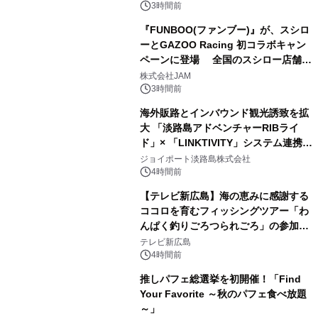
3時間前
『FUNBOO(ファンブー)』が、スシロ
ーとGAZOO Racing 初コラボキャン
ペーンに登場 全国のスシロー店舗で
GR 4車種の FUNBOO(ミニカー)付き
株式会社JAM
メニューが展開されます
3時間前
海外販路とインバウンド観光誘致を拡
大 「淡路島アドベンチャーRIBライ
ド」× 「LINKTIVITY」システム連携を
開始！
ジョイポート淡路島株式会社
4時間前
【テレビ新広島】海の恵みに感謝する
ココロを育むフィッシングツアー「わ
んぱく釣りごろつられごろ」の参加小
学生を募集
テレビ新広島
4時間前
推しパフェ総選挙を初開催！「Find
Your Favorite ～秋のパフェ食べ放題
～」