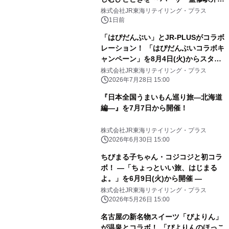
先行試食も実施～
株式会社JR東海リテイリング・プラス
1日前
「はぴだんぶい」とJR-PLUSがコラボ
レーション！ 「はぴだんぶいコラボキ
ャンペーン」を8月4日(火)からスター
ト！
株式会社JR東海リテイリング・プラス
2026年7月28日 15:00
『日本全国うまいもん巡り旅―北海道
編―』を7月7日から開催！
株式会社JR東海リテイリング・プラス
2026年6月30日 15:00
ちびまる子ちゃん・コジコジと初コラ
ボ！ ―「ちょっといい旅、はじまる
よ。」を6月9日(火)から開催 ―
株式会社JR東海リテイリング・プラス
2026年5月26日 15:00
名古屋の新名物スイーツ「ぴよりん」
が温泉とコラボ！ 「ぴよりんのほっこ