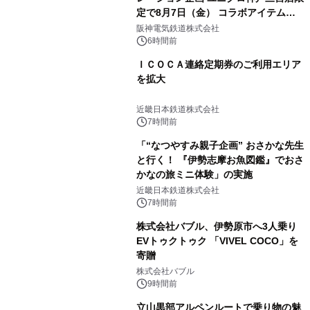
定で8月7日（金） コラボアイテムが
発売決定！
阪神電気鉄道株式会社
6時間前
ＩＣＯＣＡ連絡定期券のご利用エリア
を拡大
近畿日本鉄道株式会社
7時間前
「“なつやすみ親子企画” おさかな先生
と行く！ 『伊勢志摩お魚図鑑』でおさ
かなの旅ミニ体験」の実施
近畿日本鉄道株式会社
7時間前
株式会社バブル、伊勢原市へ3人乗り
EVトゥクトゥク 「VIVEL COCO」を
寄贈
株式会社バブル
9時間前
立山黒部アルペンルートで乗り物の魅