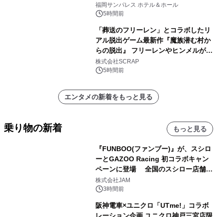
福岡サンパレス ホテル＆ホール
5時間前
「葬送のフリーレン」とコラボしたリ
アル脱出ゲーム最新作『魔族潜む村か
らの脱出』 フリーレンやヒンメルが武
器を手に魔族を見据える描き下ろしメ
株式会社SCRAP
インビジュアル公開
5時間前
エンタメの新着をもっと見る
乗り物の新着
もっと見る
『FUNBOO(ファンブー)』が、スシロ
ーとGAZOO Racing 初コラボキャン
ペーンに登場 全国のスシロー店舗で
GR 4車種の FUNBOO(ミニカー)付き
株式会社JAM
メニューが展開されます
3時間前
阪神電車×ユニクロ「UTme!」コラボ
レーション企画 ユニクロ神戸三宮店限