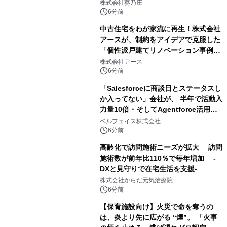
株式会社葵乃庄
6分前
中古住宅をわが家流に再生！株式会社
アースが、制約をアイデアで克服した
「個性派戸建てリノベーション事例5
選」を公開
株式会社アース
6分前
「Salesforceに商談日とステータスし
か入ってない」会社が、 半年で活動入
力量10倍・そしてAgentforce活用へ
── 敷島住宅×bellSalesAI事例公開
ベルフェイス株式会社
6分前
高齢化で訪問施術ニーズが拡大 訪問
施術数が前年比110％で毎年増加 -
DXと見守りで在宅生活を支援-
株式会社からだ元気治療院
6分前
【保育施設向け】火災で命を奪うの
は、炎より先に広がる “煙”。 「火事