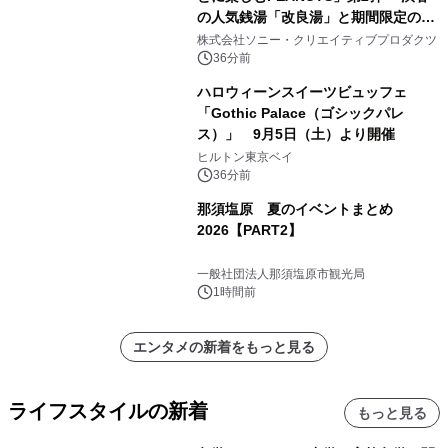
の人気銭湯「改良湯」と期間限定のコ
ラボレーション サウナイキタイコラ
株式会社ソニー・クリエイティブプロダクツ
ボグッズも発売決定！
36分前
ハロウィーンスイーツビュッフェ
「Gothic Palace（ゴシックパレ
ス）」 9月5日（土）より開催
ヒルトン東京ベイ
36分前
那須塩原 夏のイベントまとめ
2026【PART2】
一般社団法人那須塩原市観光局
1時間前
エンタメの新着をもっと見る
ライフスタイルの新着
もっと見る