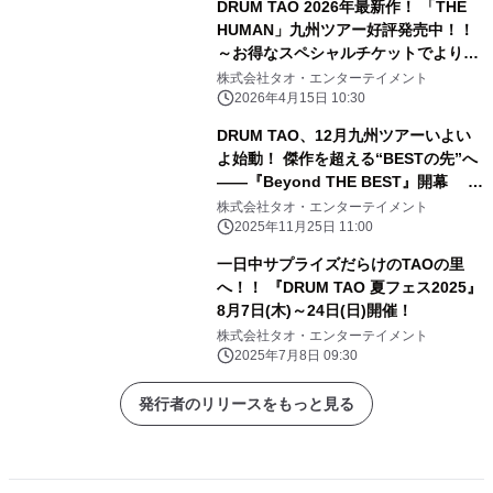
DRUM TAO 2026年最新作！ 「THE
HUMAN」九州ツアー好評発売中！！
～お得なスペシャルチケットでより楽
しいひと時を～
株式会社タオ・エンターテイメント
2026年4月15日 10:30
DRUM TAO、12月九州ツアーいよい
よ始動！ 傑作を超える“BESTの先”へ
――『Beyond THE BEST』開幕 ～
12月限定の企画チケットで特別な体験
株式会社タオ・エンターテイメント
を～
2025年11月25日 11:00
一日中サプライズだらけのTAOの里
へ！！ 『DRUM TAO 夏フェス2025』
8月7日(木)～24日(日)開催！
株式会社タオ・エンターテイメント
2025年7月8日 09:30
発行者のリリースをもっと見る