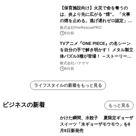
【保育施設向け】火災で命を奪うの
は、炎より先に広がる “煙”。 「火事
の煙を止める。逃げ遅れゼロ認定」提
供開始
株式会社FireRescuePRO
6分前
TVアニメ『ONE PIECE』の名シーン
を自分の手で解き明かす！ メタル製立
体パズル3種が登場！ ～ストーリーと
ギミックが融合した 大人の体験型パズ
株式会社ハナヤマ
ルが8月7日(金)12時より先行予約受付
6分前
開始～
ライフスタイルの新着をもっと見る
ビジネスの新着
もっと見る
かけた瞬間、水餃子 夏限定ギョーザ
スイーツ「水ギョーザモウモウ」を8
月8日新発売