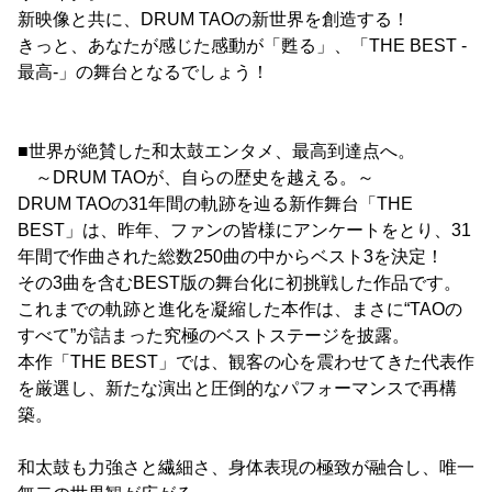
新映像と共に、DRUM TAOの新世界を創造する！
きっと、あなたが感じた感動が「甦る」、「THE BEST -
最高-」の舞台となるでしょう！
■世界が絶賛した和太鼓エンタメ、最高到達点へ。
～DRUM TAOが、自らの歴史を越える。～
DRUM TAOの31年間の軌跡を辿る新作舞台「THE
BEST」は、昨年、ファンの皆様にアンケートをとり、31
年間で作曲された総数250曲の中からベスト3を決定！
その3曲を含むBEST版の舞台化に初挑戦した作品です。
これまでの軌跡と進化を凝縮した本作は、まさに“TAOの
すべて”が詰まった究極のベストステージを披露。
本作「THE BEST」では、観客の心を震わせてきた代表作
を厳選し、新たな演出と圧倒的なパフォーマンスで再構
築。
和太鼓も力強さと繊細さ、身体表現の極致が融合し、唯一