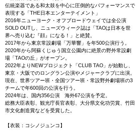
伝統楽器である和太鼓を中心に圧倒的なパフォーマンスで
表現する「THE日本エンターテイメント」
2016年ニューヨーク・オフブロードウェイでは全公演
SOLD OUTし、ニューズウィーク誌は「TAOは日本を世
界へ売り込む『顔』になる！」と絶賛。
2017年から東京常設劇場「万華響」を年500公演行う。
2020年から阿蘇くじゅう国立公園内に絶景の野外常設劇
場「TAOの丘」がオープン。
2022年よりNEWプロジェクト「CLUB TAO」が始動し、
東京・大阪でのロングラン公演やメジャークラブに出演。
現在、世界ツアー班・全国ツアー班・常設野外劇場班の3
チームで年600回の公演を行う。
2024年は、国内356公演 海外67公演を予定。
総務大臣表彰、観光庁長官表彰、大分県文化功労賞、竹田
市文化創造賞などを受賞した。
【衣装：コシノジュンコ】