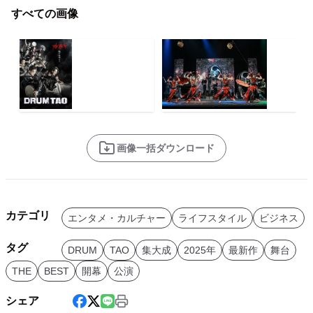
すべての画像
画像一括ダウンロード
カテゴリ
エンタメ・カルチャー
ライフスタイル
ビジネス
タグ
DRUM
TAO
集大成
2025年
最新作
舞台
THE
BEST
開幕
公演
シェア