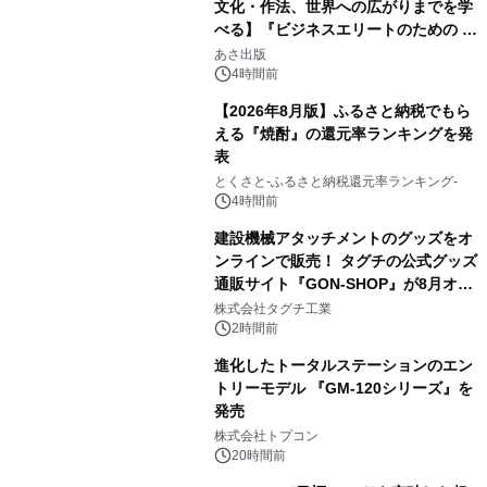
文化・作法、世界への広がりまでを学
べる】『ビジネスエリートのための 教
2
養としての蕎麦』2026年8月25日
あさ出版
（火）発売
4時間前
【2026年8月版】ふるさと納税でもら
える『焼酎』の還元率ランキングを発
表
3
とくさと-ふるさと納税還元率ランキング-
4時間前
建設機械アタッチメントのグッズをオ
ンラインで販売！ タグチの公式グッズ
通販サイト『GON-SHOP』が8月オー
4
プン
株式会社タグチ工業
2時間前
進化したトータルステーションのエン
トリーモデル 『GM-120シリーズ』を
発売
5
株式会社トプコン
20時間前