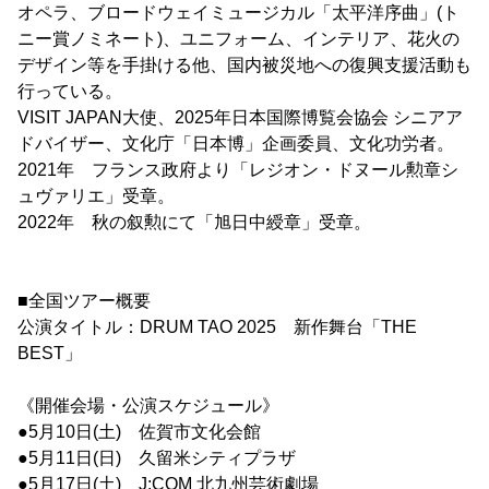
オペラ、ブロードウェイミュージカル「太平洋序曲」(ト
ニー賞ノミネート)、ユニフォーム、インテリア、花火の
デザイン等を手掛ける他、国内被災地への復興支援活動も
行っている。
VISIT JAPAN大使、2025年日本国際博覧会協会 シニアア
ドバイザー、文化庁「日本博」企画委員、文化功労者。
2021年 フランス政府より「レジオン・ドヌール勲章シ
ュヴァリエ」受章。
2022年 秋の叙勲にて「旭日中綬章」受章。
■全国ツアー概要
公演タイトル：DRUM TAO 2025 新作舞台「THE
BEST」
《開催会場・公演スケジュール》
●5月10日(土) 佐賀市文化会館
●5月11日(日) 久留米シティプラザ
●5月17日(土) J:COM 北九州芸術劇場