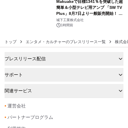
Makuakeで目標1341％を突破した超
簡単＆小型テレビ用アンプ 「SW TV
Plus」8月7日より一般販売開始！ ケ
6
ーブル1本つなぐだけ、テレビの音が
城下工業株式会社
ぐっと豊かに
1時間前
トップ
エンタメ・カルチャーのプレスリリース一覧
株式会
プレスリリース配信
サポート
関連サービス
•
運営会社
•
パートナープログラム