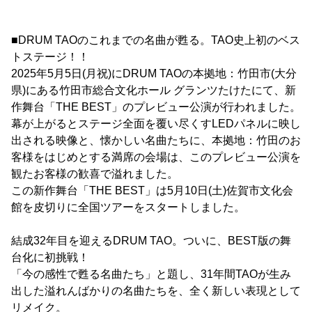
■DRUM TAOのこれまでの名曲が甦る。TAO史上初のベス
トステージ！！
2025年5月5日(月祝)にDRUM TAOの本拠地：竹田市(大分
県)にある竹田市総合文化ホール グランツたけたにて、新
作舞台「THE BEST」のプレビュー公演が行われました。
幕が上がるとステージ全面を覆い尽くすLEDパネルに映し
出される映像と、懐かしい名曲たちに、本拠地：竹田のお
客様をはじめとする満席の会場は、このプレビュー公演を
観たお客様の歓喜で溢れました。
この新作舞台「THE BEST」は5月10日(土)佐賀市文化会
館を皮切りに全国ツアーをスタートしました。
結成32年目を迎えるDRUM TAO。ついに、BEST版の舞
台化に初挑戦！
「今の感性で甦る名曲たち」と題し、31年間TAOが生み
出した溢れんばかりの名曲たちを、全く新しい表現として
リメイク。