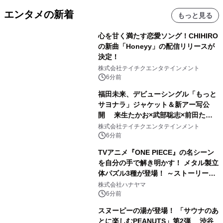
エンタメの新着
もっと見る
心を甘く満たす恋愛ソング！CHIHIRO
の新曲「Honeyy」の配信リリースが
決定！
株式会社テイチクエンタテインメント
6分前
福田未来、デビューシングル「もっと
サヨナラ」ジャケット＆新アー写公
開 来生たかお×武部聡志×前田たか
ひろの豪華タッグ
株式会社テイチクエンタテインメント
6分前
TVアニメ『ONE PIECE』の名シーン
を自分の手で解き明かす！ メタル製立
体パズル3種が登場！ ～ストーリーと
ギミックが融合した 大人の体験型パズ
株式会社ハナヤマ
ルが8月7日(金)12時より先行予約受付
6分前
開始～
スヌーピーの湯が登場！ 「サウナのあ
とに楽しむPEANUTS」第2弾 渋谷