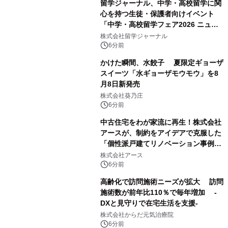
留学ジャーナル、中学・高校留学に関
心を持つ生徒・保護者向けイベント
「中学・高校留学フェア2026 ニュー
ジーランド＆オーストラリア」を
株式会社留学ジャーナル
9/12(土)に開催
6分前
かけた瞬間、水餃子 夏限定ギョーザ
スイーツ「水ギョーザモウモウ」を8
月8日新発売
株式会社葵乃庄
6分前
中古住宅をわが家流に再生！株式会社
アースが、制約をアイデアで克服した
「個性派戸建てリノベーション事例5
選」を公開
株式会社アース
6分前
高齢化で訪問施術ニーズが拡大 訪問
施術数が前年比110％で毎年増加 -
DXと見守りで在宅生活を支援-
株式会社からだ元気治療院
6分前