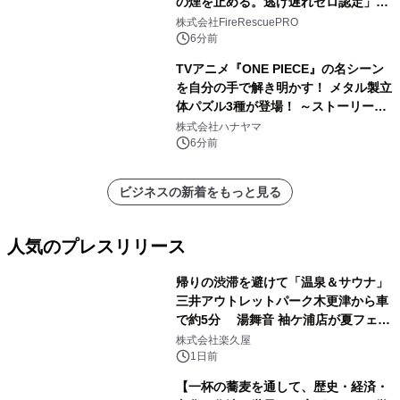
の煙を止める。逃げ遅れゼロ認定」提
供開始
株式会社FireRescuePRO
6分前
TVアニメ『ONE PIECE』の名シーン
を自分の手で解き明かす！ メタル製立
体パズル3種が登場！ ～ストーリーと
ギミックが融合した 大人の体験型パズ
株式会社ハナヤマ
ルが8月7日(金)12時より先行予約受付
6分前
開始～
ビジネスの新着をもっと見る
人気のプレスリリース
帰りの渋滞を避けて「温泉＆サウナ」
三井アウトレットパーク木更津から車
で約5分 湯舞音 袖ケ浦店が夏フェア
1
メニューを提供
株式会社楽久屋
1日前
【一杯の蕎麦を通して、歴史・経済・