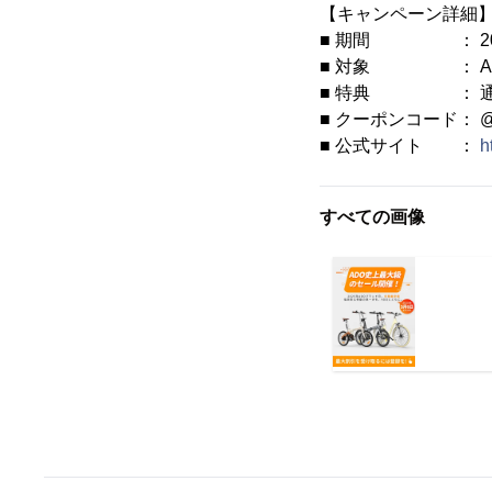
【キャンペーン詳細
■ 期間 ： 2025
■ 対象 ： AD
■ 特典 ： 通常割引
■ クーポンコード： @P
■ 公式サイト ：
h
すべての画像