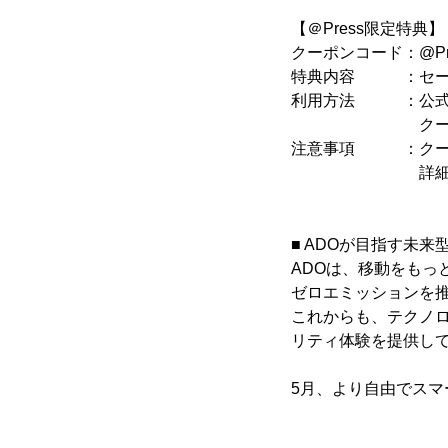
【＠Press限定特典】
クーポンコード：@Pre
特典内容 ：セール価
利用方法 ：公式オ
クーポンコー
注意事項 ：クー
詳細は公式サ
■ ADOが目指す未来
ADOは、移動をも
ゼロエミッションを
これからも、テクノ
リティ体験を提供し
5月、より自由でスマ