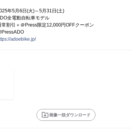
】
年5月6日(火)～5月31日(土)
O全電動自転車モデル
＋＠Press限定12,000円OFFクーポン
ressADO
ttps://adoebike.jp/
画像一括ダウンロード