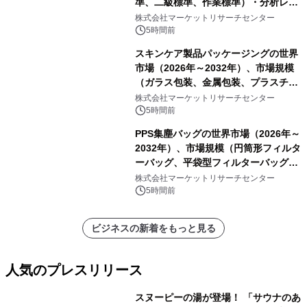
準、二級標準、作業標準）・分析レポ
ートを発表
株式会社マーケットリサーチセンター
5時間前
スキンケア製品パッケージングの世界
市場（2026年～2032年）、市場規模
（ガラス包装、金属包装、プラスチッ
ク包装、その他）・分析レポートを発
株式会社マーケットリサーチセンター
表
5時間前
PPS集塵バッグの世界市場（2026年～
2032年）、市場規模（円筒形フィルタ
ーバッグ、平袋型フィルターバッグ、
プリーツフィルターバッグ、その
株式会社マーケットリサーチセンター
他）・分析レポートを発表
5時間前
ビジネスの新着をもっと見る
人気のプレスリリース
スヌーピーの湯が登場！ 「サウナのあ