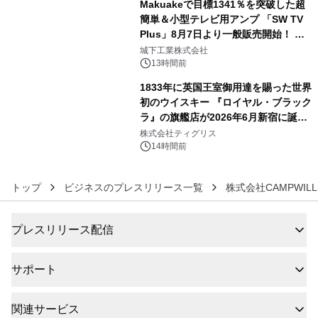
Makuakeで目標1341％を突破した超
簡単＆小型テレビ用アンプ 「SW TV
Plus」8月7日より一般販売開始！ ケ
5
ーブル1本つなぐだけ、テレビの音が
城下工業株式会社
ぐっと豊かに
13時間前
1833年に英国王室御用達を賜った世界
初のウイスキー 『ロイヤル・ブラック
ラ』の旗艦店が2026年6月新宿に誕
6
生 バカルディ ジャパンと連携した
株式会社ティグリス
没入型バー「BAR Arca」
14時間前
トップ
ビジネスのプレスリリース一覧
株式会社CAMPWILL
プレスリリース配信
サポート
関連サービス