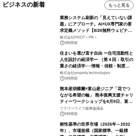
ビジネスの新着
もっと見る
業務システム刷新の「見えていない課
題」にアプローチ。AI×UX専門家の要
求定義メソッド【8/26無料ウェビナ
ー】株式会社PIVOT
株式会社PIVOT＜PR＞
3時間前
住まいを選び直す自由 ー住宅流動性と
人生設計の経済学ー （第４回：取引の
重さの経済学──情報・信頼・制度を
PropTechはどう組み替えるか）｜
株式会社property technologies
PropTech-Lab
3時間前
熊本産胡蝶蘭×富山産ジニア「花でつ
ながる希望の輪」 熊本復興支援チャリ
ティーワークショップを8月9日、富
山・射水で開催
フラワーライフ振興協議会
5時間前
耐性基準の世界市場（2026年～2032
年）、市場規模（国家標準、一級標