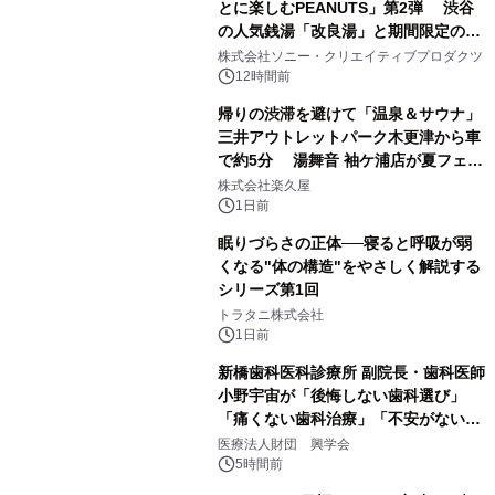
とに楽しむPEANUTS」第2弾 渋谷
の人気銭湯「改良湯」と期間限定のコ
1
ラボレーション サウナイキタイコラ
株式会社ソニー・クリエイティブプロダクツ
ボグッズも発売決定！
12時間前
帰りの渋滞を避けて「温泉＆サウナ」
三井アウトレットパーク木更津から車
で約5分 湯舞音 袖ケ浦店が夏フェア
2
メニューを提供
株式会社楽久屋
1日前
眠りづらさの正体──寝ると呼吸が弱
くなる"体の構造"をやさしく解説する
シリーズ第1回
3
トラタニ株式会社
1日前
新橋歯科医科診療所 副院長・歯科医師
小野宇宙が「後悔しない歯科選び」
「痛くない歯科治療」「不安がない治
4
療計画」をテーマに専門監修
医療法人財団 興学会
5時間前