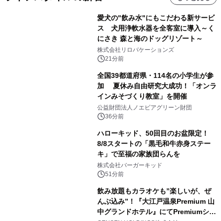
愛犬の"飲み水"にもこだわる新サービ
ス 犬用浄軟水器を全客室に導入～く
にさき 森と海のドッグリゾート～
株式会社リロバケーションズ
21分前
全国39都道府県・114名の小学生が参
加 夏休み自由研究大成功！「オンラ
インみそづくり教室」を開催
公益財団法人ノエビアグリーン財団
36分前
ハローキッド、50回目のお盆限定！
8/8スタートの「黒毛和牛赤身ステー
キ」で至福の家族団らんを
株式会社バーガーキッド
51分前
飲み放題もカラオケも”楽しいが、ぜ
んぶ込み”！『大江戸温泉Premium 山
中グランドホテル』にてPremiumシリ