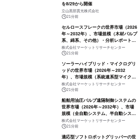
を8/29から開催
立山黒部貫光株式会社
21分前
セルロースフレークの世界市場（2026
年～2032年）、市場規模（木材パルプ
系、綿系、その他）・分析レポートを
発表
株式会社マーケットリサーチセンター
21分前
ソーラーハイブリッド・マイクログリ
ッドの世界市場（2026年～2032
年）、市場規模（系統連系型マイクロ
グリッド、独立型マイクログリッ
株式会社マーケットリサーチセンター
ド）・分析レポートを発表
21分前
船舶用油圧バルブ遠隔制御システムの
世界市場（2026年～2032年）、市場
規模（全自動システム、半自動システ
ム）・分析レポートを発表
株式会社マーケットリサーチセンター
21分前
適応型ソフトロボットグリッパーの世