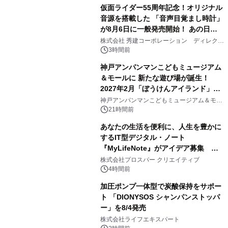
仮面ライダー55周年記念！オリジナル
音源を搭載した 「音声目覚まし時計」
が8月6日に一般発売開始！ あの日の
2
大興奮が今甦る
株式会社 秀建コーポレーション ディレクト
アートギャラリー
3時間前
神戸アンパンマンこどもミュージアム
＆モールに 新たな遊び場が誕生！
2027年2月「ぼうけんアイランド」が
3
オープン
神戸アンパンマンこどもミュージアム＆モー
ル
21時間前
あなたの生活を便利に、人生を豊かに
するIT型デジタル・ノート
『MyLifeNote』がアイデア募集 優
4
秀賞100名に1年間無償試用
株式会社プロスパー クリエイティブ
4時間前
加圧ポンプ一体型で炭酸保持をサポー
ト 「DIONYSOS シャンパンストッパ
ー」を8/4発売
5
株式会社ライフエキスパート