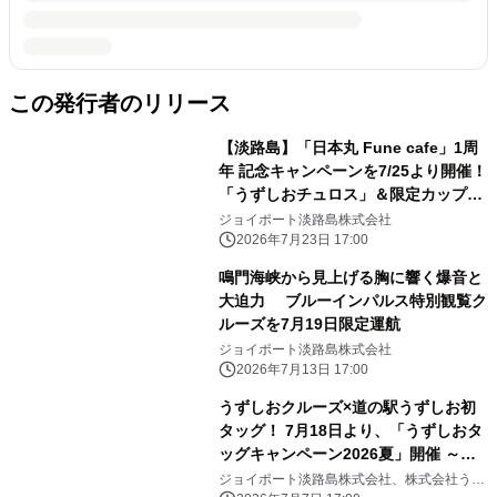
この発行者のリリース
【淡路島】「日本丸 Fune cafe」1周
年 記念キャンペーンを7/25より開催！
「うずしおチュロス」＆限定カップが
登場
ジョイポート淡路島株式会社
2026年7月23日 17:00
鳴門海峡から見上げる胸に響く爆音と
大迫力 ブルーインパルス特別観覧ク
ルーズを7月19日限定運航
ジョイポート淡路島株式会社
2026年7月13日 17:00
うずしおクルーズ×道の駅うずしお初
タッグ！ 7月18日より、「うずしおタ
ッグキャンペーン2026夏」開催 ～こ
の夏、うずしお界隈がアツい！～
ジョイポート淡路島株式会社、株式会社うず
のくに南あわじ