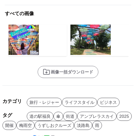
すべての画像
画像一括ダウンロード
カテゴリ
旅行・レジャー
ライフスタイル
ビジネス
タグ
道の駅福良
傘
街道
アンブレラスカイ
2025
開催
梅雨空
うずしおクルーズ
淡路島
雨