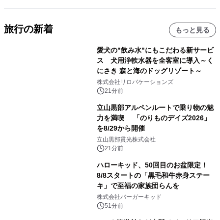
旅行の新着
もっと見る
愛犬の"飲み水"にもこだわる新サービ
ス 犬用浄軟水器を全客室に導入～く
にさき 森と海のドッグリゾート～
株式会社リロバケーションズ
21分前
立山黒部アルペンルートで乗り物の魅
力を満喫 「のりものデイズ2026」
を8/29から開催
立山黒部貫光株式会社
21分前
ハローキッド、50回目のお盆限定！
8/8スタートの「黒毛和牛赤身ステー
キ」で至福の家族団らんを
株式会社バーガーキッド
51分前