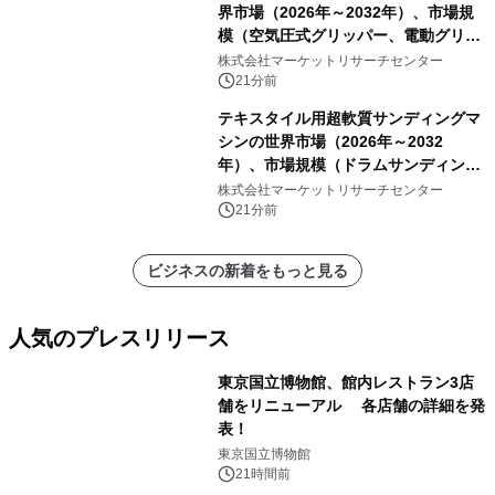
界市場（2026年～2032年）、市場規
模（空気圧式グリッパー、電動グリッ
パー）・分析レポートを発表
株式会社マーケットリサーチセンター
21分前
テキスタイル用超軟質サンディングマ
シンの世界市場（2026年～2032
年）、市場規模（ドラムサンディング
マシン、ジェットサンディングマシ
株式会社マーケットリサーチセンター
ン、ローラーサンディングマシン、そ
21分前
の他）・分析レポートを発表
ビジネスの新着をもっと見る
人気のプレスリリース
東京国立博物館、館内レストラン3店
舗をリニューアル 各店舗の詳細を発
表！
1
東京国立博物館
21時間前