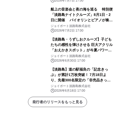
2026年7月7日 17:00
船上の音楽会と夜の海を巡る 特別便
「淡路島ナイトクルーズ」8月1日・2
日に開催 バイオリンとピアノが奏で
る、星空のハーモニー
ジョイポート淡路島株式会社
2026年7月2日 17:00
【淡路島・うずしおクルーズ】子ども
たちの感性を弾けさせる 巨大アクリル
「おえかきスポット」が今夏パワーア
ップして復活！
ジョイポート淡路島株式会社
2026年6月30日 17:00
【淡路島】道の駅福良の「記念きっ
ぷ」が累計1万枚突破！ 7月18日よ
り、先着300名限定の「非売品きっ
ぷ」を特別配布
ジョイポート淡路島株式会社
2026年6月18日 17:00
発行者のリリースをもっと見る