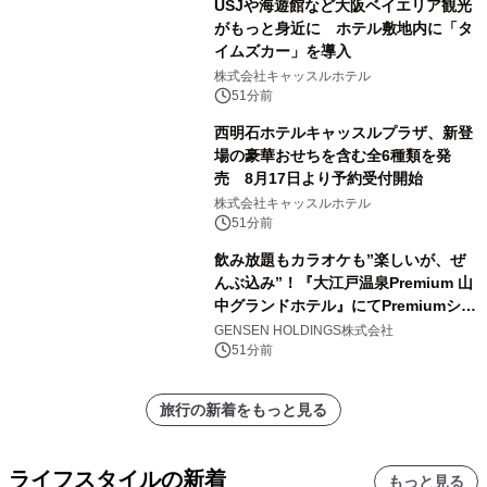
USJや海遊館など大阪ベイエリア観光
がもっと身近に ホテル敷地内に「タ
イムズカー」を導入
株式会社キャッスルホテル
51分前
西明石ホテルキャッスルプラザ、新登
場の豪華おせちを含む全6種類を発
売 8月17日より予約受付開始
株式会社キャッスルホテル
51分前
飲み放題もカラオケも”楽しいが、ぜ
んぶ込み”！『大江戸温泉Premium 山
中グランドホテル』にてPremiumシリ
ーズ初のオールインクルーシブ導入
GENSEN HOLDINGS株式会社
51分前
旅行の新着をもっと見る
ライフスタイルの新着
もっと見る