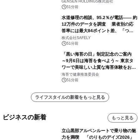
ーズ初のオールインクルーシブ導入
GENSEN HOLDINGS株式会社
51分前
水道修理の相談、95.2％が電話―― 約
12万件のデータを調査 業者別の応
答率には最大84ポイント差、 「つな
がりやすさ」も選定基準に
株式会社SAFELY
51分前
「黒い海苔の日」制定記念のご案内
～9月6日は海苔を食べよう～ 東京タ
ワーで美味しい上質な海苔体験をお届
けします！
海苔で健康推進委員会
51分前
ライフスタイルの新着をもっと見る
ビジネスの新着
もっと見る
立山黒部アルペンルートで乗り物の魅
力を満喫 「のりものデイズ2026」