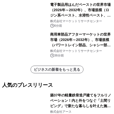
電子製品用はんだペーストの世界市場
（2026年～2032年）、市場規模（ロ
ジン系ペースト、水溶性ペースト、ノ
ークリーンペースト）・分析レポート
株式会社マーケットリサーチセンター
を発表
6分前
商用車部品アフターマーケットの世界
市場（2026年～2032年）、市場規模
（パワートレイン部品、シャシー部
品、ボディ・キャビン部品、電気・電
株式会社マーケットリサーチセンター
子部品、インテリア・快適性部品）・
36分前
分析レポートを発表
ビジネスの新着をもっと見る
人気のプレスリリース
築37年の軽量鉄骨造戸建てをフルリノ
ベーション！内と外をつなぐ「土間リ
ビング」で新たな暮らしを叶えた施工
1
事例を株式会社アースが公開
株式会社アース