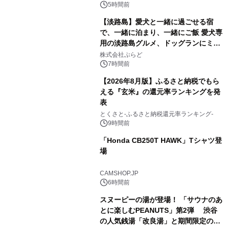
5時間前
【淡路島】愛犬と一緒に過ごせる宿
で、一緒に泊まり、一緒にご飯 愛犬専
用の淡路島グルメ、ドッグランにミニ
2
プール グランピングとトレーラーハウ
株式会社ぷらど
スの2施設で
7時間前
【2026年8月版】ふるさと納税でもら
える『玄米』の還元率ランキングを発
表
3
とくさと-ふるさと納税還元率ランキング-
9時間前
「Honda CB250T HAWK」Tシャツ登
場
4
CAMSHOP.JP
6時間前
スヌーピーの湯が登場！ 「サウナのあ
とに楽しむPEANUTS」第2弾 渋谷
の人気銭湯「改良湯」と期間限定のコ