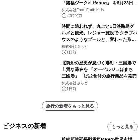
「諸福ジーク×Lifehug」 を8月23日
(日)開催
株式会社From Earth Kids
22時間前
時間に追われず、丸ごと1日淡路島グ
ルメと観光、レジャー施設で クラブハ
ウスのようなプールと、変わった形の
サウナも 「THE BOXY AWAJI」のお
株式会社ぷらど
得な素泊まり連泊プランで
1日前
北前船の歴史が息づく港町・三国湊で
上質な滞在を 「オーベルジュほまち
三國湊」 1泊2食付の旅行商品を発売
株式会社ぷらど
1日前
旅行の新着をもっと見る
ビジネスの新着
もっと見る
航続距離延長型電気MPVの世界市場