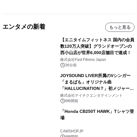
エンタメの新着
もっと見る
【エニタイムフィットネス 国内の会員
数120万人突破】グランドオープンの
西小山店が世界6,000店舗目で達成！
株式会社Fast Fitness Japan
36分前
JOYSOUND LIVER所属のVシンガー
「まるぱも」オリジナル曲
「HALLUCINATION？」初メジャー配
信リリース決定！
株式会社テイチクエンタテインメント
6時間前
「Honda CB250T HAWK」Tシャツ登
場
CAMSHOP.JP
6時間前