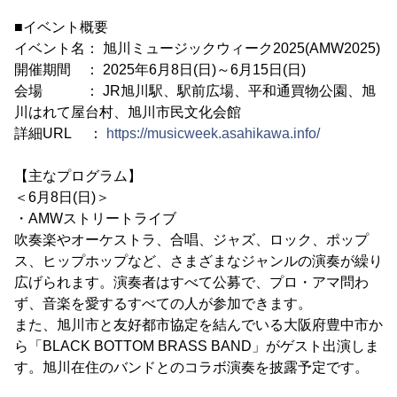
■イベント概要
イベント名： 旭川ミュージックウィーク2025(AMW2025)
開催期間 ： 2025年6月8日(日)～6月15日(日)
会場 ： JR旭川駅、駅前広場、平和通買物公園、旭
川はれて屋台村、旭川市民文化会館
詳細URL ：
https://musicweek.asahikawa.info/
【主なプログラム】
＜6月8日(日)＞
・AMWストリートライブ
吹奏楽やオーケストラ、合唱、ジャズ、ロック、ポップ
ス、ヒップホップなど、さまざまなジャンルの演奏が繰り
広げられます。演奏者はすべて公募で、プロ・アマ問わ
ず、音楽を愛するすべての人が参加できます。
また、旭川市と友好都市協定を結んでいる大阪府豊中市か
ら「BLACK BOTTOM BRASS BAND」がゲスト出演しま
す。旭川在住のバンドとのコラボ演奏を披露予定です。