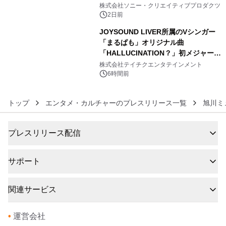
5
ラボレーション サウナイキタイコラ
株式会社ソニー・クリエイティブプロダクツ
ボグッズも発売決定！
2日前
JOYSOUND LIVER所属のVシンガー
「まるぱも」オリジナル曲
「HALLUCINATION？」初メジャー配
6
信リリース決定！
株式会社テイチクエンタテインメント
6時間前
トップ
エンタメ・カルチャーのプレスリリース一覧
旭川ミ
プレスリリース配信
サポート
関連サービス
•
運営会社