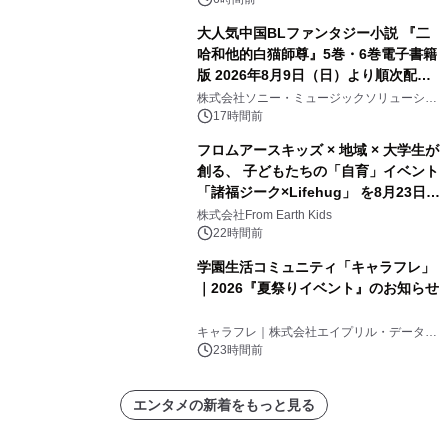
大人気中国BLファンタジー小説 『二
哈和他的白猫師尊』5巻・6巻電子書籍
版 2026年8月9日（日）より順次配信
開始
株式会社ソニー・ミュージックソリューショ
ンズ
17時間前
フロムアースキッズ × 地域 × 大学生が
創る、 子どもたちの「自育」イベント
「諸福ジーク×Lifehug」 を8月23日
(日)開催
株式会社From Earth Kids
22時間前
学園生活コミュニティ「キャラフレ」
｜2026『夏祭りイベント』のお知らせ
キャラフレ｜株式会社エイプリル・データ・
デザインズ
23時間前
エンタメの新着をもっと見る