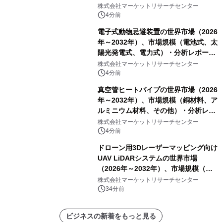
分析レポートを発表
株式会社マーケットリサーチセンター
4分前
電子式動物忌避装置の世界市場（2026
年～2032年）、市場規模（電池式、太
陽光発電式、電力式）・分析レポート
を発表
株式会社マーケットリサーチセンター
4分前
真空管ヒートパイプの世界市場（2026
年～2032年）、市場規模（銅材料、ア
ルミニウム材料、その他）・分析レポ
ートを発表
株式会社マーケットリサーチセンター
4分前
ドローン用3Dレーザーマッピング向け
UAV LiDARシステムの世界市場
（2026年～2032年）、市場規模（長
距離LiDARシステム、中距離LiDARシ
株式会社マーケットリサーチセンター
ステム、短距離LiDARシステム）・分
34分前
析レポートを発表
ビジネスの新着をもっと見る