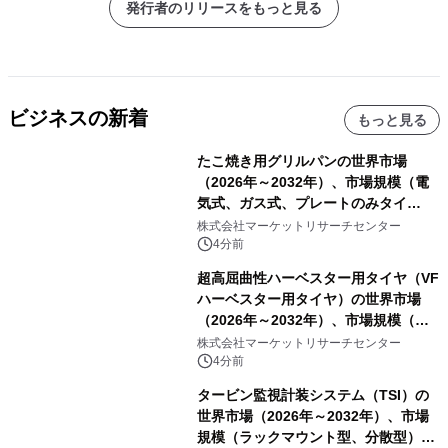
発行者のリリースをもっと見る
ビジネスの新着
もっと見る
たこ焼き用グリルパンの世界市場
（2026年～2032年）、市場規模（電
気式、ガス式、プレートのみタイ
プ）・分析レポートを発表
株式会社マーケットリサーチセンター
4分前
超高屈曲性ハーベスター用タイヤ（VF
ハーベスター用タイヤ）の世界市場
（2026年～2032年）、市場規模（後
輪駆動、前輪操舵）・分析レポートを
株式会社マーケットリサーチセンター
発表
4分前
タービン監視計装システム（TSI）の
世界市場（2026年～2032年）、市場
規模（ラックマウント型、分散型）・