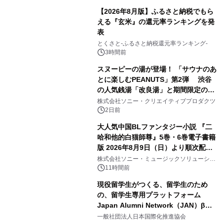
【2026年8月版】ふるさと納税でもら
える『玄米』の還元率ランキングを発
表
1
とくさと-ふるさと納税還元率ランキング-
3時間前
スヌーピーの湯が登場！ 「サウナのあ
とに楽しむPEANUTS」第2弾 渋谷
の人気銭湯「改良湯」と期間限定のコ
2
ラボレーション サウナイキタイコラ
株式会社ソニー・クリエイティブプロダクツ
ボグッズも発売決定！
2日前
大人気中国BLファンタジー小説 『二
哈和他的白猫師尊』5巻・6巻電子書籍
版 2026年8月9日（日）より順次配信
3
開始
株式会社ソニー・ミュージックソリューショ
ンズ
11時間前
現役留学生がつくる、留学生のため
の、留学生専用プラットフォーム
Japan Alumni Network（JAN）β版
4
をリリース
一般社団法人日本国際化推進協会