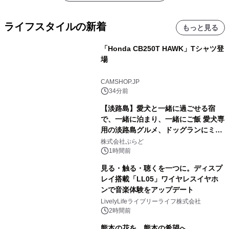
ライフスタイルの新着
もっと見る
「Honda CB250T HAWK」Tシャツ登
場
CAMSHOP.JP
34分前
【淡路島】愛犬と一緒に過ごせる宿
で、一緒に泊まり、一緒にご飯 愛犬専
用の淡路島グルメ、ドッグランにミニ
プール グランピングとトレーラーハウ
株式会社ぷらど
スの2施設で
1時間前
見る・触る・聴くを一つに。ディスプ
レイ搭載「LL05」ワイヤレスイヤホ
ンで音楽体験をアップデート
LivelyLifeライブリーライフ株式会社
2時間前
熊本の花を、熊本の希望へ。