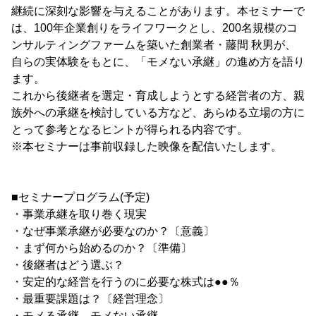
継続に深刻な影響を与えることがあります。本セミナーで
は、100年企業創りをライフワークとし、200名規模のコ
ンサルティングファームを築いた創業者・藤間 秋男が、
自らの実体験をもとに、「モメない承継」の進め方を語り
ます。
これから後継者を選定・育成しようとする経営者の方、親
族外への承継を検討している方など、あらゆる立場の方に
とって参考となるヒントが得られる内容です。
※本セミナーは事前収録した映像を配信いたします。
■セミナープログラム(予定)
・事業承継を取り巻く現実
・なぜ事業承継が必要なのか？〔意義〕
・まず何から始めるのか？〔準備〕
・後継者はどう選ぶ？
・安定的な経営を行うのに必要な株式は●●％
・最重要課題は？〔経営理念〕
・モメる承継、モメない承継