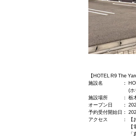
【HOTEL R9 The 
施設名 ： HOTEL 
(ホテル アール
施設場所 ： 栃木県
オープン日 ： 2025
予約受付開始日： 2025
アクセス ： 【お
【電車】真岡鐵
「真岡駅」よ