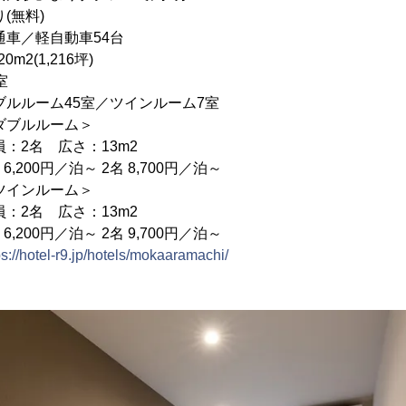
無料)
車／軽自動車54台
2(1,216坪)
室
ルルーム45室／ツインルーム7室
ルーム＞
広さ：13m2
／泊～ 2名 8,700円／泊～
ルーム＞
広さ：13m2
／泊～ 2名 9,700円／泊～
ps://hotel-r9.jp/hotels/mokaaramachi/