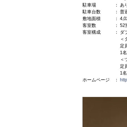
駐車場 ： あり(
駐車台数 ： 普通
敷地面積 ： 4,020m
客室数 ： 52
客室構成 ： ダブ
＜ダブル
定員：2名 
1名 6,200円
＜ツイン
定員：2名 
1名 6,200円
ホームページ ：
htt