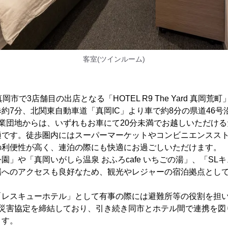
客室(ツインルーム)
岡市で3店舗目の出店となる「HOTEL R9 The Yard 真岡
約7分、北関東自動車道「真岡IC」より車で約8分の県道46号
業団地からは、いずれもお車にて20分未満でお越しいただけ
適です。徒歩圏内にはスーパーマーケットやコンビニエンスス
の利便性が高く、連泊の際にも快適にお過ごしいただけます。
園」や「真岡いがしら温泉 おふろcafe いちごの湯」、「SL
場へのアクセスも良好なため、観光やレジャーの宿泊拠点とし
「レスキューホテル」として有事の際には避難所等の役割を担
(木)に災害協定を締結しており、引き続き同市とホテル間で連携を
ます。