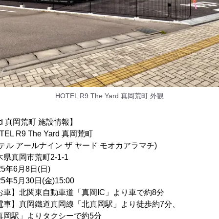
HOTEL R9 The Yard 真岡荒町 外観
Yard 真岡荒町 施設情報】
R9 The Yard 真岡荒町
ナイン ザ ヤード モオカアラマチ)
真岡市荒町2-1-1
年6月8日(日)
年5月30日(金)15:00
車】北関東自動車道「真岡IC」より車で約8分
道真岡線「北真岡駅」より徒歩約7分、
りタクシーで約5分