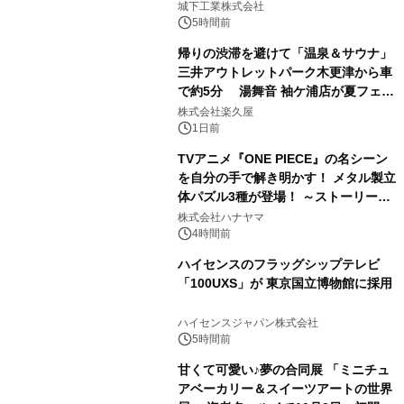
ーブル1本つなぐだけ、テレビの音が
城下工業株式会社
ぐっと豊かに
5時間前
帰りの渋滞を避けて「温泉＆サウナ」
三井アウトレットパーク木更津から車
で約5分 湯舞音 袖ケ浦店が夏フェア
3
メニューを提供
株式会社楽久屋
1日前
TVアニメ『ONE PIECE』の名シーン
を自分の手で解き明かす！ メタル製立
体パズル3種が登場！ ～ストーリーと
4
ギミックが融合した 大人の体験型パズ
株式会社ハナヤマ
ルが8月7日(金)12時より先行予約受付
4時間前
開始～
ハイセンスのフラッグシップテレビ
「100UXS」が 東京国立博物館に採用
5
ハイセンスジャパン株式会社
5時間前
甘くて可愛い♪夢の合同展 「ミニチュ
アベーカリー＆スイーツアートの世界