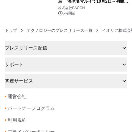
展」 海老名マルイで10月2日～初開
6
催！
株式会社BACON
5時間前
トップ
テクノロジーのプレスリリース一覧
イオリア株式会
プレスリリース配信
サポート
関連サービス
•
運営会社
•
パートナープログラム
•
利用規約
•
プライバシーポリシー