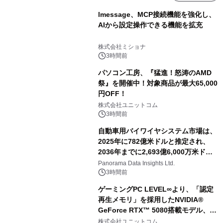
lmessage、MCP接続機能を強化し、
AIから設定操作できる機能を拡充
株式会社ミショナ
3時間前
パソコン工房、『猛進！怒涛のAMD
祭』を開催中！対象商品が最大65,000
円OFF！
株式会社ユニットコム
3時間前
自動車用バイワイヤシステム市場は、
2025年に782億米ドルと推定され、
2036年までに2,693億6,000万米ドル
に達すると予測されており、予測期間
Panorama Data Insights Ltd.
（2026年～2036年）
3時間前
ゲーミングPC LEVEL∞より、「認定
再生メモリ」を採用したNVIDIA®
GeForce RTX™ 5080搭載モデル、
NVIDIA® GeForce RTX™ 5070 Ti搭
株式会社ユニットコム