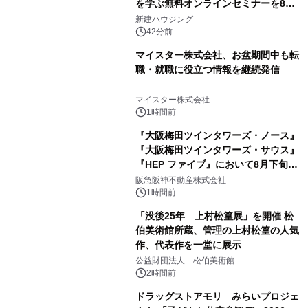
を学ぶ無料オンラインセミナーを8月
20日に開催
新建ハウジング
42分前
マイスター株式会社、お盆期間中も転
職・就職に役立つ情報を継続発信
マイスター株式会社
1時間前
『大阪梅田ツインタワーズ・ノース』
『大阪梅田ツインタワーズ・サウス』
『HEP ファイブ』において8月下旬か
ら 「オフサイト型コーポレートPPA」
阪急阪神不動産株式会社
による 再生可能エネルギー電力の使用
1時間前
を開始します
「没後25年 上村松篁展」を開催 松
伯美術館所蔵、管理の上村松篁の人気
作、代表作を一堂に展示
公益財団法人 松伯美術館
2時間前
ドラッグストアモリ みらいプロジェ