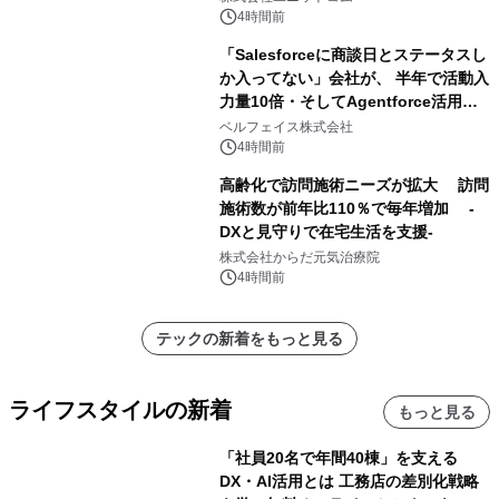
載モデルを販売開始
4時間前
「Salesforceに商談日とステータスし
か入ってない」会社が、 半年で活動入
力量10倍・そしてAgentforce活用へ
── 敷島住宅×bellSalesAI事例公開
ベルフェイス株式会社
4時間前
高齢化で訪問施術ニーズが拡大 訪問
施術数が前年比110％で毎年増加 -
DXと見守りで在宅生活を支援-
株式会社からだ元気治療院
4時間前
テックの新着をもっと見る
ライフスタイルの新着
もっと見る
「社員20名で年間40棟」を支える
DX・AI活用とは 工務店の差別化戦略