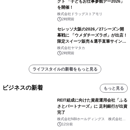
クト 「子どもお仕事参観デー2026」
を開催！
株式会社ドラッグストアモリ
2時間前
セレッソ大阪の2026／27シーズン開
幕戦に 「ウメダチーズラボ」が出店！
限定スイーツ販売＆選手直筆サイング
ッズが当たる抽選会を 8月8日に開催
株式会社ヤマタカ
2時間前
ライフスタイルの新着をもっと見る
ビジネスの新着
もっと見る
REIT組成に向けた資産運用会社「ふる
さとパートナーズ」に 足利銀行が出資
完了
株式会社NBIホールディングス 株式会社
PROSPER
12分前