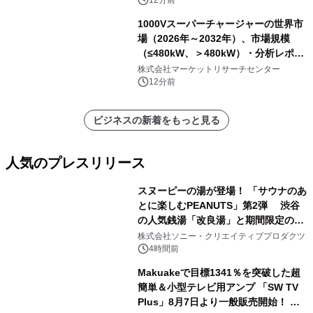
ーサウンダー）・分析レポートを発表
1000Vスーパーチャージャーの世界市
場（2026年～2032年）、市場規模
（≤480kW、＞480kW）・分析レポー
トを発表
株式会社マーケットリサーチセンター
12分前
ビジネスの新着をもっと見る
人気のプレスリリース
スヌーピーの湯が登場！ 「サウナのあ
とに楽しむPEANUTS」第2弾 渋谷
の人気銭湯「改良湯」と期間限定のコ
1
ラボレーション サウナイキタイコラ
株式会社ソニー・クリエイティブプロダクツ
ボグッズも発売決定！
4時間前
Makuakeで目標1341％を突破した超
簡単＆小型テレビ用アンプ 「SW TV
Plus」8月7日より一般販売開始！ ケ
2