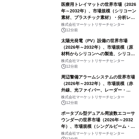
医療用トレイマットの世界市場（2026
年～2032年）、市場規模（シリコーン
素材、プラスチック素材）・分析レポ
ートを発表
株式会社マーケットリサーチセンター
12分前
太陽光発電（PV）設備の世界市場
（2026年～2032年）、市場規模（原
材料からシリコンへの製造、シリコン
からインゴットへの製造、インゴット
株式会社マーケットリサーチセンター
からウェハーへの製造、ウェハーから
12分前
セルへの製造、セルからモジュールへ
周辺警備アラームシステムの世界市場
の製造）・分析レポートを発表
（2026年～2032年）、市場規模（赤
外線、光ファイバー、レーダー・
LiDAR、マイクロ波バリア、その
株式会社マーケットリサーチセンター
他）・分析レポートを発表
12分前
ポータブル型デュアル周波数エコーサ
ウンダーの世界市場（2026年～2032
年）、市場規模（シングルビーム・エ
コーサウンダー、マルチビーム・エコ
株式会社マーケットリサーチセンター
12分前