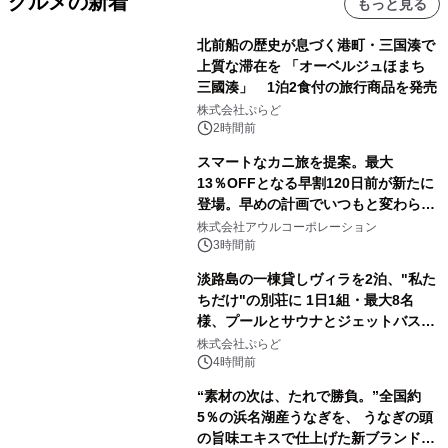
グルメの新着
もっと見る
北前船の歴史が息づく港町・三国湊で
上質な滞在を 「オーベルジュほまち
三國湊」 1泊2食付の旅行商品を発売
株式会社ぷらど
2時間前
スマートなカニ旅を提案。最大
13％OFFとなる早割120日前が新たに
登場。早めの計画でいつもと変わらぬ
大人の冬旅を。ー夕日ヶ浦温泉「佳松
株式会社アウルコーポレーション
苑 別邸ふうか」ー
3時間前
淡路島の一棟貸しヴィラを2泊、"私た
ちだけ"の別荘に 1日1組・最大8名
様、プールとサウナとジェットバス付
きで Villa Mon Temps AWAJIの連泊
株式会社ぷらど
素泊りプラン
4時間前
“素材の次は、たれで勝負。”全国約
5％の浜名湖産うなぎを、 うなぎの頭
の旨味エキスで仕上げた新ブランド