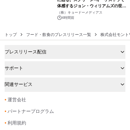
体感するジョン・ウィリアムズの世
6
界。ジョン・ウィリアムズ：シネマ・
（株）キョードーメディアス
スペクタキュラー・コンサート 開催決
4時間前
定！
トップ
フード・飲食のプレスリリース一覧
株式会社モント
プレスリリース配信
サポート
関連サービス
•
運営会社
•
パートナープログラム
•
利用規約