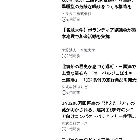
浅い呼吸が"二酸化炭素過剰"を生み、
爆睡型の危険な眠りをつくる構造を解
説
トラタニ株式会社
2時間前
【名城大学】ボランティア協議会が熊
本地震で募金活動を実施
学校法人 名城大学
2時間前
北前船の歴史が息づく港町・三国湊で
上質な滞在を 「オーベルジュほまち
三國湊」 1泊2食付の旅行商品を発売
株式会社ぷらど
2時間前
SNS200万回再生の「消えたドア」の
謎が明かされる、建築面積9坪のシニ
ア向けコンパクトバリアフリー住宅が
誕生
株式会社アース
3時間前
コパッケージド・オプティクス