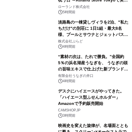
祝う日 ～Roland Store Tokyoで実機
2
を展示しての 記念キャンペーンを開
ローランド株式会社
催 英国ラジオ「NTS」の 特別プログ
5時間前
ラムや、「TR-808」を愛する伝説的
淡路島の一棟貸しヴィラを2泊、"私た
アーティストを フィーチャーしたアニ
ちだけ"の別荘に 1日1組・最大8名
メーションを公開～
様、プールとサウナとジェットバス付
3
きで Villa Mon Temps AWAJIの連泊
株式会社ぷらど
素泊りプラン
4時間前
“素材の次は、たれで勝負。”全国約
5％の浜名湖産うなぎを、 うなぎの頭
の旨味エキスで仕上げた新ブランド
4
「井口の誉」誕生
有限会社うなぎの井口
4時間前
デスクにハイエースがやってきた。
「ハイエース型ふせんホルダー」
Amazonで予約販売開始
5
CAMSHOP.JP
3時間前
映画史を変えた旋律が、名場面ととも
に甦る。スクリーン×オーケストラで