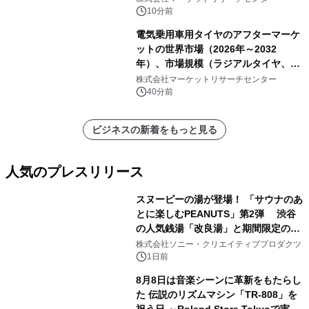
10分前
電気乗用車用タイヤのアフターマーケ
ットの世界市場（2026年～2032
年）、市場規模（ラジアルタイヤ、サ
イドウォール補強タイヤ、その他）・
株式会社マーケットリサーチセンター
分析レポートを発表
40分前
ビジネスの新着をもっと見る
人気のプレスリリース
スヌーピーの湯が登場！ 「サウナのあ
とに楽しむPEANUTS」第2弾 渋谷
の人気銭湯「改良湯」と期間限定のコ
1
ラボレーション サウナイキタイコラ
株式会社ソニー・クリエイティブプロダクツ
ボグッズも発売決定！
1日前
8月8日は音楽シーンに革新をもたらし
た 伝説のリズムマシン「TR-808」を