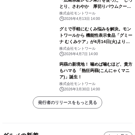
『広島県産レモン果汁を使った しっ
とり、さわやか 厚切りバウムクーヘ
ン』 期間限定で発売
株式会社モントワール
2026年4月13日 14:00
グミで手軽にむくみ悩みを解決。モン
トワールから 機能性表示食品「グミー
ナ むくみケア」が4月14日(火)より新
発売
株式会社モントワール
2026年4月7日 14:00
蒟蒻の新境地！ 噛めば噛むほど、貴方
もハマる 「熱狂蒟蒻(こんにゃくマニ
ア)」誕生！
株式会社モントワール
2026年3月30日 14:00
発行者のリリースをもっと見る