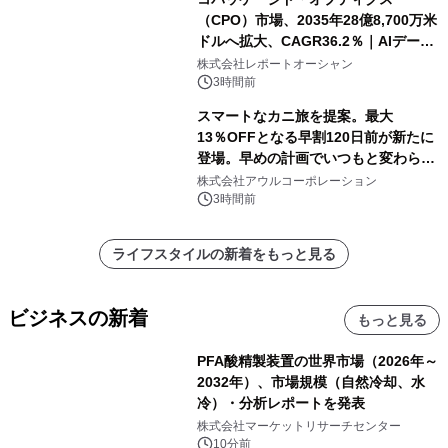
（CPO）市場、2035年28億8,700万米
ドルへ拡大、CAGR36.2％｜AIデータ
センター・高速光通信需要が成長を加
株式会社レポートオーシャン
速
3時間前
スマートなカニ旅を提案。最大
13％OFFとなる早割120日前が新たに
登場。早めの計画でいつもと変わらぬ
大人の冬旅を。ー夕日ヶ浦温泉「佳松
株式会社アウルコーポレーション
苑 別邸ふうか」ー
3時間前
ライフスタイルの新着をもっと見る
ビジネスの新着
もっと見る
PFA酸精製装置の世界市場（2026年～
2032年）、市場規模（自然冷却、水
冷）・分析レポートを発表
株式会社マーケットリサーチセンター
10分前