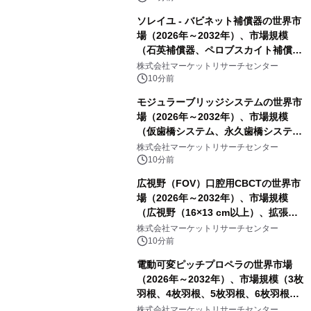
ソレイユ - バビネット補償器の世界市
場（2026年～2032年）、市場規模
（石英補償器、ペロブスカイト補償
器、その他）・分析レポートを発表
株式会社マーケットリサーチセンター
10分前
モジュラーブリッジシステムの世界市
場（2026年～2032年）、市場規模
（仮歯橋システム、永久歯橋システ
ム）・分析レポートを発表
株式会社マーケットリサーチセンター
10分前
広視野（FOV）口腔用CBCTの世界市
場（2026年～2032年）、市場規模
（広視野（16×13 cm以上）、拡張広
視野（18×16 cm以上）、超広視野
株式会社マーケットリサーチセンター
（24×19 cm以上））・分析レポート
10分前
を発表
電動可変ピッチプロペラの世界市場
（2026年～2032年）、市場規模（3枚
羽根、4枚羽根、5枚羽根、6枚羽根、
その他）・分析レポートを発表
株式会社マーケットリサーチセンター