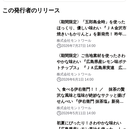
この発行者のリリース
〈期間限定〉「五郎島金時」を使った
ほっくり、優しい味わい 『ＪＡ金沢市
焼きいもかりんと』を新発売！ 昨年好
評の『ＪＡ金沢市 焼きいもばうむ』も
株式会社モントワール
再発売
2026年7月27日 14:00
〈期間限定〉ご当地素材を使ったさわ
やかな味わい 『広島県産レモン味ポテ
トチップス』 『ＪＡ広島果実連 広島
県産レモンチーズアーモンド』 2026
株式会社モントワール
年6月8日(月)から全国で発売
2026年6月1日 14:00
＼ 食べる伊右衛門！！ ／ 抹茶の贅
沢な風味と塩味が絶妙なサクッと揚げ
せんべい 『伊右衛門 抹茶塩』新発
売！
株式会社モントワール
2026年5月11日 14:00
初夏にぴったり！さわやかな味わい