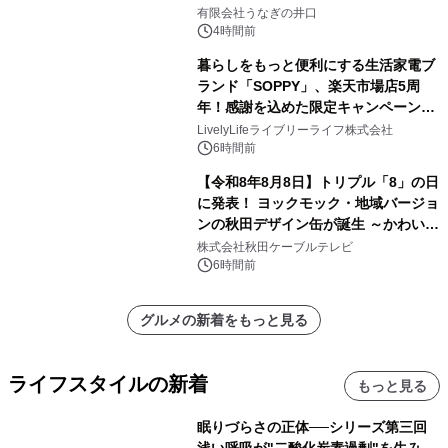
「井口の誉」誕生
有限会社うなぎの井口
4時間前
暮らしをもっと便利にする生活家電ブ
ランド「SOPPY」、楽天市場店5周
年！感謝を込めた限定キャンペーンを
8月10日より開催
LivelyLifeライブリーライフ株式会社
6時間前
【令和8年8月8日】トリプル「8」の日
に発表！ ヨックモック・地域バージョ
ンの秋田デザイン缶が誕生 ～かわいい
秋田犬の子犬と秋田の四季と名所を巡
株式会社秋田ケーブルテレビ
るパッケージ～ 9月1日(火)秋田県内で
6時間前
販売開始
グルメの新着をもっと見る
ライフスタイルの新着
もっと見る
眠りづらさの正体──シリーズ第三回