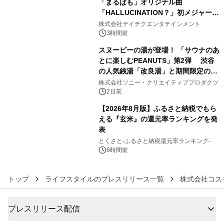
「まるぱも」オリジナル曲
「HALLUCINATION？」初メジャー配
4
信リリース決定！
株式会社テイチクエンタテインメント
3時間前
スヌーピーの湯が登場！ 「サウナのあ
とに楽しむPEANUTS」第2弾 渋谷
の人気銭湯「改良湯」と期間限定のコ
5
ラボレーション サウナイキタイコラ
株式会社ソニー・クリエイティブプロダクツ
ボグッズも発売決定！
2日前
【2026年8月版】ふるさと納税でもら
える『玄米』の還元率ランキングを発
表
6
とくさと-ふるさと納税還元率ランキング-
6時間前
トップ
ライフスタイルのプレスリリース一覧
株式会社コス
プレスリリース配信