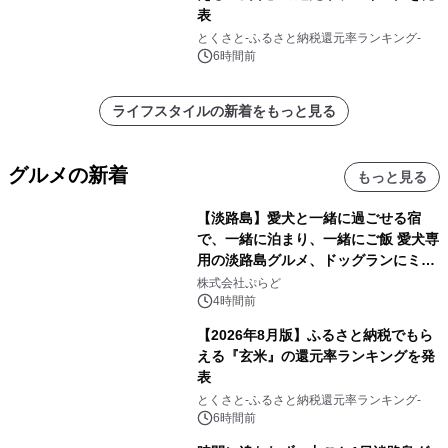
表
とくさと-ふるさと納税還元率ランキング-
6時間前
ライフスタイルの新着をもっと見る
グルメの新着
もっと見る
【淡路島】愛犬と一緒に過ごせる宿
で、一緒に泊まり、一緒にご飯 愛犬専
用の淡路島グルメ、ドッグランにミニ
プール グランピングとトレーラーハウ
株式会社ぷらど
スの2施設で
4時間前
【2026年8月版】ふるさと納税でもら
える『玄米』の還元率ランキングを発
表
とくさと-ふるさと納税還元率ランキング-
6時間前