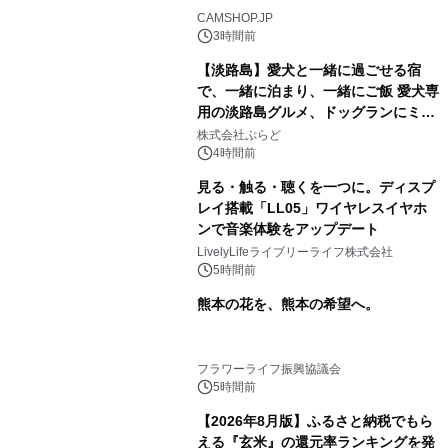
CAMSHOP.JP
3時間前
【淡路島】愛犬と一緒に過ごせる宿
で、一緒に泊まり、一緒にご飯 愛犬専
用の淡路島グルメ、ドッグランにミニ
プール グランピングとトレーラーハウ
株式会社ぷらど
スの2施設で
4時間前
見る・触る・聴くを一つに。ディスプ
レイ搭載「LL05」ワイヤレスイヤホ
ンで音楽体験をアップデート
LivelyLifeライブリーライフ株式会社
5時間前
熊本の花を、熊本の希望へ。
フラワーライフ振興協議会
5時間前
【2026年8月版】ふるさと納税でもら
える『玄米』の還元率ランキングを発