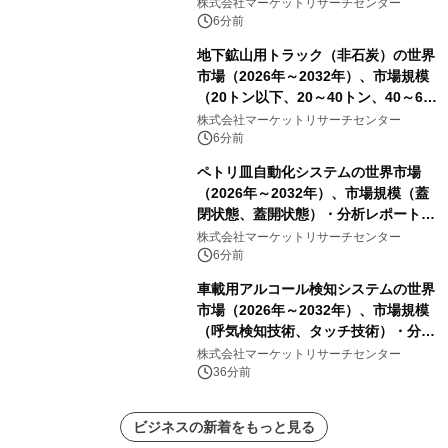
レポートを発表
株式会社マーケットリサーチセンター
6分前
地下鉱山用トラック（非石炭）の世界
市場（2026年～2032年）、市場規模
（20トン以下、20～40トン、40～60
トン、60トン超）・分析レポートを発
株式会社マーケットリサーチセンター
表
6分前
ペトリ皿自動化システムの世界市場
（2026年～2032年）、市場規模（蓋
閉状態、蓋開状態）・分析レポートを
発表
株式会社マーケットリサーチセンター
6分前
車載用アルコール検知システムの世界
市場（2026年～2032年）、市場規模
（呼気検知技術、タッチ技術）・分析
レポートを発表
株式会社マーケットリサーチセンター
36分前
ビジネスの新着をもっと見る