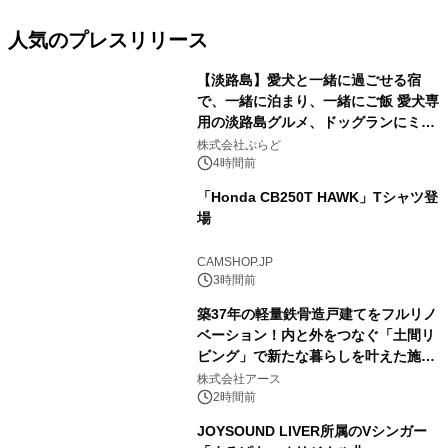
人気のプレスリリース
【淡路島】愛犬と一緒に過ごせる宿
で、一緒に泊まり、一緒にご飯 愛犬専
用の淡路島グルメ、ドッグランにミニ
1
プール グランピングとトレーラーハウ
株式会社ぷらど
スの2施設で
4時間前
「Honda CB250T HAWK」Tシャツ登
場
2
CAMSHOP.JP
3時間前
築37年の軽量鉄骨造戸建てをフルリノ
ベーション！内と外をつなぐ「土間リ
ビング」で新たな暮らしを叶えた施工
3
事例を株式会社アースが公開
株式会社アース
2時間前
JOYSOUND LIVER所属のVシンガー