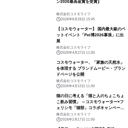
ン2026最高金賞を受賞】
株式会社コスモライフ
2026年6月26日 15:45
【コスモウォーター】 国内最大級のペ
ットイベント「Pet博2026幕張」に出
展
株式会社コスモライフ
2026年4月27日 11:00
コスモウォーター、「家族の天然水」
を体現する ブランドムービー・ブラン
ドページを公開
株式会社コスモライフ
2026年4月15日 11:00
猫の日に考える「猫と人のちょこちょ
こ飲み習慣」 ～コスモウォーター×フ
ェリシモ「猫部」コラボキャンペーン
実施～
株式会社コスモライフ
2026年2月17日 11:00