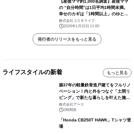
【産後ママ約1,000名調査】産後ママ
の “自分時間”は1日平均1時間未満。
幸せのカギは「1時間以上」のゆとり
でした。
株式会社コスモライフ
2026年1月22日 11:00
発行者のリリースをもっと見る
ライフスタイルの新着
もっと見る
築37年の軽量鉄骨造戸建てをフルリノ
ベーション！内と外をつなぐ「土間リ
ビング」で新たな暮らしを叶えた施工
事例を株式会社アースが公開
株式会社アース
2時間前
「Honda CB250T HAWK」Tシャツ登
場