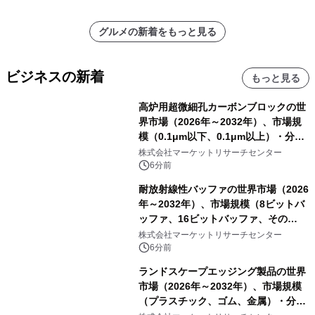
グルメの新着をもっと見る
ビジネスの新着
もっと見る
高炉用超微細孔カーボンブロックの世
界市場（2026年～2032年）、市場規
模（0.1μm以下、0.1μm以上）・分析
レポートを発表
株式会社マーケットリサーチセンター
6分前
耐放射線性バッファの世界市場（2026
年～2032年）、市場規模（8ビットバ
ッファ、16ビットバッファ、その
他）・分析レポートを発表
株式会社マーケットリサーチセンター
6分前
ランドスケープエッジング製品の世界
市場（2026年～2032年）、市場規模
（プラスチック、ゴム、金属）・分析