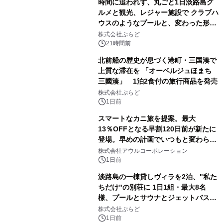
時間に追われず、丸ごと1日淡路島グ
ルメと観光、レジャー施設で クラブハ
ウスのようなプールと、変わった形の
サウナも 「THE BOXY AWAJI」のお
株式会社ぷらど
得な素泊まり連泊プランで
21時間前
北前船の歴史が息づく港町・三国湊で
上質な滞在を 「オーベルジュほまち
三國湊」 1泊2食付の旅行商品を発売
株式会社ぷらど
1日前
スマートなカニ旅を提案。最大
13％OFFとなる早割120日前が新たに
登場。早めの計画でいつもと変わらぬ
大人の冬旅を。ー夕日ヶ浦温泉「佳松
株式会社アウルコーポレーション
苑 別邸ふうか」ー
1日前
淡路島の一棟貸しヴィラを2泊、"私た
ちだけ"の別荘に 1日1組・最大8名
様、プールとサウナとジェットバス付
きで Villa Mon Temps AWAJIの連泊
株式会社ぷらど
素泊りプラン
1日前