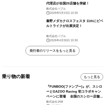
代理店が全国20店舗を突破！
株式会社バブル
2026年5月15日 10:30
秦野メダカクロスフェスタ 11thにビベ
ルトライクが出展決定！
株式会社バブル
2026年4月30日 10:30
発行者のリリースをもっと見る
乗り物の新着
もっと見る
『FUNBOO(ファンブー)』が、スシロ
ーとGAZOO Racing 初コラボキャン
ペーンに登場 全国のスシロー店舗で
GR 4車種の FUNBOO(ミニカー)付き
株式会社JAM