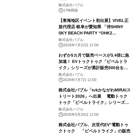
株式会社バブル
17時間前
【東海地区イベント初出展】VIVEL正
規代理店 岐阜が愛知県 「侍SHINY
SKY BEACH PARTY “OHK2
FESTIVAL”」へ出展 ～女性代表が手
株式会社バブル
掛ける次世代EVトゥクトゥク『ビベル
2026年7月22日 12:00
COCO』を 実車展示・試乗体験～
わずか5カ月で販売ペースが3.4倍に急
加速！ EVトゥクトゥク「ビベルトラ
イク」シリーズが累計販売500台を突
破
株式会社バブル
2026年7月7日 12:00
株式会社バブル「tvkかながわMIRAIス
トリート2026」へ出展 電動トゥク
トゥク「ビベルトライク」シリーズ三
車種を展示
株式会社バブル
2026年5月20日 12:00
株式会社バブル、次世代EV“電動トゥ
クトゥク 「ビベルトライク」の販売