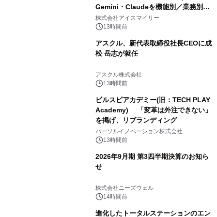
Gemini・Claudeを機能別／業務別に
比較―自社に合う生成AIの選び方がわ
株式会社アイスマイリー
かる実践ガイド
13時間前
アスクル、新代表取締役社長CEOに成
松 岳志が就任
アスクル株式会社
13時間前
ビルスピアカデミー(旧：TECH PLAY
Academy) 「変革は外注できない」
を掲げ、リブランディング
パーソルイノベーション株式会社
13時間前
2026年9月期 第3四半期決算のお知ら
せ
株式会社ニーズウェル
14時間前
進化したトータルステーションのエン