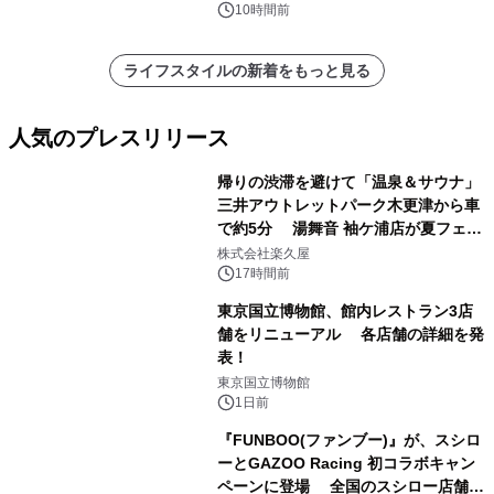
10時間前
ライフスタイルの新着をもっと見る
人気のプレスリリース
帰りの渋滞を避けて「温泉＆サウナ」
三井アウトレットパーク木更津から車
で約5分 湯舞音 袖ケ浦店が夏フェア
1
メニューを提供
株式会社楽久屋
17時間前
東京国立博物館、館内レストラン3店
舗をリニューアル 各店舗の詳細を発
表！
2
東京国立博物館
1日前
『FUNBOO(ファンブー)』が、スシロ
ーとGAZOO Racing 初コラボキャン
ペーンに登場 全国のスシロー店舗で