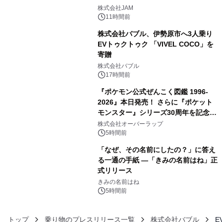
3
GR 4車種の FUNBOO(ミニカー)付き
株式会社JAM
メニューが展開されます
11時間前
株式会社バブル、伊勢原市へ3人乗り
EVトゥクトゥク 「VIVEL COCO」を
寄贈
4
株式会社バブル
17時間前
『ポケモン公式ぜんこく図鑑 1996-
2026』本日発売！ さらに『ポケット
モンスター』シリーズ30周年を記念し
5
た画集『ポケットモンスター ビジュア
株式会社オーバーラップ
ルアートブック』の発売決定！ 2026
5時間前
年12月18日（金）、3冊同時発売！
「なぜ、その名前にしたの？」に答え
る一通の手紙 ―「きみの名前はね」正
式リリース
6
きみの名前はね
5時間前
トップ
乗り物のプレスリリース一覧
株式会社バブル
E