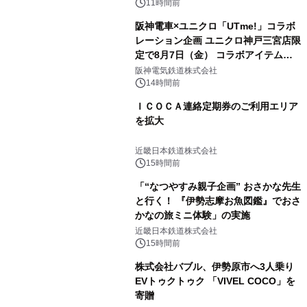
メニューが展開されます
11時間前
阪神電車×ユニクロ「UTme!」コラボ
レーション企画 ユニクロ神戸三宮店限
定で8月7日（金） コラボアイテムが
発売決定！
阪神電気鉄道株式会社
14時間前
ＩＣＯＣＡ連絡定期券のご利用エリア
を拡大
近畿日本鉄道株式会社
15時間前
「“なつやすみ親子企画” おさかな先生
と行く！ 『伊勢志摩お魚図鑑』でおさ
かなの旅ミニ体験」の実施
近畿日本鉄道株式会社
15時間前
株式会社バブル、伊勢原市へ3人乗り
EVトゥクトゥク 「VIVEL COCO」を
寄贈