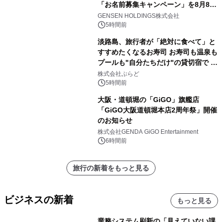
「お名前募集キャンペーン」を8月8日
(土)より開催
GENSEN HOLDINGS株式会社
5時間前
淡路島、旅行者が「絶対に食べて」と
すすめたくなるお寿司 お寿司も温泉も
プールも"自分たちだけ"の貸切宿で 1
日1組限定「岩屋温泉 絵島別庭 海と
株式会社ぷらど
森」の握り寿司プラン
5時間前
大阪・道頓堀の「GiGO」旗艦店
「GiGO大阪道頓堀本店2周年祭」開催
のお知らせ
株式会社GENDA GiGO Entertainment
6時間前
旅行の新着をもっと見る
ビジネスの新着
もっと見る
業務システム刷新の「見えていない課