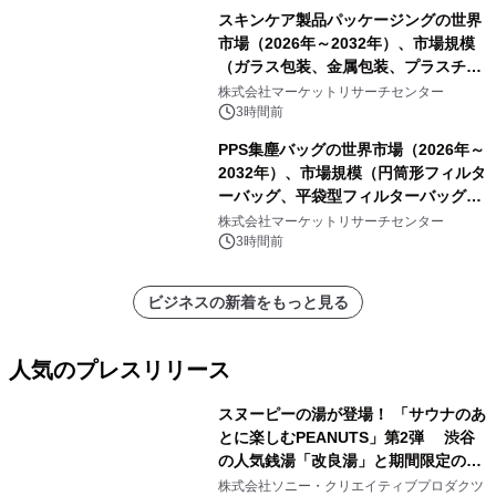
スキンケア製品パッケージングの世界
市場（2026年～2032年）、市場規模
（ガラス包装、金属包装、プラスチッ
ク包装、その他）・分析レポートを発
株式会社マーケットリサーチセンター
表
3時間前
PPS集塵バッグの世界市場（2026年～
2032年）、市場規模（円筒形フィルタ
ーバッグ、平袋型フィルターバッグ、
プリーツフィルターバッグ、その
株式会社マーケットリサーチセンター
他）・分析レポートを発表
3時間前
ビジネスの新着をもっと見る
人気のプレスリリース
スヌーピーの湯が登場！ 「サウナのあ
とに楽しむPEANUTS」第2弾 渋谷
の人気銭湯「改良湯」と期間限定のコ
1
ラボレーション サウナイキタイコラ
株式会社ソニー・クリエイティブプロダクツ