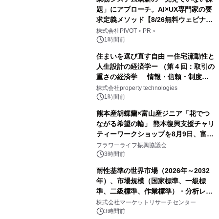
題」にアプローチ。AI×UX専門家の要
求定義メソッド【8/26無料ウェビナ
ー】株式会社PIVOT
株式会社PIVOT＜PR＞
1時間前
住まいを選び直す自由 ー住宅流動性と
人生設計の経済学ー （第４回：取引の
重さの経済学──情報・信頼・制度を
PropTechはどう組み替えるか）｜
株式会社property technologies
PropTech-Lab
1時間前
熊本産胡蝶蘭×富山産ジニア「花でつ
ながる希望の輪」 熊本復興支援チャリ
ティーワークショップを8月9日、富
山・射水で開催
フラワーライフ振興協議会
3時間前
耐性基準の世界市場（2026年～2032
年）、市場規模（国家標準、一級標
準、二級標準、作業標準）・分析レポ
ートを発表
株式会社マーケットリサーチセンター
3時間前