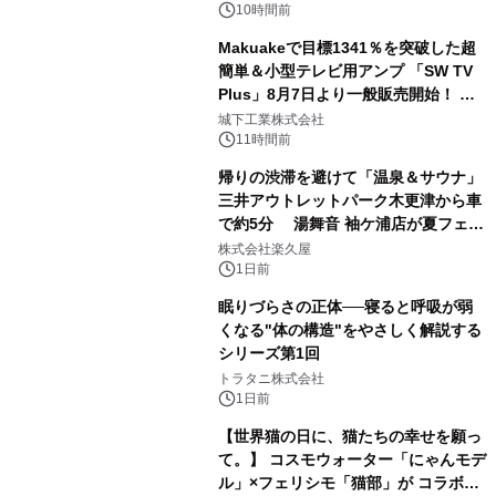
ボグッズも発売決定！
10時間前
Makuakeで目標1341％を突破した超
簡単＆小型テレビ用アンプ 「SW TV
Plus」8月7日より一般販売開始！ ケ
2
ーブル1本つなぐだけ、テレビの音が
城下工業株式会社
ぐっと豊かに
11時間前
帰りの渋滞を避けて「温泉＆サウナ」
三井アウトレットパーク木更津から車
で約5分 湯舞音 袖ケ浦店が夏フェア
3
メニューを提供
株式会社楽久屋
1日前
眠りづらさの正体──寝ると呼吸が弱
くなる"体の構造"をやさしく解説する
シリーズ第1回
4
トラタニ株式会社
1日前
【世界猫の日に、猫たちの幸せを願っ
て。】 コスモウォーター「にゃんモデ
ル」×フェリシモ「猫部」が コラボキ