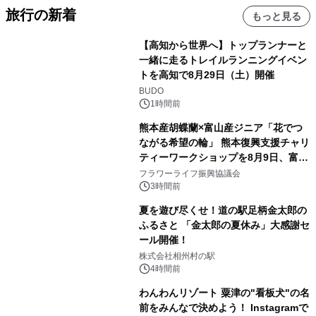
旅行の新着
もっと見る
【高知から世界へ】トップランナーと
一緒に走るトレイルランニングイベン
トを高知で8月29日（土）開催
BUDO
1時間前
熊本産胡蝶蘭×富山産ジニア「花でつ
ながる希望の輪」 熊本復興支援チャリ
ティーワークショップを8月9日、富
山・射水で開催
フラワーライフ振興協議会
3時間前
夏を遊び尽くせ！道の駅足柄金太郎の
ふるさと 「金太郎の夏休み」大感謝セ
ール開催！
株式会社相州村の駅
4時間前
わんわんリゾート 粟津の"看板犬"の名
前をみんなで決めよう！ Instagramで