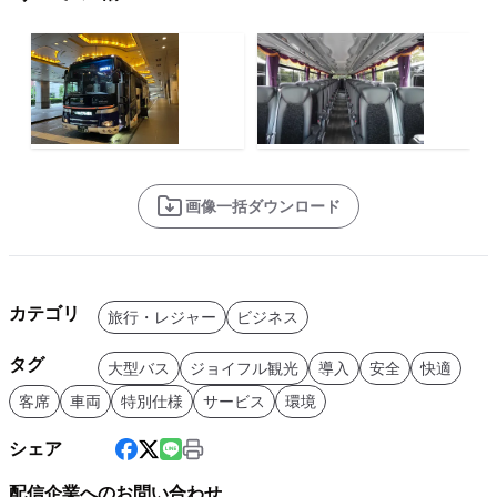
画像一括ダウンロード
カテゴリ
旅行・レジャー
ビジネス
タグ
大型バス
ジョイフル観光
導入
安全
快適
客席
車両
特別仕様
サービス
環境
シェア
配信企業へのお問い合わせ