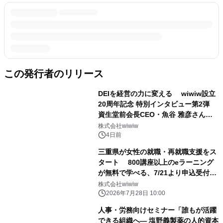
この発行者のリリース
DEIを経営の力に変える wiwiw設立
20周年記念 特別インタビュー第2弾
資生堂前会長CEO・魚谷 雅彦さんの
記事を公開
株式会社wiwiw
4日前
三重県が女性の就職・再就職支援をス
タート 800講座以上のeラーニング
が無料で学べる、7/21より申込受付開
始
株式会社wiwiw
2026年7月28日 10:00
人事・労務向けセミナー「誰もが活躍
できる組織へ― 塩野義製薬の人的資本