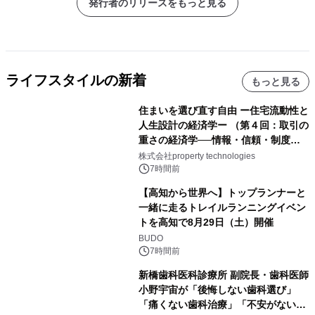
発行者のリリースをもっと見る
ライフスタイルの新着
もっと見る
住まいを選び直す自由 ー住宅流動性と
人生設計の経済学ー （第４回：取引の
重さの経済学──情報・信頼・制度を
PropTechはどう組み替えるか）｜
株式会社property technologies
PropTech-Lab
7時間前
【高知から世界へ】トップランナーと
一緒に走るトレイルランニングイベン
トを高知で8月29日（土）開催
BUDO
7時間前
新橋歯科医科診療所 副院長・歯科医師
小野宇宙が「後悔しない歯科選び」
「痛くない歯科治療」「不安がない治