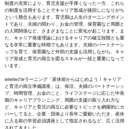
制度の充実により、育児支援が手厚くなった一方、これら
の制度を活用することでキャリア形成が後回しになりがち
という懸念もあります。育児期は人生のターニングポイン
トであり、夫婦の関わり、お金の管理、保育園など周囲と
の人間関係など、さまざまなことに変化が起こります。ま
た、キャリア発達理論におけるキャリアの確立段階とも重
なる非常に重要な時期でもあります。夫婦のパートナーシ
ップを育て、保育園など外部の支援も活用しながら、キャ
リア形成と育児の両立を図るスキルが一段と重要になって
います。
wiwiwのeラーニング「産休前からはじめよう！キャリア
と育児の両立準備講座」は、保活、夫婦のパートナーシッ
プ、時間管理、お金のこと、ライフステージに応じた中長
期のキャリアプランニング、周囲の支援の取り入れ方な
ど、キャリアと育児の両立に必要なトピックを網羅的にカ
バーしてると、企業・団体より長年ご愛顧いただき、産休
に入る前の学習必須講座として指定されるなど、広く活用
されてきました。