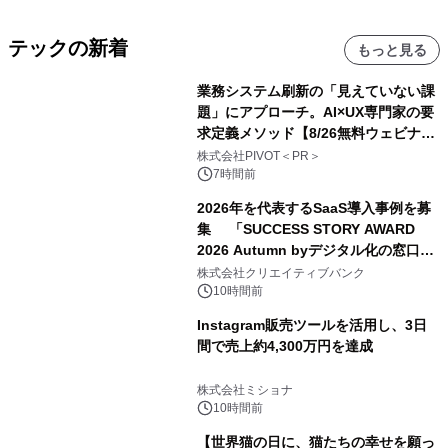
テックの新着
もっと見る
業務システム刷新の「見えていない課
題」にアプローチ。AI×UX専門家の要
求定義メソッド【8/26無料ウェビナ
ー】株式会社PIVOT
株式会社PIVOT＜PR＞
7時間前
2026年を代表するSaaS導入事例を募
集 「SUCCESS STORY AWARD
2026 Autumn byデジタル化の窓口」
開催
株式会社クリエイティブバンク
10時間前
Instagram販売ツールを活用し、3日
間で売上約4,300万円を達成
株式会社ミショナ
10時間前
【世界猫の日に、猫たちの幸せを願っ