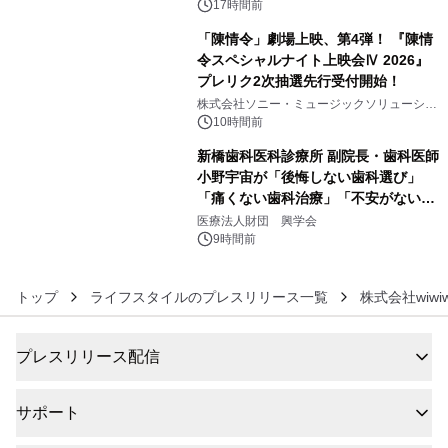
ぐっと豊かに
17時間前
「陳情令」劇場上映、第4弾！ 『陳情
令スペシャルナイト上映会Ⅳ 2026』
プレリク2次抽選先行受付開始！
5
株式会社ソニー・ミュージックソリューショ
ンズ
10時間前
新橋歯科医科診療所 副院長・歯科医師
小野宇宙が「後悔しない歯科選び」
「痛くない歯科治療」「不安がない治
6
療計画」をテーマに専門監修
医療法人財団 興学会
9時間前
トップ
ライフスタイルのプレスリリース一覧
株式会社wiwi
プレスリリース配信
サポート