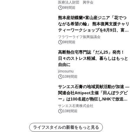
療計画」をテーマに専門監修
医療法人財団 興学会
9時間前
熊本産胡蝶蘭×富山産ジニア「花でつ
ながる希望の輪」 熊本復興支援チャリ
ティーワークショップを8月9日、富
山・射水で開催
フラワーライフ振興協議会
9時間前
高断熱住宅専門誌「だん25」発売！
日々のストレス軽減、暮らしはもっと
自由に
jimosumu
10時間前
サンエス石膏の地域貢献活動が加速 ―
関連会社Attipect主催「田んぼラグビ
ー」は100名超が熱狂しNHKで放送さ
れました。
サンエス石膏株式会社
10時間前
ライフスタイルの新着をもっと見る