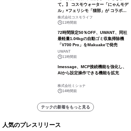
て。】 コスモウォーター「にゃんモデ
ル」×フェリシモ「猫部」が コラボキ
ャンペーンを実施
株式会社コスモライフ
11時間前
72時間限定50％OFF、UWANT、同社
最軽量1.04kgの自動ゴミ収集掃除機
「V700 Pro」をMakuakeで発売
UWANT
11時間前
lmessage、MCP接続機能を強化し、
AIから設定操作できる機能を拡充
株式会社ミショナ
14時間前
テックの新着をもっと見る
人気のプレスリリース