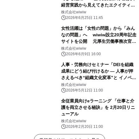
経営実践から見えてきたエクイティの
考え方」 7月15日(水)開催(参加無料)
株式会社wiwiw
2026年6月25日 11:45
女性活躍は「女性の問題」から「みん
なの問題」へ wiwiw設立20周年記念
サイトを公開 元厚生労働事務次官・
村木 厚子さんインタビューも掲載
株式会社wiwiw
2026年6月9日 16:00
人事・労務向けセミナー「DEIを組織
成果にどう結び付けるか ― 人事が押
さえるべき“組織文化変革”と イノベー
ション創出の実践ポイント ―」 6月4
株式会社wiwiw
日(木)開催(参加無料)
2026年5月12日 11:00
全従業員向けeラーニング 「仕事と介
護を両立させる秘訣」を 2月20日リニ
ューアル
株式会社wiwiw
2026年2月20日 11:00