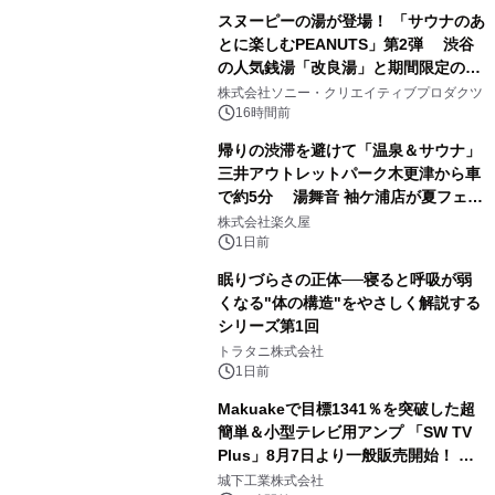
スヌーピーの湯が登場！ 「サウナのあ
とに楽しむPEANUTS」第2弾 渋谷
の人気銭湯「改良湯」と期間限定のコ
1
ラボレーション サウナイキタイコラ
株式会社ソニー・クリエイティブプロダクツ
ボグッズも発売決定！
16時間前
帰りの渋滞を避けて「温泉＆サウナ」
三井アウトレットパーク木更津から車
で約5分 湯舞音 袖ケ浦店が夏フェア
2
メニューを提供
株式会社楽久屋
1日前
眠りづらさの正体──寝ると呼吸が弱
くなる"体の構造"をやさしく解説する
シリーズ第1回
3
トラタニ株式会社
1日前
Makuakeで目標1341％を突破した超
簡単＆小型テレビ用アンプ 「SW TV
Plus」8月7日より一般販売開始！ ケ
4
ーブル1本つなぐだけ、テレビの音が
城下工業株式会社