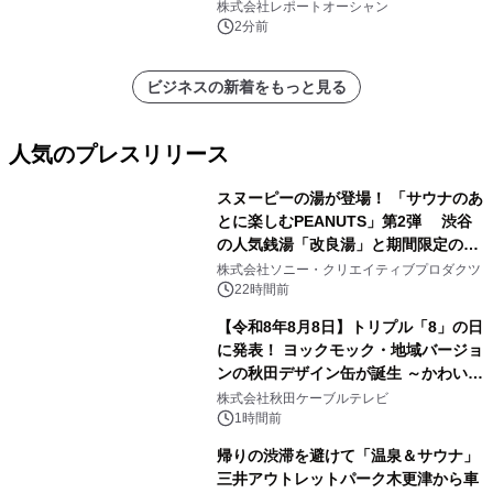
ー需要が成長を牽引
株式会社レポートオーシャン
2分前
ビジネスの新着をもっと見る
人気のプレスリリース
スヌーピーの湯が登場！ 「サウナのあ
とに楽しむPEANUTS」第2弾 渋谷
の人気銭湯「改良湯」と期間限定のコ
1
ラボレーション サウナイキタイコラ
株式会社ソニー・クリエイティブプロダクツ
ボグッズも発売決定！
22時間前
【令和8年8月8日】トリプル「8」の日
に発表！ ヨックモック・地域バージョ
ンの秋田デザイン缶が誕生 ～かわいい
2
秋田犬の子犬と秋田の四季と名所を巡
株式会社秋田ケーブルテレビ
るパッケージ～ 9月1日(火)秋田県内で
1時間前
販売開始
帰りの渋滞を避けて「温泉＆サウナ」
三井アウトレットパーク木更津から車