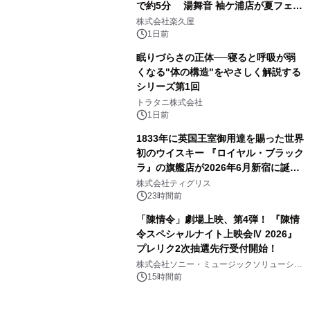
で約5分 湯舞音 袖ケ浦店が夏フェア
3
メニューを提供
株式会社楽久屋
1日前
眠りづらさの正体──寝ると呼吸が弱
くなる"体の構造"をやさしく解説する
シリーズ第1回
4
トラタニ株式会社
1日前
1833年に英国王室御用達を賜った世界
初のウイスキー 『ロイヤル・ブラック
ラ』の旗艦店が2026年6月新宿に誕
5
生 バカルディ ジャパンと連携した
株式会社ティグリス
没入型バー「BAR Arca」
23時間前
「陳情令」劇場上映、第4弾！ 『陳情
令スペシャルナイト上映会Ⅳ 2026』
プレリク2次抽選先行受付開始！
6
株式会社ソニー・ミュージックソリューショ
ンズ
15時間前