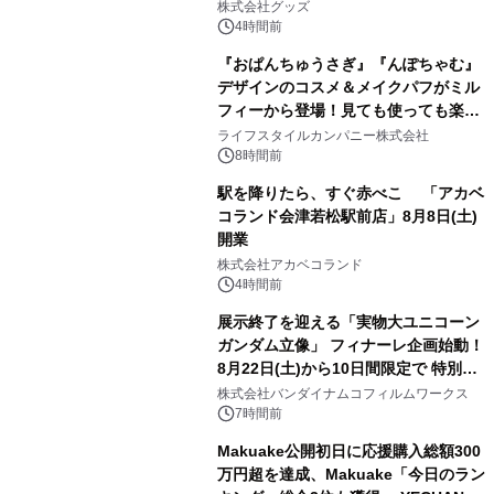
株式会社グッズ
4時間前
『おぱんちゅうさぎ』『んぽちゃむ』
デザインのコスメ＆メイクパフがミル
フィーから登場！見ても使っても楽し
3
い、ポップでキュートなコレクショ
ライフスタイルカンパニー株式会社
ン。
8時間前
駅を降りたら、すぐ赤べこ 「アカベ
コランド会津若松駅前店」8月8日(土)
開業
4
株式会社アカベコランド
4時間前
展示終了を迎える「実物大ユニコーン
ガンダム立像」 フィナーレ企画始動！
8月22日(土)から10日間限定で 特別映
5
像『UNICORN GUNDAM Statue ―
株式会社バンダイナムコフィルムワークス
BEYOND POSSIBILITY ―』を上映！
7時間前
Makuake公開初日に応援購入総額300
万円超を達成、Makuake「今日のラン