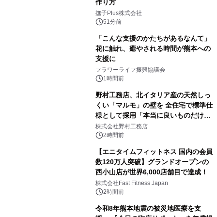
作り方
撫子Plus株式会社
51分前
「こんな支援のかたちがあるなんて」
花に触れ、癒やされる時間が熊本への
支援に
フラワーライフ振興協議会
1時間前
野村工務店、北イタリア産の天然しっ
くい「マルモ」の壁を 全住宅で標準仕
様として採用「本当に良いものだけに
こだわる」
株式会社野村工務店
2時間前
【エニタイムフィットネス 国内の会員
数120万人突破】グランドオープンの
西小山店が世界6,000店舗目で達成！
株式会社Fast Fitness Japan
2時間前
令和8年熊本地震の被災地医療を支