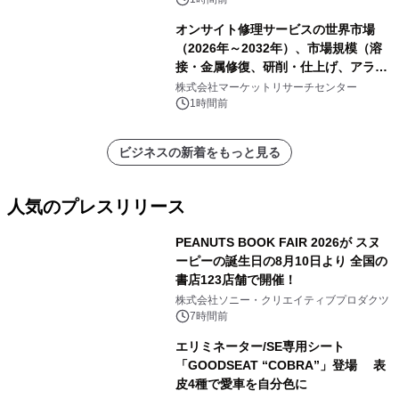
オンサイト修理サービスの世界市場
（2026年～2032年）、市場規模（溶
接・金属修復、研削・仕上げ、アライ
メント、その他）・分析レポートを発
株式会社マーケットリサーチセンター
表
1時間前
ビジネスの新着をもっと見る
人気のプレスリリース
PEANUTS BOOK FAIR 2026が スヌ
ーピーの誕生日の8月10日より 全国の
書店123店舗で開催！
1
株式会社ソニー・クリエイティブプロダクツ
7時間前
エリミネーター/SE専用シート
「GOODSEAT “COBRA”」登場 表
皮4種で愛車を自分色に
2