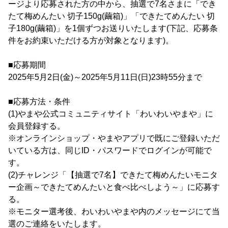
ージより応募された方の中から、抽選で7名さまに「でき
たて梅めんたい 切子150g(繭箱)」「できたてめんたい 切
子180g(繭箱)」を1個ずつお送りいたします(下記、応募条
件をお約束いただける方が対象となります)。
■応募期間
2025年5月2日(金)～2025年5月11日(日)23時55分まで
■応募方法・条件
(1)やまや公式コミュニティサイト「わいわいやまや」に
会員登録する。
※オンラインショップ・やまやアプリで既にご登録いただ
いている方は、同じID・パスワードでログインが可能で
す。
(2)チャレンジ「【抽選で7名】できたて梅めんたいモニタ
ー企画～できたてめんたいと食べ比べしよう～」に応募す
る。
※モニター選考後、わいわいやまや内のメッセージにて当
選のご連絡をいたします。