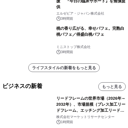
援 『今日の臨床サポート』を無償提
供
エルゼビア・ジャパン株式会社
3時間前
桃の香り広がる、幸せパフェ。完熟白
桃パフェ／得盛白桃パフェ
ミニストップ株式会社
3時間前
ライフスタイルの新着をもっと見る
ビジネスの新着
もっと見る
リードフレームの世界市場（2026年～
2032年）、市場規模（プレス加工リー
ドフレーム、エッチング加工リードフ
レーム）・分析レポートを発表
株式会社マーケットリサーチセンター
1時間前