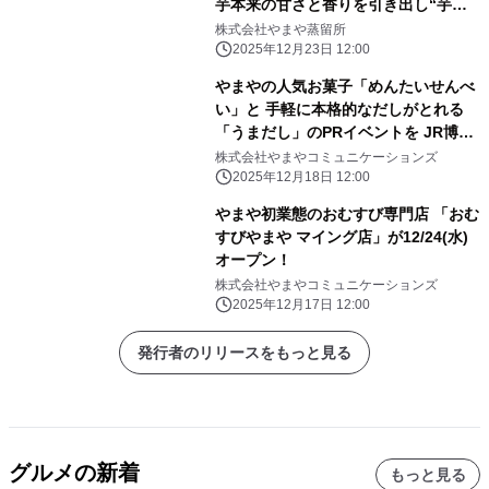
芋本来の甘さと香りを引き出し“芋ら
しさ”を磨き上げた一本
株式会社やまや蒸留所
2025年12月23日 12:00
やまやの人気お菓子「めんたいせんべ
い」と 手軽に本格的なだしがとれる
「うまだし」のPRイベントを JR博多
駅にて12月27日(土)、12月28日(日)に
株式会社やまやコミュニケーションズ
期間限定開催！
2025年12月18日 12:00
やまや初業態のおむすび専門店 「おむ
すびやまや マイング店」が12/24(水)
オープン！
株式会社やまやコミュニケーションズ
2025年12月17日 12:00
発行者のリリースをもっと見る
グルメの新着
もっと見る