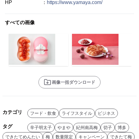
HP ：
https://www.yamaya.com/
すべての画像
画像一括ダウンロード
カテゴリ
フード・飲食
ライフスタイル
ビジネス
タグ
辛子明太子
やまや
紀州南高梅
切子
博多
できたてめんたい
梅
数量限定
キャンペーン
できたて梅