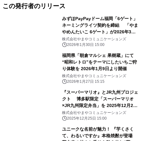
この発行者のリリース
みずほPayPayドーム福岡「6ゲート」
ネーミングライツ契約を締結 「やま
やめんたいこ 6ゲート」が2026年3月1
日に誕生
株式会社やまやコミュニケーションズ
2026年1月30日 15:00
福岡県「朝倉マルシェ 果樹蔵」にて
“昭和レトロ”をテーマにしたいちご狩
り体験を 2026年1月9日より開催
株式会社やまやコミュニケーションズ
2026年1月27日 15:15
『スーパーマリオ』とJR九州プロジェ
クト 博多駅限定「スーパーマリオ
×JR九州限定弁当」を 2025年12月22
日(月)より期間限定で発売！
株式会社やまやコミュニケーションズ
2025年12月25日 15:00
ユニークな名前が魅力！ 『芋くさく
て、わるいですか』本格焼酎が登場