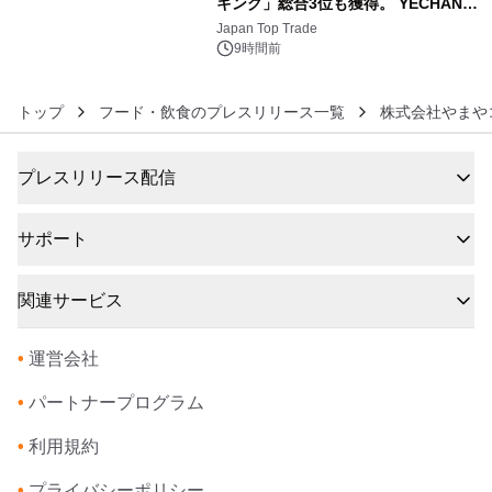
キング」総合3位も獲得。 YECHAN音
6
浴シンギングボウル第2弾の大型サイ
Japan Top Trade
ズ（XL・2XL・3XL）を先行販売中
9時間前
トップ
フード・飲食のプレスリリース一覧
株式会社やまや
プレスリリース配信
サポート
関連サービス
•
運営会社
•
パートナープログラム
•
利用規約
•
プライバシーポリシー