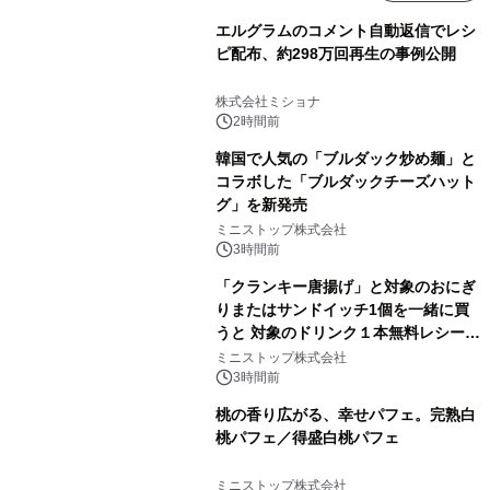
エルグラムのコメント自動返信でレシ
ピ配布、約298万回再生の事例公開
株式会社ミショナ
2時間前
韓国で人気の「ブルダック炒め麺」と
コラボした「ブルダックチーズハット
グ」を新発売
ミニストップ株式会社
3時間前
「クランキー唐揚げ」と対象のおにぎ
りまたはサンドイッチ1個を一緒に買
うと 対象のドリンク１本無料レシート
クーポンもらえる！※1
ミニストップ株式会社
3時間前
桃の香り広がる、幸せパフェ。完熟白
桃パフェ／得盛白桃パフェ
ミニストップ株式会社