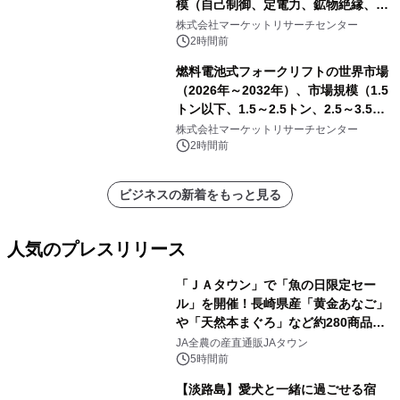
模（自己制御、定電力、鉱物絶縁、表
皮効果）・分析レポートを発表
株式会社マーケットリサーチセンター
2時間前
燃料電池式フォークリフトの世界市場
（2026年～2032年）、市場規模（1.5
トン以下、1.5～2.5トン、2.5～3.5ト
ン、3.5～5.0トン、その他）・分析レ
株式会社マーケットリサーチセンター
ポートを発表
2時間前
ビジネスの新着をもっと見る
人気のプレスリリース
「ＪＡタウン」で「魚の日限定セー
ル」を開催！長崎県産「黄金あなご」
や「天然本まぐろ」など約280商品を
1
販売！～毎月１０日の定例企画～
JA全農の産直通販JAタウン
5時間前
【淡路島】愛犬と一緒に過ごせる宿