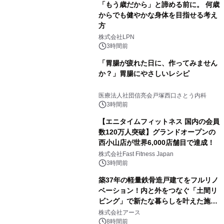
「もう歳だから」と諦める前に。 何歳
からでも健やかな身体を目指せる考え
方
株式会社LPN
3時間前
「胃腸が疲れた日に、作ってみません
か？」胃腸にやさしいレシピ
医療法人社団信亮会戸塚西口さとう内科
3時間前
【エニタイムフィットネス 国内の会員
数120万人突破】グランドオープンの
西小山店が世界6,000店舗目で達成！
株式会社Fast Fitness Japan
3時間前
築37年の軽量鉄骨造戸建てをフルリノ
ベーション！内と外をつなぐ「土間リ
ビング」で新たな暮らしを叶えた施工
事例を株式会社アースが公開
株式会社アース
8時間前