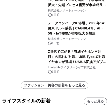
拡大・先端プロセス需要が市場成長を
加速
株式会社レポートオーシャン
1日前
データコンバータIC市場、2035年141
億米ドルへ成長｜CAGR6.4％、AI・
5G・IoT需要が市場拡大を加速
株式会社レポートオーシャン
1日前
Z世代で広がる「有線イヤホン再注
目」の流れに対応。USB Type-C対応
イヤホンが登場！USB-A変換アダプタ
ー付きでスマホからパソコンまで幅広
LivelyLifeライブリーライフ株式会社
く活用可能
1日前
ファッション・美容の新着をもっと見る
ライフスタイルの新着
もっと見る