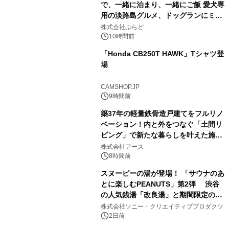
で、一緒に泊まり、一緒にご飯 愛犬専
用の淡路島グルメ、ドッグランにミニ
2
プール グランピングとトレーラーハウ
株式会社ぷらど
スの2施設で
10時間前
「Honda CB250T HAWK」Tシャツ登
場
3
CAMSHOP.JP
9時間前
築37年の軽量鉄骨造戸建てをフルリノ
ベーション！内と外をつなぐ「土間リ
ビング」で新たな暮らしを叶えた施工
4
事例を株式会社アースが公開
株式会社アース
8時間前
スヌーピーの湯が登場！ 「サウナのあ
とに楽しむPEANUTS」第2弾 渋谷
の人気銭湯「改良湯」と期間限定のコ
5
ラボレーション サウナイキタイコラ
株式会社ソニー・クリエイティブプロダクツ
ボグッズも発売決定！
2日前