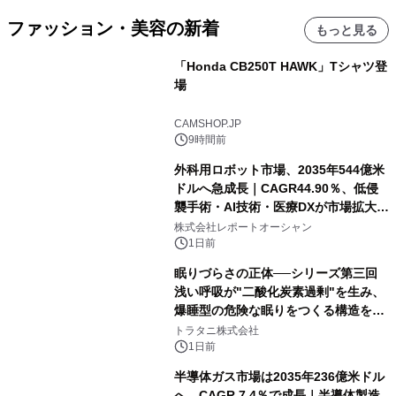
ファッション・美容の新着
もっと見る
「Honda CB250T HAWK」Tシャツ登
場
CAMSHOP.JP
9時間前
外科用ロボット市場、2035年544億米
ドルへ急成長｜CAGR44.90％、低侵
襲手術・AI技術・医療DXが市場拡大を
牽引
株式会社レポートオーシャン
1日前
眠りづらさの正体──シリーズ第三回
浅い呼吸が"二酸化炭素過剰"を生み、
爆睡型の危険な眠りをつくる構造を解
説
トラタニ株式会社
1日前
半導体ガス市場は2035年236億米ドル
へ、CAGR 7.4％で成長｜半導体製造