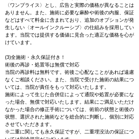
〈ワンプライス〉とし、広告と実際の価格が異なることは
ありません。また、施術に必要な麻酔や術後の内服、保証
などはすべて料金に含まれており、追加のオプションが発
生しない〈オールインクルーシブ〉の仕組みを採用してい
ます。当院では提供する価値に見合った適正な価格を心が
けています。
(3)全施術・永久保証付き！
術後の再診・処置等は無償で対応
当院の再診料は無料です。術後ご心配なことがあれば遠慮
なくご相談ください。また、当院で受けた施術の結果につ
いては、当院が責任をもって対応いたします。
施術によって生じた合併症によって通院や処置が必要にな
った場合、無償で対応いたします。結果にご満足いただけ
なかった場合の修正手術については、術前の状態と術後の
状態、選択された施術などを総合的に判断し、個別に対応
させていただきます。
※二重に関しても永久保証ですが、二重埋没法の保証につ