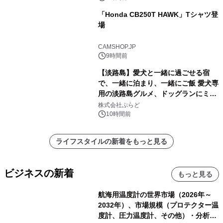
「Honda CB250T HAWK」Tシャツ登
場
CAMSHOP.JP
9時間前
【淡路島】愛犬と一緒に過ごせる宿
で、一緒に泊まり、一緒にご飯 愛犬専
用の淡路島グルメ、ドッグランにミニ
プール グランピングとトレーラーハウ
株式会社ぷらど
スの2施設で
10時間前
ライフスタイルの新着をもっと見る
ビジネスの新着
もっと見る
航海用温度計の世界市場（2026年～
2032年）、市場規模（プロテクター温
度計、圧力温度計、その他）・分析レ